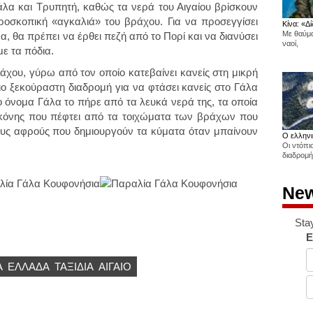
άλα και Τρυπητή, καθώς τα νερά του Αιγαίου βρίσκουν
οσκοπική «αγκαλιά» του βράχου. Για να προσεγγίσει
Κίνα: «Δί
Με θαύμα
α, θα πρέπει να έρθει πεζή από το Πορί και να διανύσει
ναοί,
ε τα πόδια.
άχου, γύρω από τον οποίο κατεβαίνει κανείς στη μικρή
ιο ξεκούραστη διαδρομή για να φτάσει κανείς στο Γάλα
ο όνομα Γάλα το πήρε από τα λευκά νερά της, τα οποία
σκόνης που πέφτει από τα τοιχώματα των βράχων που
ους αφρούς που δημιουργούν τα κύματα όταν μπαίνουν
Ο ελληνι
Οι ντόπι
διαδρομή
New
Sta
E
Α
ΕΛΛΆΔΑ
ΤΑΞΙΔΙΑ
ΑΙΓΑΊΟ