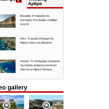
καρτέλα)
Άρθρα
Βλυχάδα: Η παραλία στη
Σαντορίνη που θυμίζει υπαίθριο
γλυπτό
Κιόνι: Το χωριό κόσμημα της
Ιθάκης πάνω στη θάλασσα
Λουτρό: Το πανέμορφο καταφύγιο
της Κρήτης ανάμεσα στα Λευκά
Όρη και το Λιβυκό Πέλαγος
eo gallery