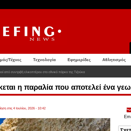
σμός/Τέχνες
Τεχνολογία
Εφημερίδες
Αθλητισμός
κροί από συντριβή ελικοπτέρου στο εθνικό πάρκο της Τιζούκα
εται η παραλία που αποτελεί ένα γε
ηση στις 4 Ιουλίου, 2026 - 10:42
Ema
Σχε