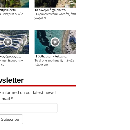
δυμοι» εντυ...
Το ελληνικό χωριό πο...
 μοιάζουν οι δύο
Η Αράδαινα είναι, λοιπόν, ένα
χωριό σ
κός δρόμος μ...
Η βυθισμένη «Ατλαντί...
οι την ξέρουν την
Το drone του haanity πέταξε
 κα
πάνω μια
sletter
y informed on our latest news!
-mail
*
Subscribe