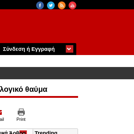
Σύνδεση ή Εγγραφή
ωλογικό θαύμα
il
Print
τικά Άρθρα
(ενεργή
Trending