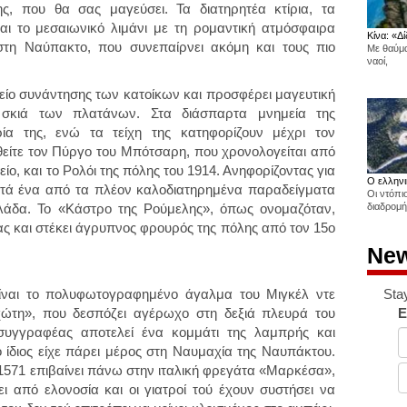
ς, που θα σας μαγεύσει. Τα διατηρητέα κτίρια, τα
ι το μεσαιωνικό λιμάνι με τη ρομαντική ατμόσφαιρα
Κίνα: «Δί
στη Ναύπακτο, που συνεπαίρνει ακόμη και τους πιο
Με θαύμα
ναοί,
μείο συνάντησης των κατοίκων και προσφέρει μαγευτική
κιά των πλατάνων. Στα διάσπαρτα μνημεία της
ία της, ενώ τα τείχη της κατηφορίζουν μέχρι τον
φθείτε τον Πύργο του Μπότσαρη, που χρονολογείται από
είο, και το Ρολόι της πόλης του 1914. Ανηφορίζοντας για
Ο ελληνι
ντά ένα από τα πλέον καλοδιατηρημένα παραδείγματα
Οι ντόπι
λλάδα. Το «Κάστρο της Ρούμελης», όπως ονομαζόταν,
διαδρομή
σας και στέκει άγρυπνος φρουρός της πόλης από τον 15ο
New
Sta
ίναι το πολυφωτογραφημένο άγαλμα του Μιγκέλ ντε
E
χώτη», που δεσπόζει αγέρωχο στη δεξιά πλευρά του
 συγγραφέας αποτελεί ένα κομμάτι της λαμπρής και
ο ίδιος είχε πάρει μέρος στη Ναυμαχία της Ναυπάκτου.
 1571 επιβαίνει πάνω στην ιταλική φρεγάτα «Μαρκέσα»,
ι από ελονοσία και οι γιατροί τού έχουν συστήσει να