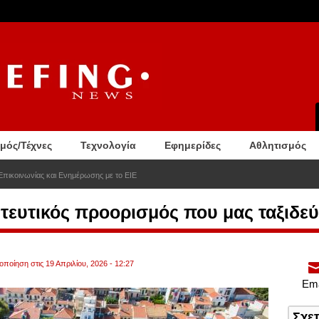
σμός/Τέχνες
Τεχνολογία
Εφημερίδες
Αθλητισμός
Επικοινωνίας και Ενημέρωσης με το ΕΙΕ
ευτικός προορισμός που μας ταξιδεύ
οποίηση στις 19 Απριλίου, 2026 - 12:27
Ema
Σχε