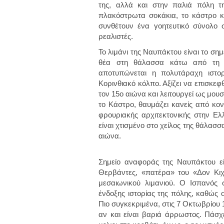
της, αλλά και στην παλιά πόλη τη
πλακόστρωτα σοκάκια, το κάστρο κα
συνθέτουν ένα γοητευτικό σύνολο 
ρεαλιστές.
Το λιμάνι της Ναυπάκτου είναι το ση
θέα στη θάλασσα κάτω από τη σ
αποτυπώνεται η πολυτάραχη ιστορ
Κορινθιακό κόλπο. Αξίζει να επισκε
τον 15ο αιώνα και λειτουργεί ως μουσ
το Κάστρο, θαυμάζει κανείς από κο
φρουριακής αρχιτεκτονικής στην Ε
είναι χτισμένο στο χείλος της θάλασ
αιώνα.
Σημείο αναφοράς της Ναυπάκτου ε
Θερβάντες, «πατέρα» του «Δον Κι
μεσαιωνικού λιμανιού. Ο Ισπανός
ένδοξης ιστορίας της πόλης, καθώς 
Πιο συγκεκριμένα, στις 7 Οκτωβρίου
αν και είναι βαριά άρρωστος. Πάσχε