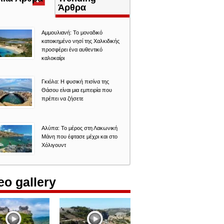
καρτέλα)
Άρθρα
Αμμουλιανή: Το μοναδικό
κατοικημένο νησί της Χαλκιδικής
προσφέρει ένα αυθεντικό
καλοκαίρι
Γκιόλα: Η φυσική πισίνα της
Θάσου είναι μια εμπειρία που
πρέπει να ζήσετε
Αλύπα: Το μέρος στη Λακωνική
Μάνη που έφτασε μέχρι και στο
Χόλιγουντ
eo gallery