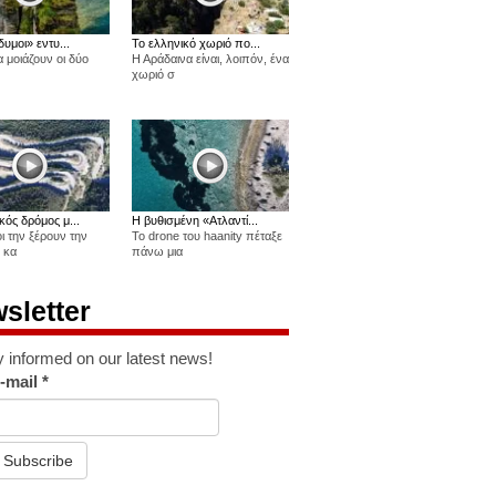
δυμοι» εντυ...
Το ελληνικό χωριό πο...
 μοιάζουν οι δύο
Η Αράδαινα είναι, λοιπόν, ένα
χωριό σ
κός δρόμος μ...
Η βυθισμένη «Ατλαντί...
οι την ξέρουν την
Το drone του haanity πέταξε
 κα
πάνω μια
sletter
y informed on our latest news!
-mail
*
Subscribe