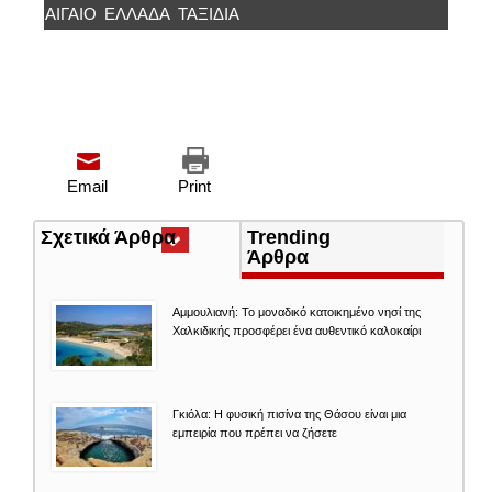
ΑΙΓΑΊΟ
ΕΛΛΆΔΑ
ΤΑΞΙΔΙΑ
Email
Print
Σχετικά Άρθρα
(ενεργή
Trending
καρτέλα)
Άρθρα
Αμμουλιανή: Το μοναδικό κατοικημένο νησί της
Χαλκιδικής προσφέρει ένα αυθεντικό καλοκαίρι
Γκιόλα: Η φυσική πισίνα της Θάσου είναι μια
εμπειρία που πρέπει να ζήσετε