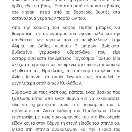
ήρθες εδώ να βρεις. Ένα από αυτά είναι και οι βόλτες
στο νησάκι, πέρα από τις δροσερές βουτιές στα
καταγάλανα νερά των παραλιών του.
Από την κορυφή του λόφου Πάπας μπορείς να
θαυμάσεις την ακτογραμμή του νησιού αλλά και την
πανδαισία των νησιών που το περιβάλλουν. Στην
Αλιμιά, σε βάθος περίπου 7 μέτρων, βρίσκεται
βυθισμένο γερμανικό υδροπλάνο, που είχε
καταρριφθεί κατά τον Δεύτερο Παγκόσμιο Πόλεμο. Μία
αξέχαστη εμπειρία σε περιμένει στο πιο εντυπωσιακό
αξιοθέατο της Ηρακλειάς, το απόκοσμο σπήλαιο του
Αγίου Ιωάννη, το οποίο λέγεται πως αποτελεί τη
μεγαλύτερη σπηλιά των Κυκλάδων.
Σύμφωνα με τους ντόπιους, κάποτε, ένας βοσκός που
ξάπλωσε κάτω από έναν θάμνο για να ξεκουραστεί
είδε να σχηματίζεται πάνω στο πουκάμισό του το
πρόσωπο του Άγιου Ιωάννη του Προδρόμου. Όταν
επέστρεψε με τους συγχωριανούς του στο ίδιο σημείο
είδαν κοντά στον θάμνο τη στενή είσοδο του σπηλαίου.
Μέσα στη σπηλιά ανακάλυψαν και την εικόνα του