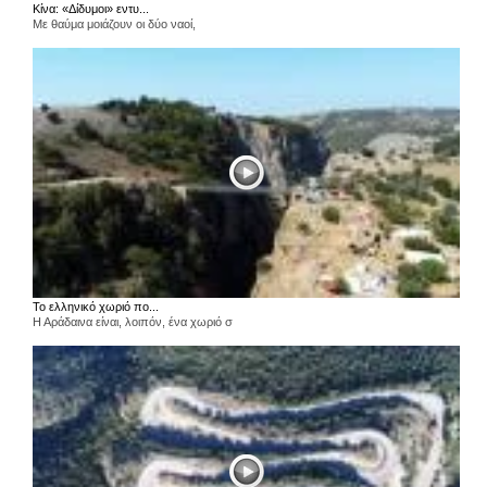
Κίνα: «Δίδυμοι» εντυ...
Με θαύμα μοιάζουν οι δύο ναοί,
Το ελληνικό χωριό πο...
Η Αράδαινα είναι, λοιπόν, ένα χωριό σ