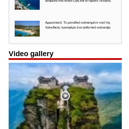
ανάμεσα στα Λευκά Όρη και το Λιβυκό Πέλαγος
Αμμουλιανή: Το μοναδικό κατοικημένο νησί της
Χαλκιδικής προσφέρει ένα αυθεντικό καλοκαίρι
Video gallery