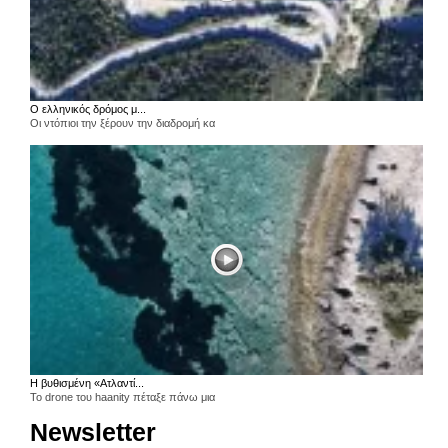
Ο ελληνικός δρόμος μ...
Οι ντόπιοι την ξέρουν την διαδρομή κα
Η βυθισμένη «Ατλαντί...
Το drone του haanity πέταξε πάνω μια
Newsletter