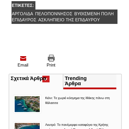
ΕΤΙΚΈΤΕΣ:
ΑΡΓΟΛΊΔΑ
ΠΕΛΟΠΟΝΝΗΣΟΣ
ΒΥΘΙΣΜΈΝΗ ΠΌΛΗ
ΕΠΊΔΑΥΡΟΣ
ΑΣΚΛΗΠΙΕΊΟ ΤΗΣ ΕΠΙΔΑΎΡΟΥ
Email
Print
Σχετικά Άρθρα
(ενεργή
Trending
καρτέλα)
Άρθρα
Κιόνι: Το χωριό κόσμημα της Ιθάκης πάνω στη
θάλασσα
Λουτρό: Το πανέμορφο καταφύγιο της Κρήτης