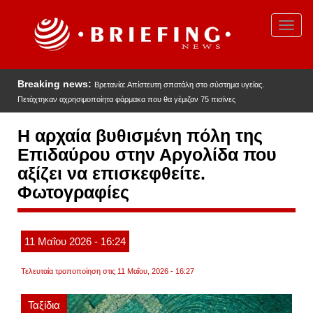
Παράκαμψη
προς
Toggl
το
navig
κυρίως
περιεχόμενο
Breaking news:
Βρετανία: Απίστευτη σπατάλη στο σύστημα υγείας.
Πετάχτηκαν αχρησιμοποίητα φάρμακα που θα γέμιζαν 75 πισίνες
H αρχαία βυθισμένη πόλη της
Επιδαύρου στην Αργολίδα που
αξίζει να επισκεφθείτε.
Φωτογραφίες
11
Μαΐου
2026
- 16:24
Τελευταία τροποποίηση στις 11 Μαΐου, 2026 - 16:27
Ταξίδια