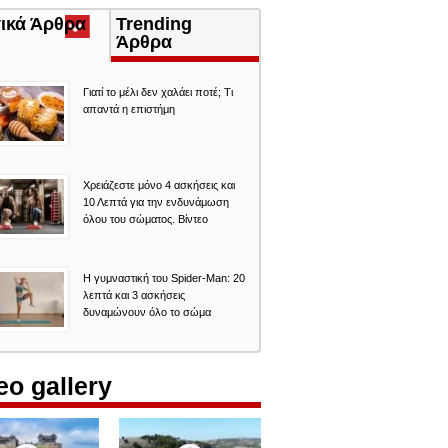
τικά Άρθρα
(ενεργή
Trending
καρτέλα)
Άρθρα
Γιατί το μέλι δεν χαλάει ποτέ; Τι
απαντά η επιστήμη
Χρειάζεστε μόνο 4 ασκήσεις και
10 Λεπτά για την ενδυνάμωση
όλου του σώματος. Βίντεο
Η γυμναστική του Spider-Man: 20
λεπτά και 3 ασκήσεις
δυναμώνουν όλο το σώμα
eo gallery