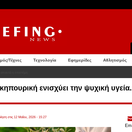
σμός/Τέχνες
Τεχνολογία
Εφημερίδες
Αθλητισμός
ί να αποκαλύψει πιθανό ανεύρυσμα αορτής. Βίντεο
ηπουρική ενισχύει την ψυχική υγεία. 
ίηση στις 12 Μαΐου, 2026 - 15:27
Ema