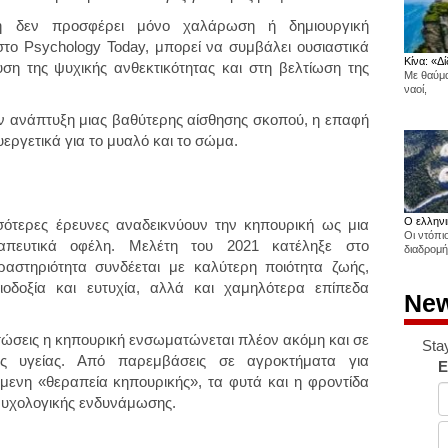
ή δεν προσφέρει μόνο χαλάρωση ή δημιουργική
το Psychology Today, μπορεί να συμβάλει ουσιαστικά
Κίνα: «Δί
ση της ψυχικής ανθεκτικότητας και στη βελτίωση της
Με θαύμα
ναοί,
ην ανάπτυξη μιας βαθύτερης αίσθησης σκοπού, η επαφή
υεργετικά για το μυαλό και το σώμα.
Ο ελληνι
σσότερες έρευνες αναδεικνύουν την κηπουρική ως μια
Οι ντόπι
ραπευτικά οφέλη. Μελέτη του 2021 κατέληξε στο
διαδρομή
αστηριότητα συνδέεται με καλύτερη ποιότητα ζωής,
ιοδοξία και ευτυχία, αλλά και χαμηλότερα επίπεδα
New
ιπτώσεις η κηπουρική ενσωματώνεται πλέον ακόμη και σε
Sta
ής υγείας. Από παρεμβάσεις σε αγροκτήματα για
E
όμενη «θεραπεία κηπουρικής», τα φυτά και η φροντίδα
ψυχολογικής ενδυνάμωσης.