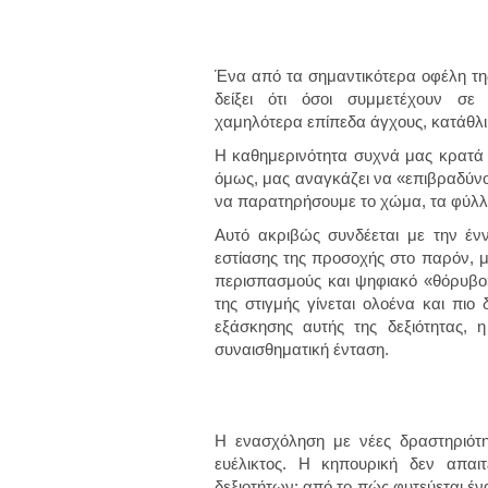
Ένα από τα σημαντικότερα οφέλη της
δείξει ότι όσοι συμμετέχουν σε 
χαμηλότερα επίπεδα άγχους, κατάθλι
Η καθημερινότητα συχνά μας κρατά 
όμως, μας αναγκάζει να «επιβραδύνο
να παρατηρήσουμε το χώμα, τα φύλλα
Αυτό ακριβώς συνδέεται με την έννο
εστίασης της προσοχής στο παρόν, μ
περισπασμούς και ψηφιακό «θόρυβο»,
της στιγμής γίνεται ολοένα και πι
εξάσκησης αυτής της δεξιότητας, η
συναισθηματική ένταση.
Η ενασχόληση με νέες δραστηριότ
ευέλικτος. Η κηπουρική δεν απαι
δεξιοτήτων: από το πώς φυτεύεται έν