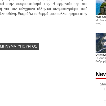
τεί στην εκφραστικότητά της. Η ερμηνεία της στο
κή για τον σύγχρονο ελληνικό κινηματογράφο, από
εγάλη οθόνη. Εκφράζω τα θερμά μου συλλυπητήρια στην
Κίνα: «Δί
Με θαύμα
ναοί,
ΜΉΝΥΜΑ
ΥΠΟΥΡΓΌΣ
Ο ελληνι
Οι ντόπι
διαδρομή
New
Sta
E