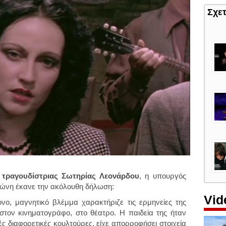
Σχε
 τραγουδίστριας Σωτηρίας Λεονάρδου
, η υπουργός
δώνη έκανε την ακόλουθη δήλωση:
Vid
νο, μαγνητικό βλέμμα χαρακτήριζε τις ερμηνείες της
στον κινηματογράφο, στο θέατρο. Η παιδεία της ήταν
ς διαφορετικές κουλτούρες, είχε απορροφήσει στοιχεία