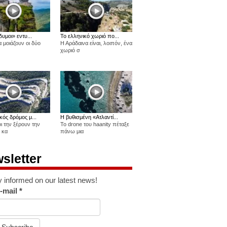
δυμοι» εντυ...
Το ελληνικό χωριό πο...
 μοιάζουν οι δύο
Η Αράδαινα είναι, λοιπόν, ένα
χωριό σ
κός δρόμος μ...
Η βυθισμένη «Ατλαντί...
οι την ξέρουν την
Το drone του haanity πέταξε
 κα
πάνω μια
sletter
y informed on our latest news!
-mail
*
Subscribe