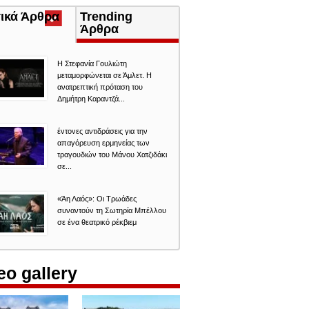
τικά Άρθρα
(ενεργή
Trending
καρτέλα)
Άρθρα
Η Στεφανία Γουλιώτη
μεταμορφώνεται σε Άμλετ. Η
ανατρεπτική πρόταση του
Δημήτρη Καραντζά...
έντονες αντιδράσεις για την
απαγόρευση ερμηνείας των
τραγουδιών του Μάνου Χατζιδάκι
σε...
«Άη Λαός»: Οι Τρωάδες
συναντούν τη Σωτηρία Μπέλλου
σε ένα θεατρικό ρέκβιεμ
eo gallery