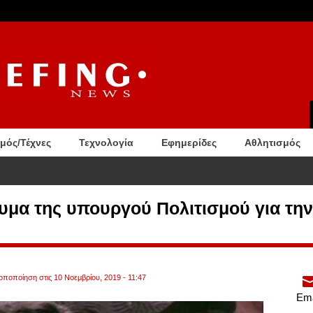
σμός/Τέχνες
Τεχνολογία
Εφημερίδες
Αθλητισμός
το του CEO μεγάλου εργοστασίου drones. Δίνει μάχη για τη ζωή της. Βίντεο
υμα της υπουργού Πολιτισμού για την
ροποποίηση στις 10 Νοεμβρίου, 2019 - 11:47
Ema