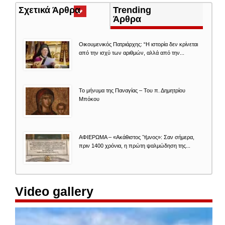
Σχετικά Άρθρα
(ενεργή
Trending
καρτέλα)
Άρθρα
Οικουμενικός Πατριάρχης: “Η ιστορία δεν κρίνεται
από την ισχύ των αριθμών, αλλά από την...
Το μήνυμα της Παναγίας – Του π. Δημητρίου
Μπόκου
ΑΦΙΕΡΩΜΑ – «Ακάθιστος Ύμνος»: Σαν σήμερα,
πριν 1400 χρόνια, η πρώτη ψαλμώδηση της...
Video gallery