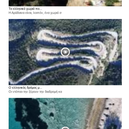
Το ελληνικό χωριό πο...
Η Αράδαινα είναι, λοιπόν, ένα χωριό σ
Ο ελληνικός δρόμος μ...
Οι ντόπιοι την ξέρουν την διαδρομή κα