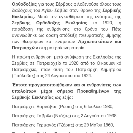
Ορθοδοξίας
για τους Σέρβους φιλοξενούσε όλους τους
διαδόχους του Αγίου Σάββα στον θρόνο της
Σερβικής
Εκκλησίας.
Μετά την εγκαθίδρυση της ενότητας της
Σερβικής Ορθόδοξης Εκκλησίας
το 1920, η
παράδοση της ενθρόνισης στο θρόνο του Πέτς
ανανεώθηκε ως ορατή απόδειξη πνευματικής μίμησης
των θεοφόρων και ενάρετων
Αρχιεπισκόπων και
Πατριαρχών
στη μακραίωνη ιστορία.
Η πρώτη ενθρόνιση, μετά ανύψωση της Εκκλησίας της
Σερβίας σε Πατριαρχείο το 1920 από το Οικουμενικό
Πατριαρχείο, ήταν αυτή του Πατριάρχη Δημητρίου
(Παύλοβιτς) στις 24 Αυγούστου του 1924.
Έκτοτε πραγματοποιήθηκαν και οι ενθρονίσεις των
υπολοίπων μέχρι σήμερα Προκαθημένων της
Σερβικής Εκκλησίας ως εξής:
Πατριάρχης Βαρνάβας (Ρόσιτς) στις 6 Ιουλίου 1930,
Πατριάρχης Γαβρίλο (Ντόζιτς) στις 2 Αυγούστου 1938,
Πατριάρχης Γερμανός (Τζόριτς) στις 29 Μαΐου 1960,