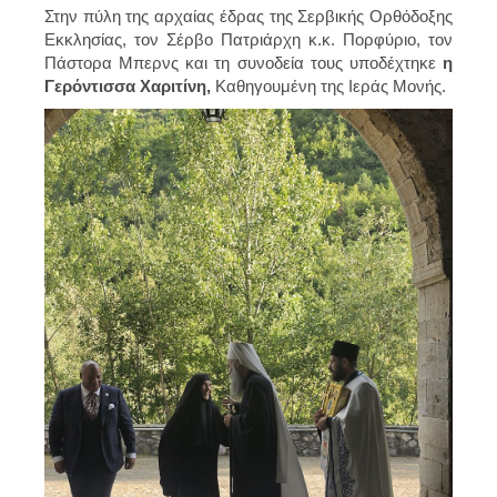
Στην πύλη της αρχαίας έδρας της Σερβικής Ορθόδοξης
Εκκλησίας, τον Σέρβο Πατριάρχη κ.κ. Πορφύριο, τον
Πάστορα Μπερνς και τη συνοδεία τους υποδέχτηκε
η
Γερόντισσα Χαριτίνη,
Καθηγουμένη της Ιεράς Μονής.