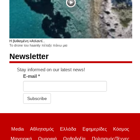
Η βυθισμένη «Ατλαντί...
Το drone του haanity πέταξε πάνω μια
Newsletter
Stay informed on our latest news!
E-mail
*
Subscribe
Media
Αθλητισμός
Ελλάδα
Εφημερίδες
Κόσμος
Μαγειρική
Ομορφιά
Ορθοδοξία
Πολιτισμός/Τέχνες