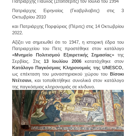
Πατριάρχης Παύλος (Στόιτσεβιτς) τον Ιούλιο του 1994
Πατριάρχης Ειρηναίος (Γκαβρίλοβιτς) στις 3
Οκτωβρίου 2010
και Πατριάρχης Πορφύριος (Πέριτς) στις 14 Οκτωβρίου
2022.
Αξίζει να σημειωθεί ότι το 1947, η ιστορική έδρα του
Πατριαρχείου του Πετς προστέθηκε στον κατάλογο
«Μνημείο Πολιτισμού Εξαιρετικής Σημασίας»
της
Σερβίας. Στις
13 Ιουλίου 2006
κατατάχθηκε στον
Κατάλογο Παγκόσμιας Κληρονομιάς της UNESCO,
ως επέκταση του μοναστηριακού χώρου του
Βίσοκι
Ντέτσανι
, και τοποθετήθηκε συνολικά στον κατάλογο
της παγκόσμιας κληρονομιάς σε κίνδυνο.