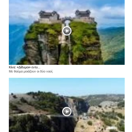
Κίνα: «Δίδυμοι» εντυ...
Με θαύμα μοιάζουν οι δύο ναοί,