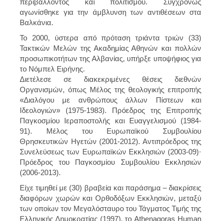
περιβάλλοντος και πολιτισμού. Συγχρόνως
αγωνίσθηκε για την άμβλυνση των αντιθέσεων στα
Βαλκάνια.
Το 2000, ύστερα από πρόταση τριάντα τριών (33)
Τακτικών Μελών της Ακαδημίας Αθηνών και πολλών
προσωπικοτήτων της Αλβανίας, υπήρξε υποψήφιος για
το Νόμπελ Ειρήνης.
Διετέλεσε σε διακεκριμένες θέσεις διεθνών
Οργανισμών, όπως Μέλος της θεολογικής επιτροπής
«Διαλόγου με ανθρώπους άλλων Πίστεων και
Ιδεολογιών» (1975-1983). Πρόεδρος της Επιτροπής
Παγκοσμίου Ιεραποστολής και Ευαγγελισμού (1984-
91). Μέλος του Ευρωπαϊκού Συμβουλίου
Θρησκευτικών Ηγετών (2001-2012). Αντιπρόεδρος της
Συνελεύσεως των Ευρωπαϊκών Εκκλησιών (2003-09)·
Πρόεδρος του Παγκοσμίου Συμβουλίου Εκκλησιών
(2006-2013).
Είχε τιμηθεί με (30) βραβεία και παράσημα – διακρίσεις
διαφόρων χωρών και Ορθοδόξων Εκκλησιών, μεταξύ
των οποίων τον Μεγαλόσταυρο του Τάγματος Τιμής της
Ελληνικής Δημοκρατίας (1997), το Athenagoras Human