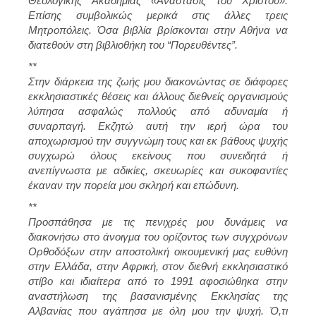
Θεολογικής Ακαδημίας «Ανάστασις του Χριστού».
Επίσης συμβολικώς μερικά στις άλλες τρεις
Μητροπόλεις. Όσα βιβλία βρίσκονται στην Αθήνα να
διατεθούν στη βιβλιοθήκη του “Πορευθέντες”.
**
Στην διάρκεια της ζωής μου διακονώντας σε διάφορες
εκκλησιαστικές θέσεις και άλλους διεθνείς οργανισμούς
λύπησα ασφαλώς πολλούς από αδυναμία ή
συναρπαγή. Εκζητώ αυτή την ιερή ώρα του
αποχωρισμού την συγγνώμη τους και εκ βάθους ψυχής
συγχωρώ όλους εκείνους που συνειδητά ή
ανεπίγνωστα με αδικίες, σκευωρίες και συκοφαντίες
έκαναν την πορεία μου σκληρή και επώδυνη.
**
Προσπάθησα με τις πενιχρές μου δυνάμεις να
διακονήσω στο άνοιγμα του ορίζοντος των συγχρόνων
Ορθοδόξων στην αποστολική οικουμενική μας ευθύνη
στην Ελλάδα, στην Αφρική, στον διεθνή εκκλησιαστικό
στίβο και ιδιαίτερα από το 1991 αφοσιώθηκα στην
αναστήλωση της βασανισμένης Εκκλησίας της
Αλβανίας που αγάπησα με όλη μου την ψυχή. Ό,τι