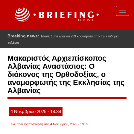
Παράκαμψη
προς
Toggl
το
navig
κυρίως
περιεχόμενο
Breaking news:
Τσαντ: 13 νεκροί και 239 κρούσματα από την επιδημία
χολέρας
Μακαριστός Αρχιεπίσκοπος
Αλβανίας Αναστάσιος: Ο
διάκονος της Ορθοδοξίας, ο
αναμορφωτής της Εκκλησίας της
Αλβανίας
4
Νοεμβρίου
2025
- 19:39
Τελευταία τροποποίηση στις 4 Νοεμβρίου, 2025 - 19:39