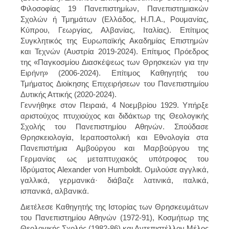
Φιλοσοφίας 19 Πανεπιστημίων, Πανεπιστημιακών
Σχολών ή Τμημάτων (Ελλάδος, Η.Π.Α., Ρουμανίας,
Κύπρου, Γεωργίας, Αλβανίας, Ιταλίας). Επίτιμος
Συγκλητικός της Ευρωπαϊκής Ακαδημίας Επιστημών
και Τεχνών (Αυστρία 2019-2024). Επίτιμος Πρόεδρος
της «Παγκοσμίου Διασκέψεως των Θρησκειών για την
Ειρήνη» (2006-2024). Επίτιμος Καθηγητής του
Τμήματος Διοίκησης Επιχειρήσεων του Πανεπιστημίου
Δυτικής Αττικής (2020-2024).
Γεννήθηκε στον Πειραιά, 4 Νοεμβρίου 1929. Υπήρξε
αριστούχος πτυχιούχος και διδάκτωρ της Θεολογικής
Σχολής του Πανεπιστημίου Αθηνών. Σπούδασε
Θρησκειολογία, Ιεραποστολική και Εθνολογία στα
Πανεπιστήμια Αμβούργου και Μαρβούργου της
Γερμανίας ως μεταπτυχιακός υπότροφος του
Ιδρύματος Alexander von Humboldt. Ομιλούσε αγγλικά,
γαλλικά, γερμανικά· διάβαζε λατινικά, ιταλικά,
ισπανικά, αλβανικά.
Διετέλεσε Καθηγητής της Ιστορίας των Θρησκευμάτων
του Πανεπιστημίου Αθηνών (1972-91), Κοσμήτωρ της
Θεολογικής Σχολής (1982-86) και Αντεπιστέλλον Μέλος