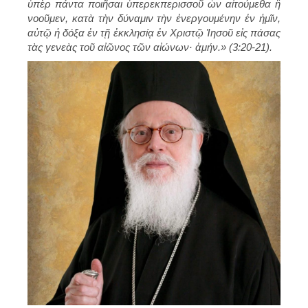
ὑπὲρ πάντα ποιῆσαι ὑπερεκπερισσοῦ ὧν αἰτούμεθα ἢ
νοοῦμεν, κατὰ τὴν δύναμιν τὴν ἐνεργουμένην ἐν ἡμῖν,
αὐτῷ ἡ δόξα ἐν τῇ ἐκκλησίᾳ ἐν Χριστῷ Ἰησοῦ εἰς πάσας
τὰς γενεὰς τοῦ αἰῶνος τῶν αἰώνων· ἀμήν.» (3:20-21).