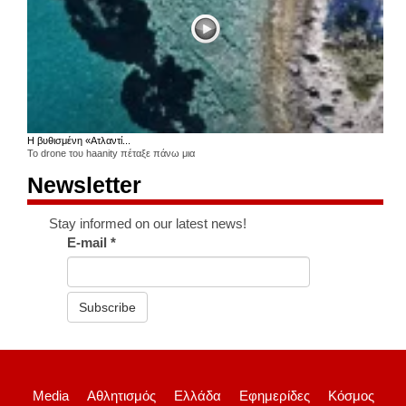
Η βυθισμένη «Ατλαντί...
Το drone του haanity πέταξε πάνω μια
Newsletter
Stay informed on our latest news!
E-mail
*
Subscribe
Media
Αθλητισμός
Ελλάδα
Εφημερίδες
Κόσμος