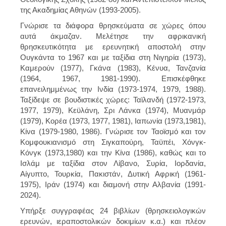
της Ακαδημίας Αθηνών (1993-2005).
Γνώρισε τα διάφορα θρησκεύματα σε χώρες όπου
αυτά άκμαζαν. Μελέτησε την αφρικανική
θρησκευτικότητα με ερευνητική αποστολή στην
Ουγκάντα το 1967 και με ταξίδια στη Νιγηρία (1973),
Καμερούν (1977), Γκάνα (1983), Κένυα, Τανζανία
(1964, 1967, 1981-1990). Επισκέφθηκε
επανειλημμένως την Ινδία (1973-1974, 1979, 1988).
Ταξίδεψε σε βουδιστικές χώρες: Ταϊλανδή (1972-1973,
1977, 1979), Κεϋλάνη, Σρι Λάνκα (1974), Μυανμάρ
(1979), Κορέα (1973, 1977, 1981), Ιαπωνία (1973,1981),
Κίνα (1979-1980, 1986). Γνώρισε τον Ταοϊσμό και τον
Κομφουκιανισμό στη Σιγκαπούρη, Ταϋπέι, Χόνγκ-
Κόνγκ (1973,1980) και την Κίνα (1986), καθώς και το
Ισλάμ με ταξίδια στον Λίβανο, Συρία, Ιορδανία,
Αίγυπτο, Τουρκία, Πακιστάν, Δυτική Αφρική (1961-
1975), Ιράν (1974) και διαμονή στην Αλβανία (1991-
2024).
Υπήρξε συγγραφέας 24 βιβλίων (θρησκειολογικών
ερευνών, ιεραποστολικών δοκιμίων κ.α.) και πλέον