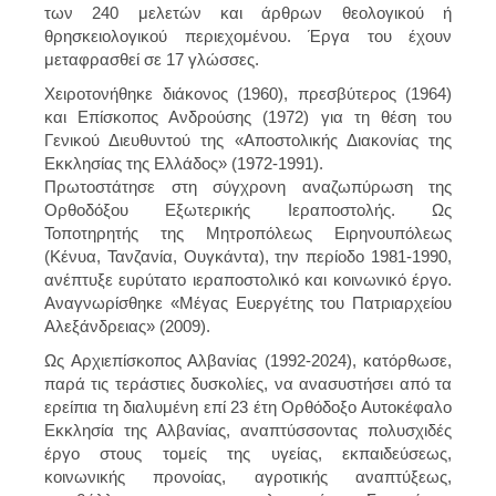
των 240 μελετών και άρθρων θεολογικού ή
θρησκειολογικού περιεχομένου. Έργα του έχουν
μεταφρασθεί σε 17 γλώσσες.
Χειροτονήθηκε διάκονος (1960), πρεσβύτερος (1964)
και Επίσκοπος Ανδρούσης (1972) για τη θέση του
Γενικού Διευθυντού της «Αποστολικής Διακονίας της
Εκκλησίας της Ελλάδος» (1972-1991).
Πρωτοστάτησε στη σύγχρονη αναζωπύρωση της
Ορθοδόξου Εξωτερικής Ιεραποστολής. Ως
Τοποτηρητής της Μητροπόλεως Ειρηνουπόλεως
(Κένυα, Τανζανία, Ουγκάντα), την περίοδο 1981-1990,
ανέπτυξε ευρύτατο ιεραποστολικό και κοινωνικό έργο.
Αναγνωρίσθηκε «Μέγας Ευεργέτης του Πατριαρχείου
Αλεξάνδρειας» (2009).
Ως Αρχιεπίσκοπος Αλβανίας (1992-2024), κατόρθωσε,
παρά τις τεράστιες δυσκολίες, να ανασυστήσει από τα
ερείπια τη διαλυμένη επί 23 έτη Ορθόδοξο Αυτοκέφαλο
Εκκλησία της Αλβανίας, αναπτύσσοντας πολυσχιδές
έργο στους τομείς της υγείας, εκπαιδεύσεως,
κοινωνικής προνοίας, αγροτικής αναπτύξεως,