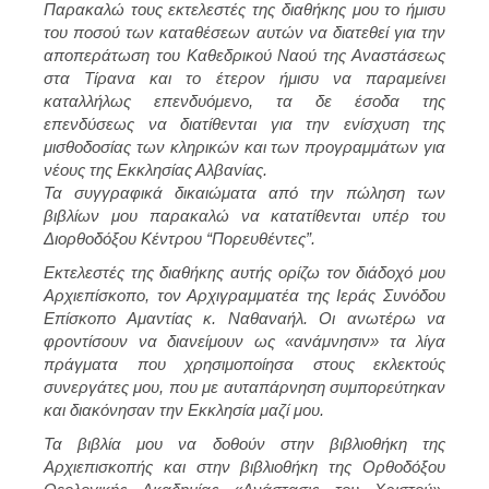
Παρακαλώ τους εκτελεστές της διαθήκης μου το ήμισυ
του ποσού των καταθέσεων αυτών να διατεθεί για την
αποπεράτωση του Καθεδρικού Ναού της Αναστάσεως
στα Τίρανα και το έτερον ήμισυ να παραμείνει
καταλλήλως επενδυόμενο, τα δε έσοδα της
επενδύσεως να διατίθενται για την ενίσχυση της
μισθοδοσίας των κληρικών και των προγραμμάτων για
νέους της Εκκλησίας Αλβανίας.
Τα συγγραφικά δικαιώματα από την πώληση των
βιβλίων μου παρακαλώ να κατατίθενται υπέρ του
Διορθοδόξου Κέντρου “Πορευθέντες”.
Εκτελεστές της διαθήκης αυτής ορίζω τον διάδοχό μου
Αρχιεπίσκοπο, τον Αρχιγραμματέα της Ιεράς Συνόδου
Επίσκοπο Αμαντίας κ. Ναθαναήλ. Οι ανωτέρω να
φροντίσουν να διανείμουν ως «ανάμνησιν» τα λίγα
πράγματα που χρησιμοποίησα στους εκλεκτούς
συνεργάτες μου, που με αυταπάρνηση συμπορεύτηκαν
και διακόνησαν την Εκκλησία μαζί μου.
Τα βιβλία μου να δοθούν στην βιβλιοθήκη της
Αρχιεπισκοπής και στην βιβλιοθήκη της Ορθοδόξου