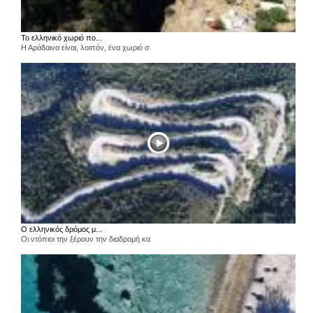
Το ελληνικό χωριό πο...
Η Αράδαινα είναι, λοιπόν, ένα χωριό σ
Ο ελληνικός δρόμος μ...
Οι ντόπιοι την ξέρουν την διαδρομή κα