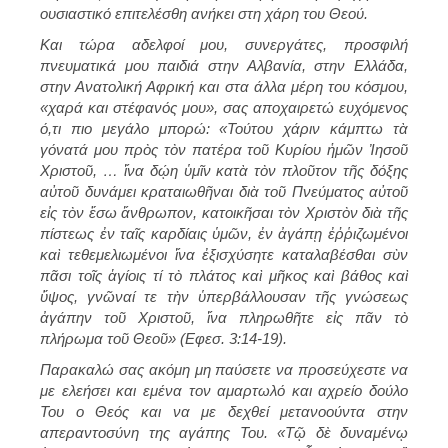
ουσιαστικό επιτελέσθη ανήκει στη χάρη του Θεού.
Και τώρα αδελφοί μου, συνεργάτες, προσφιλή
πνευματικά μου παιδιά στην Αλβανία, στην Ελλάδα,
στην Ανατολική Αφρική και στα άλλα μέρη του κόσμου,
«χαρά και στέφανός μου», σας αποχαιρετώ ευχόμενος
ό,τι πιο μεγάλο μπορώ: «Τούτου χάριν κάμπτω τὰ
γόνατά μου πρὸς τὸν πατέρα τοῦ Κυρίου ἡμῶν Ἰησοῦ
Χριστοῦ, … ἵνα δῴη ὑμῖν κατὰ τὸν πλοῦτον τῆς δόξης
αὐτοῦ δυνάμει κραταιωθῆναι διὰ τοῦ Πνεύματος αὐτοῦ
εἰς τὸν ἔσω ἄνθρωπον, κατοικῆσαι τὸν Χριστὸν διὰ τῆς
πίστεως ἐν ταῖς καρδίαις ὑμῶν, ἐν ἀγάπῃ ἐῤῥιζωμένοι
καὶ τεθεμελιωμένοι ἵνα ἐξισχύσητε καταλαβέσθαι σὺν
πᾶσι τοῖς ἁγίοις τί τὸ πλάτος καὶ μῆκος καὶ βάθος καὶ
ὕψος, γνῶναί τε τὴν ὑπερβάλλουσαν τῆς γνώσεως
ἀγάπην τοῦ Χριστοῦ, ἵνα πληρωθῆτε εἰς πᾶν τὸ
πλήρωμα τοῦ Θεοῦ» (Εφεσ. 3:14-19).
Παρακαλώ σας ακόμη μη παύσετε να προσεύχεστε να
με ελεήσει και εμένα τον αμαρτωλό και αχρείο δούλο
Του ο Θεός και να με δεχθεί μετανοούντα στην
απεραντοσύνη της αγάπης Του. «Τῷ δὲ δυναμένῳ