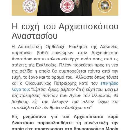
Η ευχή του Αρχιεπισκόπου
Αναστασίου
Η Αυτοκέφαλη Ορθόδοξη Εκκλησία της Αλβανίας
παραμένει βαθιά ευγνώμων στον Αρχιεπίσκοπο
Αναστάσιο και το κολοσσιαίο έργο ανάστασης από τις
στάχτες της Εκκλησίας. Πλέον πορεύεται προς τη νέα
της σελίδα η οποία θα συμπορεύεται πάντα από την
ευχή, το έργο και το όραμά του. Άλλωστε όπως τόνισε
και ο Οικουμενικός Πατριάρχης κατά τον
επικήδειο
λόγο του
:
“Εἴμεθα, ὅμως, βέβαιοι ὅτι ἡ εὐχή του, μαζί μέ
τάς πρεσβείας πάντων τῶν Ἁγίων τοῦ Ἰλλυρικοῦ, θά
βοηθήσῃ εἰς τήν ἐκλογήν τοῦ πλέον ἀξίου καί
καταλλήλου διά τόν θρόνον διαδόχου του”
.
Εις μνημόσυνο για τον Αρχιεπίσκοπο κυρό
Αναστάσιο παρακολουθήστε τη συνέντευξη την
οποία είχε παραχωρήσει στη δημοσιογράφο Μαρία