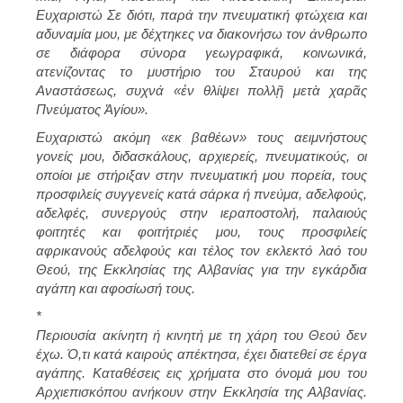
Ευχαριστώ Σε διότι, παρά την πνευματική φτώχεια και
αδυναμία μου, με δέχτηκες να διακονήσω τον άνθρωπο
σε διάφορα σύνορα γεωγραφικά, κοινωνικά,
ατενίζοντας το μυστήριο του Σταυρού και της
Αναστάσεως, συχνά «ἐν θλίψει πολλῇ μετὰ χαρᾶς
Πνεύματος Ἁγίου».
Ευχαριστώ ακόμη «εκ βαθέων» τους αειμνήστους
γονείς μου, διδασκάλους, αρχιερείς, πνευματικούς, οι
οποίοι με στήριξαν στην πνευματική μου πορεία, τους
προσφιλείς συγγενείς κατά σάρκα ή πνεύμα, αδελφούς,
αδελφές, συνεργούς στην ιεραποστολή, παλαιούς
φοιτητές και φοιτήτριές μου, τους προσφιλείς
αφρικανούς αδελφούς και τέλος τον εκλεκτό λαό του
Θεού, της Εκκλησίας της Αλβανίας για την εγκάρδια
αγάπη και αφοσίωσή τους.
*
Περιουσία ακίνητη ή κινητή με τη χάρη του Θεού δεν
έχω. Ό,τι κατά καιρούς απέκτησα, έχει διατεθεί σε έργα
αγάπης. Καταθέσεις εις χρήματα στο όνομά μου του
Αρχιεπισκόπου ανήκουν στην Εκκλησία της Αλβανίας.