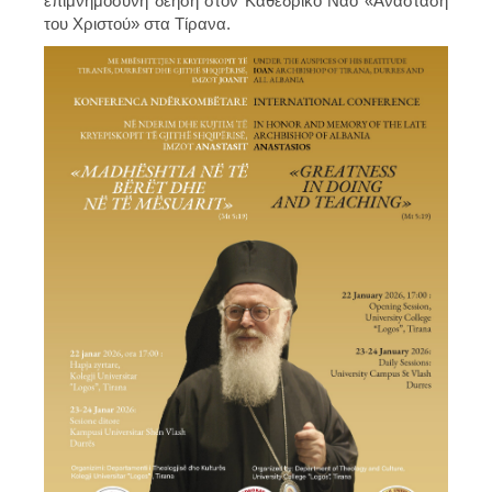
επιμνημόσυνη δέηση στον Καθεδρικό Ναό «Ανάσταση
του Χριστού» στα Τίρανα.