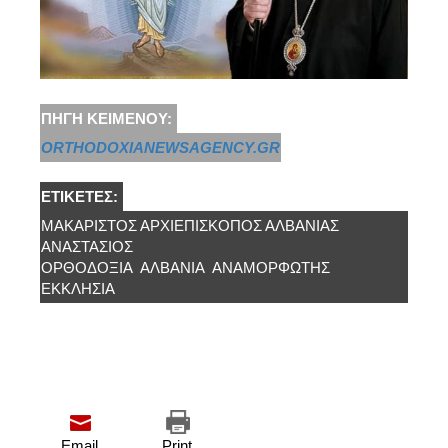
ΠΗΓΉ ΚΕΙΜΈΝΟΥ:
ORTHODOXIANEWSAGENCY.GR
ΕΤΙΚΈΤΕΣ:
ΜΑΚΑΡΙΣΤΌΣ ΑΡΧΙΕΠΊΣΚΟΠΟΣ ΑΛΒΑΝΊΑΣ
ΑΝΑΣΤΆΣΙΟΣ
ΟΡΘΟΔΟΞΙΑ
ΑΛΒΑΝΊΑ
ΑΝΑΜΟΡΦΩΤΉΣ
ΕΚΚΛΗΣΊΑ
Email
Print