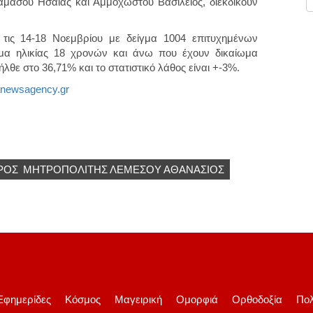
αμασού Ησαΐας και Αμμοχώστου Βασίλειος, διεκδικούν
τις 14-18 Νοεμβρίου με δείγμα 1004 επιτυχημένων
μα ηλικίας 18 χρονών και άνω που έχουν δικαίωμα
θε στο 36,71% και το στατιστικό λάθος είναι +-3%.
anewsagency.gr
ΡΟΣ
ΜΗΤΡΟΠΟΛΙΤΗΣ ΛΕΜΕΣΟΥ ΑΘΑΝΑΣΙOΣ
Εφημερίδες
Κόσμος
Μαγειρική
Ομορφιά
Ορθοδοξία
Πολ