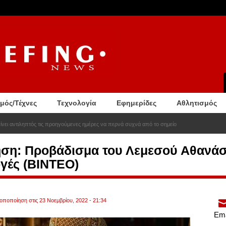
σμός/Τέχνες
Τεχνολογία
Εφημερίδες
Αθλητισμός
ίνει αντιληπτός τις προηγούμενες ημέρες να περνά συχνά από το σημείο
η: Προβάδισμα του Λεμεσού Αθανάσι
γές (ΒΙΝΤΕΟ)
ροποποίηση στις 23 Νοεμβρίου, 2022 - 21:34
Ema