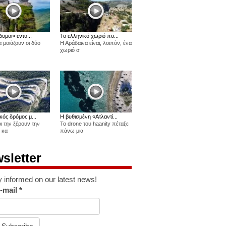
δυμοι» εντυ...
Το ελληνικό χωριό πο...
 μοιάζουν οι δύο
Η Αράδαινα είναι, λοιπόν, ένα
χωριό σ
κός δρόμος μ...
Η βυθισμένη «Ατλαντί...
οι την ξέρουν την
Το drone του haanity πέταξε
 κα
πάνω μια
sletter
y informed on our latest news!
-mail
*
Subscribe