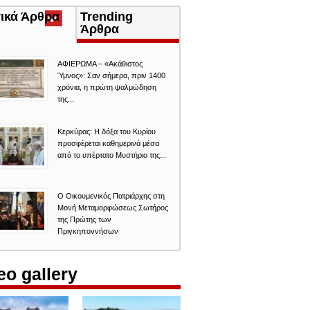
τικά Άρθρα
(ενεργή
Trending
καρτέλα)
Άρθρα
ΑΦΙΕΡΩΜΑ – «Ακάθιστος
Ύμνος»: Σαν σήμερα, πριν 1400
χρόνια, η πρώτη ψαλμώδηση
της...
Κερκύρας: Η δόξα του Κυρίου
προσφέρεται καθημερινά μέσα
από το υπέρτατο Μυστήριο της...
Ο Οικουμενικός Πατριάρχης στη
Μονή Μεταμορφώσεως Σωτήρος
της Πρώτης των
Πριγκηποννήσων
eo gallery