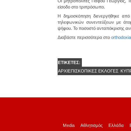
Οι μητροπολίτες Πάφου Γεώργιος, Τ
είσοδο στο τριπρόσωπο.
Η δημοσκόπηση διενεργήθηκε από 
τηλεφωνικών συνεντεύξεων με άτο
ψήφου. Το ποσοστό ανταπόκρισης ανήλ
Διαβάστε περισσότερα στο
orthodoxi
ΕΤΙΚΈΤΕΣ:
ΑΡΧΙΕΠΙΣΚΟΠΙΚΕΣ ΕΚΛΟΓΕΣ
ΚΎΠ
Media
Αθλητισμός
Ελλάδα