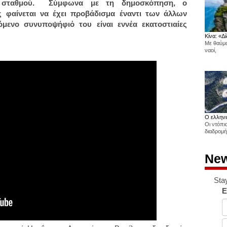
ου σταθμού. Σύμφωνα με τη δημοσκόπηση, ο
 φαίνεται να έχει προβάδισμα έναντι των άλλων
μενο συνυποψήφιό του είναι εννέα εκατοστιαίες
Κίνα: «Δί
Με θαύμα
ναοί,
Ο ελληνι
Οι ντόπι
διαδρομή
New
Sta
E