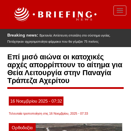
Παράκαμψη
προς
Toggl
το
navig
κυρίως
περιεχόμενο
Breaking news:
Βρετανία: Απίστευτη σπατάλη στο σύστημα υγείας.
Πετάχτηκαν αχρησιμοποίητα φάρμακα που θα γέμιζαν 75 πισίνες
Επί μισό αιώνα οι κατοχικές
αρχές απορρίπτουν το αίτημα για
Θεία Λειτουργία στην Παναγία
Τράπεζα Αχερίτου
16
Νοεμβρίου
2025
- 07:32
Τελευταία τροποποίηση στις 16 Νοεμβρίου, 2025 - 07:33
Ορθοδοξία