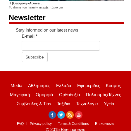
Η βυθισμένη «Ατλαντί...
Το drone του haanity πέταξε πάνω μια
Newsletter
Stay informed on our latest news!
E-mail
*
Subscribe
Media
Αθλητισμός
Ελλάδα
Εφημερίδες
Κόσμος
Μαγειρική
Ομορφιά
Ορθοδοξία
Πολιτισμός/Τέχνες
Συμβουλές & Tips
Ταξίδια
Τεχνολογία
Υγεία
FAQ
Privacy policy
Terms & Conditions
Επικοινωνία
© 2015 Briefingnews