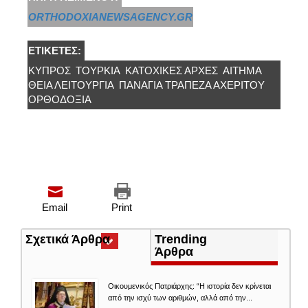
ORTHODOXIANEWSAGENCY.GR
ΕΤΙΚΈΤΕΣ:
ΚΎΠΡΟΣ
ΤΟΥΡΚΊΑ
ΚΑΤΟΧΙΚΈΣ ΑΡΧΈΣ
ΑΊΤΗΜΑ
ΘΕΊΑ ΛΕΙΤΟΥΡΓΊΑ
ΠΑΝΑΓΊΑ ΤΡΆΠΕΖΑ ΑΧΕΡΊΤΟΥ
ΟΡΘΟΔΟΞΙΑ
Email
Print
Σχετικά Άρθρα
(ενεργή
Trending
καρτέλα)
Άρθρα
Οικουμενικός Πατριάρχης: “Η ιστορία δεν κρίνεται
από την ισχύ των αριθμών, αλλά από την...