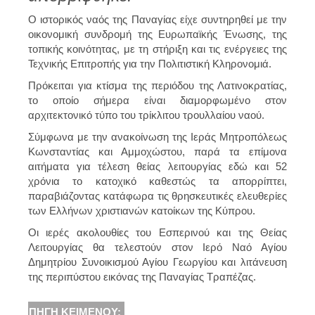
Ο ιστορικός ναός της Παναγίας είχε συντηρηθεί με την
οικονομική συνδρομή της Ευρωπαϊκής Ένωσης, της
τοπικής κοινότητας, με τη στήριξη και τις ενέργειες της
Τεχνικής Επιτροπής για την Πολιτιστική Κληρονομιά.
Πρόκειται για κτίσμα της περιόδου της Λατινοκρατίας,
το οποίο σήμερα είναι διαμορφωμένο στον
αρχιτεκτονικό τύπο του τρίκλιτου τρουλλαίου ναού.
Σύμφωνα με την ανακοίνωση της Ιεράς Μητροπόλεως
Κωνσταντίας και Αμμοχώστου, παρά τα επίμονα
αιτήματα για τέλεση θείας λειτουργίας εδώ και 52
χρόνια το κατοχικό καθεστώς τα απορρίπτει,
παραβιάζοντας κατάφωρα τις θρησκευτικές ελευθερίες
των Ελλήνων χριστιανών κατοίκων της Κύπρου.
Οι ιερές ακολουθίες του Εσπερινού και της Θείας
Λειτουργίας θα τελεστούν στον Ιερό Ναό Αγίου
Δημητρίου Συνοικισμού Αγίου Γεωργίου και λιτάνευση
της περιπύστου εικόνας της Παναγίας Τραπέζας.
ΠΗΓΉ ΚΕΙΜΈΝΟΥ: