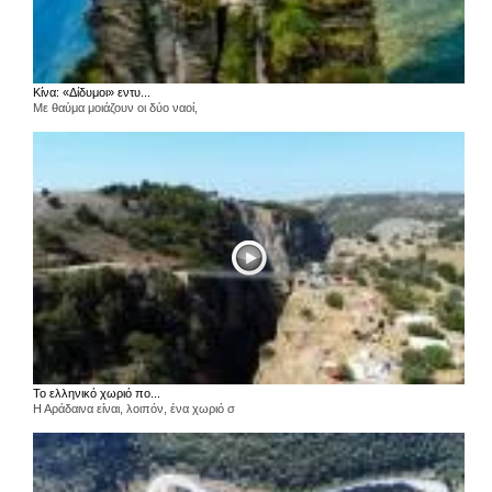
Κίνα: «Δίδυμοι» εντυ...
Με θαύμα μοιάζουν οι δύο ναοί,
Το ελληνικό χωριό πο...
Η Αράδαινα είναι, λοιπόν, ένα χωριό σ