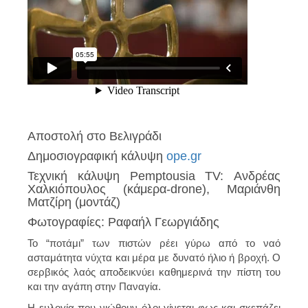
Αποστολή στο Βελιγράδι
Δημοσιογραφική κάλυψη
ope.gr
Τεχνική κάλυψη Pemptousia TV: Ανδρέας
Χαλκιόπουλος (κάμερα-drone), Μαριάνθη
Ματζίρη (μοντάζ)
Φωτογραφίες: Ραφαήλ Γεωργιάδης
Το “ποτάμι” των πιστών ρέει γύρω από το ναό
ασταμάτητα νύχτα και μέρα με δυνατό ήλιο ή βροχή. Ο
σερβικός λαός αποδεικνύει καθημερινά την πίστη του
και την αγάπη στην Παναγία.
Η ευλογία που νιώθουν όλοι γίνεται φως και σκεπάζει