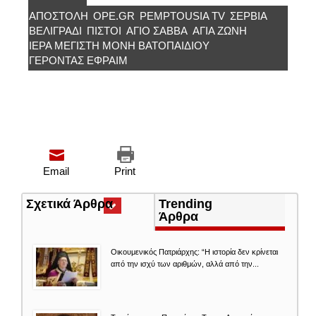
ΑΠΟΣΤΟΛΉ
OPE.GR
PEMPTOUSIA TV
ΣΕΡΒΊΑ
ΒΕΛΙΓΡΑΔΙ
ΠΙΣΤΟΊ
ΆΓΙΟ ΣΆΒΒΑ
ΑΓΙΑ ΖΩΝΗ
ΙΕΡΑ ΜΕΓΙΣΤΗ ΜΟΝΗ ΒΑΤΟΠΑΙΔΊΟΥ
ΓΈΡΟΝΤΑΣ ΕΦΡΑΊΜ
Email
Print
Σχετικά Άρθρα
(ενεργή
Trending
καρτέλα)
Άρθρα
Οικουμενικός Πατριάρχης: “Η ιστορία δεν κρίνεται
από την ισχύ των αριθμών, αλλά από την...