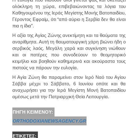
ολόκληρη τη χώρα, επιβεβαιώνοντας τα λόγια του
Καθηγουμένου της Ιεράς Μεγίστης Μονής Βατοπαιδίου,
Γέροντος Εφραίμ, ότι “από αύριο η Σερβία δεν θα είναι
πια η ίδια”.
Η αξία της Αγίας Ζώνης ανεκτίμητη και τα θαύματα της
αναρίθμητα. Αυτή τη θαυματουργική χάρη βιώνει ήδη ο
σερβικός λαός. Μεγάλη χαρά και συγκίνηση νιώθουν
και οι πατέρες που συνοδεύουν το θεομητορικό
κειμήλιο και βοηθούν καθημερινά και ακούραστα τους
πιστούς να πάρουν την ευλογία.
Η Αγία Ζώνη θα παραμείνει στον Ιερό Ναό του Αγίου
Σάββα μέχρι το Σάββατο, 6 Ιουνίου οπότε και θα
αναχωρήσει για την Ιερά Μεγίστη Μονή Βατοπαιδίου
αμέσως μετά την Πατριαρχική Θεία Λειτουργία.
ΠΗΓΉ ΚΕΙΜΈΝΟΥ:
ORTHODOXIANEWSAGENCY.GR
ΕΤΙΚΈΤΕΣ: