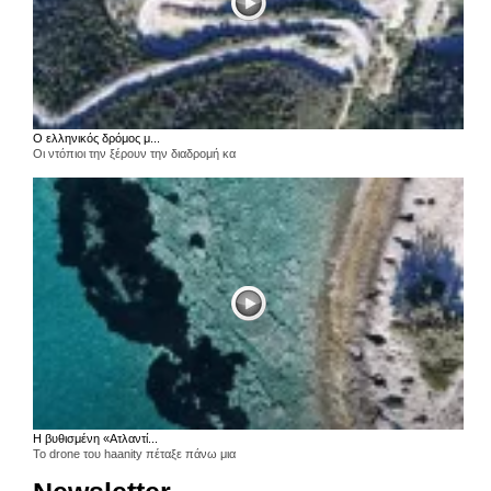
Ο ελληνικός δρόμος μ...
Οι ντόπιοι την ξέρουν την διαδρομή κα
Η βυθισμένη «Ατλαντί...
Το drone του haanity πέταξε πάνω μια