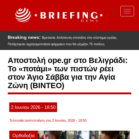
Παράκαμψη
προς
Toggl
το
navig
κυρίως
περιεχόμενο
Breaking news:
Βρετανία: Απίστευτη σπατάλη στο σύστημα υγείας.
Πετάχτηκαν αχρησιμοποίητα φάρμακα που θα γέμιζαν 75 πισίνες
Αποστολή ope.gr στο Βελιγράδι:
Το «ποτάμι» των πιστών ρέει
στον Άγιο Σάββα για την Αγία
Ζώνη (ΒΙΝΤΕΟ)
2
Ιουνίου
2026
- 18:50
Τελευταία τροποποίηση στις 2 Ιουνίου, 2026 - 18:50
Ορθοδοξία