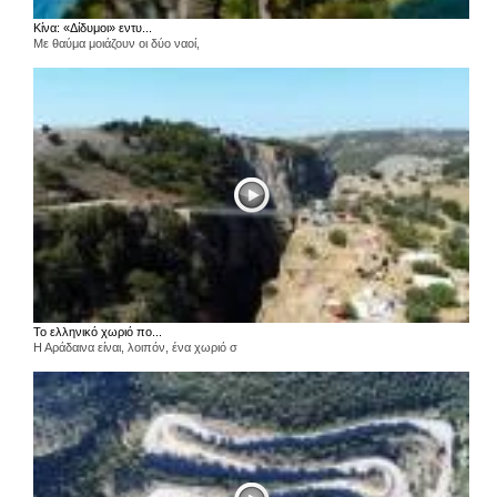
Κίνα: «Δίδυμοι» εντυ...
Με θαύμα μοιάζουν οι δύο ναοί,
Το ελληνικό χωριό πο...
Η Αράδαινα είναι, λοιπόν, ένα χωριό σ