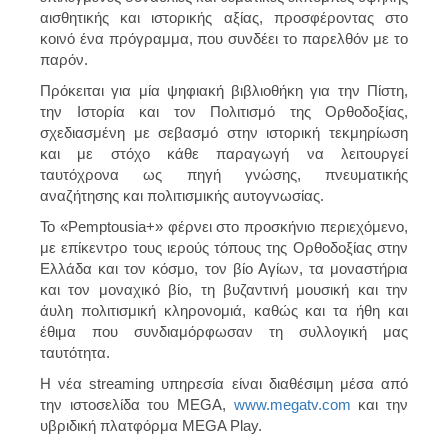
αισθητικής και ιστορικής αξίας, προσφέροντας στο
κοινό ένα πρόγραμμα, που συνδέει το παρελθόν με το
παρόν.
Πρόκειται για μία ψηφιακή βιβλιοθήκη για την Πίστη,
την Ιστορία και τον Πολιτισμό της Ορθοδοξίας,
σχεδιασμένη με σεβασμό στην ιστορική τεκμηρίωση
και με στόχο κάθε παραγωγή να λειτουργεί
ταυτόχρονα ως πηγή γνώσης, πνευματικής
αναζήτησης και πολιτισμικής αυτογνωσίας.
Το «Pemptousia+» φέρνει στο προσκήνιο περιεχόμενο,
με επίκεντρο τους ιερούς τόπους της Ορθοδοξίας στην
Ελλάδα και τον κόσμο, τον βίο Αγίων, τα μοναστήρια
και τον μοναχικό βίο, τη βυζαντινή μουσική και την
άυλη πολιτισμική κληρονομιά, καθώς και τα ήθη και
έθιμα που συνδιαμόρφωσαν τη συλλογική μας
ταυτότητα.
Η νέα streaming υπηρεσία είναι διαθέσιμη μέσα από
την ιστοσελίδα του MEGA,
www.megatv.com
και την
υβριδική πλατφόρμα MEGA Play.