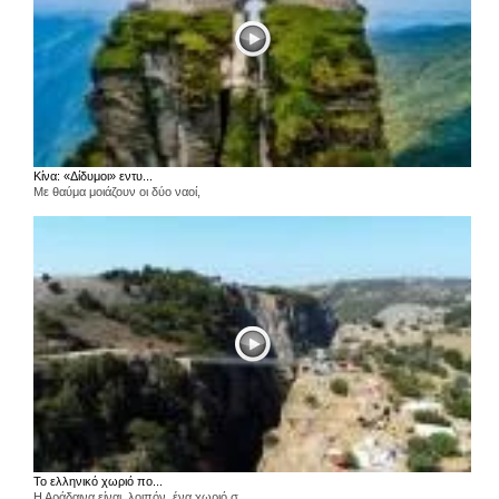
Κίνα: «Δίδυμοι» εντυ...
Με θαύμα μοιάζουν οι δύο ναοί,
Το ελληνικό χωριό πο...
Η Αράδαινα είναι, λοιπόν, ένα χωριό σ