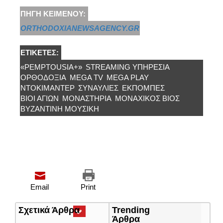
ΠΗΓΉ ΚΕΙΜΈΝΟΥ:
ORTHODOXIANEWSAGENCY.GR
ΕΤΙΚΈΤΕΣ:
«PEMPTOUSIA+»
STREAMING ΥΠΗΡΕΣΊΑ
ΟΡΘΟΔΟΞΙΑ
MEGA TV
MEGA PLAY
ΝΤΟΚΙΜΑΝΤΈΡ
ΣΥΝΑΥΛΊΕΣ
ΕΚΠΟΜΠΕΣ
ΒΙΟΙ ΑΓΙΩΝ
ΜΟΝΑΣΤΉΡΙΑ
ΜΟΝΑΧΙΚΌΣ ΒΊΟΣ
ΒΥΖΑΝΤΙΝΗ ΜΟΥΣΙΚΉ
Email
Print
Σχετικά Άρθρα
(ενεργή
Trending
καρτέλα)
Άρθρα