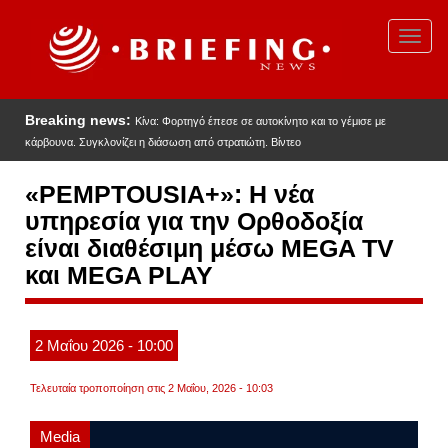
Παράκαμψη
προς
Toggl
το
navig
κυρίως
περιεχόμενο
Breaking news:
Κίνα: Φορτηγό έπεσε σε αυτοκίνητο και το γέμισε με
κάρβουνα. Συγκλονίζει η διάσωση από στρατιώτη. Βίντεο
«PEMPTOUSIA+»: Η νέα
υπηρεσία για την Ορθοδοξία
είναι διαθέσιμη μέσω MEGA TV
και MEGA PLAY
2
Μαΐου
2026
- 10:00
Τελευταία τροποποίηση στις 2 Μαΐου, 2026 - 10:03
Media