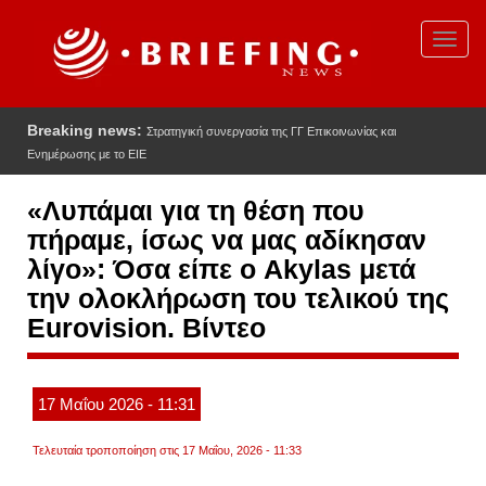
Παράκαμψη
προς
Toggl
το
navig
κυρίως
περιεχόμενο
Breaking news:
Στρατηγική συνεργασία της ΓΓ Επικοινωνίας και
Ενημέρωσης με το ΕΙΕ
«Λυπάμαι για τη θέση που
πήραμε, ίσως να μας αδίκησαν
λίγο»: Όσα είπε ο Akylas μετά
την ολοκλήρωση του τελικού της
Eurovision. Βίντεο
17
Μαΐου
2026
- 11:31
Τελευταία τροποποίηση στις 17 Μαΐου, 2026 - 11:33