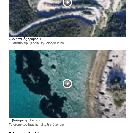
Ο ελληνικός δρόμος μ...
Οι ντόπιοι την ξέρουν την διαδρομή κα
Η βυθισμένη «Ατλαντί...
Το drone του haanity πέταξε πάνω μια