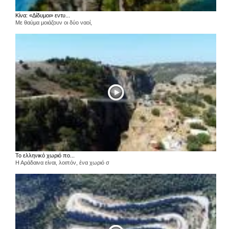
Κίνα: «Δίδυμοι» εντυ...
Με θαύμα μοιάζουν οι δύο ναοί,
Το ελληνικό χωριό πο...
Η Αράδαινα είναι, λοιπόν, ένα χωριό σ