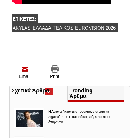
ΕΤΙΚΈΤΕΣ:
AKYLAS
ΕΛΛΆΔΑ
ΤΕΛΙΚΟΣ
EUROVISION 2026
Email
Print
Σχετικά Άρθρα
(ενεργή
Trending
καρτέλα)
Άρθρα
Η Αριάνα Γκράντε απομακρύνεται από τη
δημοσιότητα. Τι αποφάσεις πήρε και ποιοι
άνθρωποι...