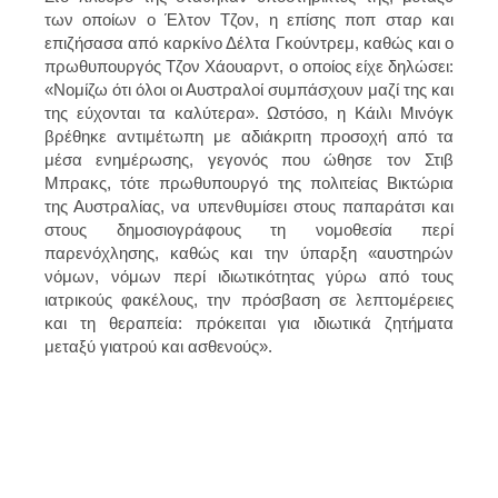
των οποίων ο Έλτον Τζον, η επίσης ποπ σταρ και
επιζήσασα από καρκίνο Δέλτα Γκούντρεμ, καθώς και ο
πρωθυπουργός Τζον Χάουαρντ, ο οποίος είχε δηλώσει:
«Νομίζω ότι όλοι οι Αυστραλοί συμπάσχουν μαζί της και
της εύχονται τα καλύτερα». Ωστόσο, η Κάιλι Μινόγκ
βρέθηκε αντιμέτωπη με αδιάκριτη προσοχή από τα
μέσα ενημέρωσης, γεγονός που ώθησε τον Στιβ
Μπρακς, τότε πρωθυπουργό της πολιτείας Βικτώρια
της Αυστραλίας, να υπενθυμίσει στους παπαράτσι και
στους δημοσιογράφους τη νομοθεσία περί
παρενόχλησης, καθώς και την ύπαρξη «αυστηρών
νόμων, νόμων περί ιδιωτικότητας γύρω από τους
ιατρικούς φακέλους, την πρόσβαση σε λεπτομέρειες
και τη θεραπεία: πρόκειται για ιδιωτικά ζητήματα
μεταξύ γιατρού και ασθενούς».