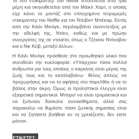
Το νέο ντοκιμαντέρ του Netflix αποτελείται από τρία
μέρη και σκηνοθετείται από τον Μάικλ Χαρτ, ο οποίος
είχε κάνει το μοντάζ στο επιτυχημένο τετραμερές
ντοκιμαντέρ του Netflix για τον Ντέιβιντ Μπέκαμ. Εκτός
από την Κάιλι Μινόγκ, περιλαμβάνει συνεντεύξεις με
την αδελφή της, Ντάνι, καθώς και με πρώην
συνεργάτες της σε ντουέτα, όπως ο Τζέισον Ντόνοβαν
και ο Νικ Κέιβ, μεταξύ άλλων.
Η Κάιλι Μινόγκ πρόσθεσε στο προωθητικό υλικό που
συνοδεύει την κυκλοφορία: «Υπάρχουν τόσοι πολλοί
άνθρωποι για τους οποίους ο καρκίνος είναι μέρος της
ζωής τους και το καταλαβαίνω· θέλεις απλώς να
προχωρήσεις και να το αφήσεις στο παρελθόν ή να το
βάλεις στην άκρη. Όμως οι προληπτικοί έλεγχοι είναι
εξαιρετικά σημαντικοί. Μπορεί να είναι τρομακτικοί και
να ξυπνούν δύσκολα συναισθήματα, αλλά σας
παρακαλώ να θυμάστε πόσο ζωτικής σημασίας είναι
και να ζητήσετε βοήθεια αν τη χρειάζεστε, δεν είστε
μόνοι».
ΕΤΙΚΈΤΕΣ: