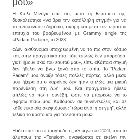
μου»
Η Κάιλι Μινόγκ είπε ότι, μετά τη θεραπεία της,
δυσκολεύτηκε «να βρει την κατάλληλη στιγμή» για να
το ανακοινώσει δημόσια, ακόμη και μετά την τεράστια
επιτυχία του βραβευμένου με Grammy single της
«Padam Padam», το 2023.
«Δεν αισθάνομαι υποχρεωμένη να το πω στον κόσμο
και, στην πραγματικότητα, τότε απλώς δεν μπορούσα,
γιατί ήμουν σκιά του εαυτού μου», είπε. «Κάποια στιγμή
δεν ήθελα να βγω ξανά από το σπίτι. Το “Padam
Padam” μου άνοιξε τόσες πολλές πόρτες, αλλά μέσα
μου ήξερα ότι ο καρκίνος δεν ήταν απλώς μια μικρή
παρένθεση στη ζωή μου. Και πραγματικά ήθελα
απλώς να πω τι συνέβη, ώστε να μπορέσω να το
αφήσω πίσω μου. Καθόμουν σε συνεντεύξεις και σε
κάθε ευκαιρία σκεφτόμουν: “τώρα είναι η στιγμή”, αλλά
τελικά το κρατούσα για τον εαυτό μου».
Η ίδια είπε ότι το τραγούδι της «Story» του 2023, από το
άλμπουμ της «Tension», αναφέρεται σε εκείνη την