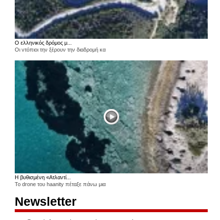
Ο ελληνικός δρόμος μ...
Οι ντόπιοι την ξέρουν την διαδρομή κα
Η βυθισμένη «Ατλαντί...
Το drone του haanity πέταξε πάνω μια
Newsletter