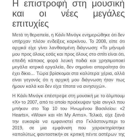
Η επιστροφή στη μουσική
και οι νέες μεγάλες
επιτυχίες
Μετά τη θεραπεία, η Κάιλι Μινόγκ ενημερώθηκε ότι δεν
υπήρχαν πλέον ενδείξεις καρκίνου. Το 2008, είπε ότι
αρχικά είχε γίνει λανθασμένη διάγνωση: «Το μήνυμά
μου προς όλους εσάς και προς όλους στο σπίτι είναι ότι,
επειδή κάποιος φορά λευκή ποδιά και χρησιμοποιεί
μεγάλα ιατρικά εργαλεία, δεν σημαίνει απαραίτητα ότι
έχει δίκιο… Τώρα βρίσκομαι στα καλύτερα χέρια, αλλά
είναι γεγονός ότι η αρχική μου διάγνωση ήταν πως
ήμουν καλά και δεν είχα τίποτα να ανησυχώ».
Η Κάιλι Μινόγκ επέστρεψε στη μουσική με το άλμπουμ
«X» το 2007, από το οποίο προέκυψαν τρία σινγκλ που
μπήκαν στο Top 10 του Ηνωμένου Βασιλείου: «2
Hearts», «Wow» και «In My Arms». Τελικά, είχε ξανά
την ευκαιρία να εμφανιστεί στο Γκλάστονμπερι το
2019, σε μια εμφάνιση που χαρακτηρίστηκε
«απολύτως φανταστική» σε κριτική πέντε αστέρων της