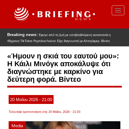
Παράκαμψη
προς
Toggl
το
navig
κυρίως
περιεχόμενο
Breaking news:
Εφυγε από τη ζωή με υποβοηθούμενη αυτοκτονία η
49χρονη TikToker Ρεμπέκα Λούνα: Είχε διαγνωστεί με Αλτσχάιμερ. Βίντεο
«Ήμουν η σκιά του εαυτού μου»:
Η Κάιλι Μινόγκ αποκάλυψε ότι
διαγνώστηκε με καρκίνο για
δεύτερη φορά. Βίντεο
20
Μαΐου
2026
- 21:00
Τελευταία τροποποίηση στις 20 Μαΐου, 2026 - 21:03
Media