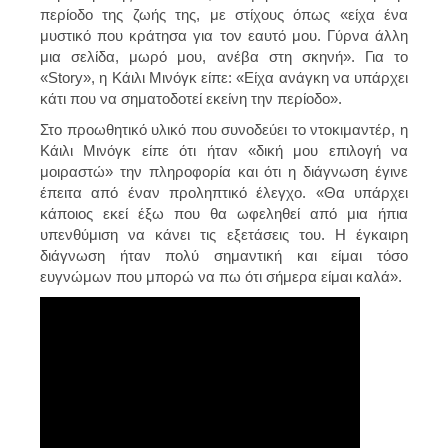
περίοδο της ζωής της, με στίχους όπως «είχα ένα
μυστικό που κράτησα για τον εαυτό μου. Γύρνα άλλη
μια σελίδα, μωρό μου, ανέβα στη σκηνή». Για το
«Story», η Κάιλι Μινόγκ είπε: «Είχα ανάγκη να υπάρχει
κάτι που να σηματοδοτεί εκείνη την περίοδο».
Στο προωθητικό υλικό που συνοδεύει το ντοκιμαντέρ, η
Κάιλι Μινόγκ είπε ότι ήταν «δική μου επιλογή να
μοιραστώ» την πληροφορία και ότι η διάγνωση έγινε
έπειτα από έναν προληπτικό έλεγχο. «Θα υπάρχει
κάποιος εκεί έξω που θα ωφεληθεί από μια ήπια
υπενθύμιση να κάνει τις εξετάσεις του. Η έγκαιρη
διάγνωση ήταν πολύ σημαντική και είμαι τόσο
ευγνώμων που μπορώ να πω ότι σήμερα είμαι καλά».