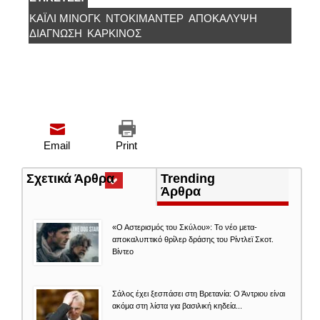
ΚΆΙΛΙ ΜΙΝΌΓΚ
ΝΤΟΚΙΜΑΝΤΈΡ
ΑΠΟΚΆΛΥΨΗ
ΔΙΑΓΝΩΣΗ
ΚΑΡΚΊΝΟΣ
Email
Print
Σχετικά Άρθρα
(ενεργή
Trending
καρτέλα)
Άρθρα
«Ο Αστερισμός του Σκύλου»: Το νέο μετα-
αποκαλυπτικό θρίλερ δράσης του Ρίντλεϊ Σκοτ.
Βίντεο
Σάλος έχει ξεσπάσει στη Βρετανία: Ο Άντριου είναι
ακόμα στη λίστα για βασιλική κηδεία...