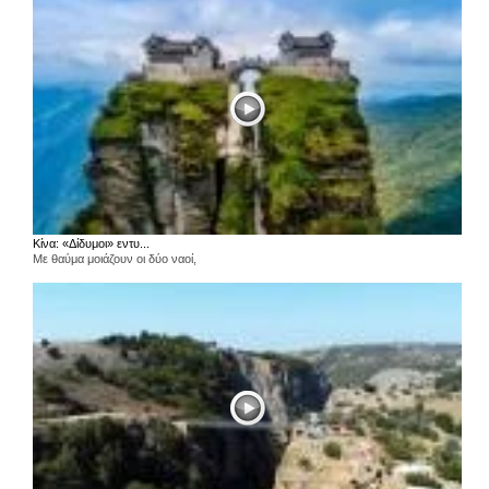
Κίνα: «Δίδυμοι» εντυ...
Με θαύμα μοιάζουν οι δύο ναοί,