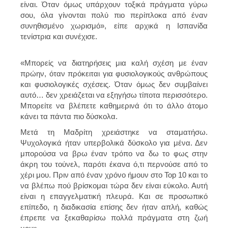
είναι. Όταν όμως υπάρχουν τοξικά πράγματα γύρω
σου, όλα γίνονται πολύ πιο περίπλοκα από έναν
συνηθισμένο χωρισμό», είπε αρχικά η Ισπανίδα
τενίστρια και συνέχισε.
«Μπορείς να διατηρήσεις μια καλή σχέση με έναν
πρώην, όταν πρόκειται για φυσιολογικούς ανθρώπους
και φυσιολογικές σχέσεις. Όταν όμως δεν συμβαίνει
αυτό… δεν χρειάζεται να εξηγήσω τίποτα περισσότερο.
Μπορείτε να βλέπετε καθημερινά ότι το άλλο άτομο
κάνει τα πάντα πιο δύσκολα.
Μετά τη Μαδρίτη χρειάστηκε να σταματήσω.
Ψυχολογικά ήταν υπερβολικά δύσκολο για μένα. Δεν
μπορούσα να βρω έναν τρόπο να δω το φως στην
άκρη του τούνελ, παρότι έκανα ό,τι περνούσε από το
χέρι μου. Πριν από έναν χρόνο ήμουν στο Top 10 και το
να βλέπω πού βρίσκομαι τώρα δεν είναι εύκολο. Αυτή
είναι η επαγγελματική πλευρά. Και σε προσωπικό
επίπεδο, η διαδικασία επίσης δεν ήταν απλή, καθώς
έπρεπε να ξεκαθαρίσω πολλά πράγματα στη ζωή