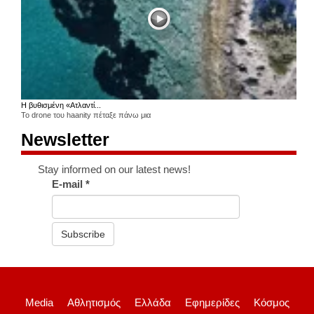
Η βυθισμένη «Ατλαντί...
Το drone του haanity πέταξε πάνω μια
Newsletter
Stay informed on our latest news!
E-mail
*
Subscribe
Media
Αθλητισμός
Ελλάδα
Εφημερίδες
Κόσμος