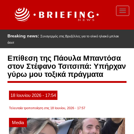
Παράκαμψη
προς
Toggl
το
navig
κυρίως
περιεχόμενο
Breaking news:
Συναγερμός στις Βρυξέλλες για το ολικό ηλιακό μπλακ
άουτ
Επίθεση της Πάουλα Μπαντόσα
στον Στέφανο Τσιτσιπά: Υπήρχαν
γύρω μου τοξικά πράγματα
18
Ιουνίου
2026
- 17:54
Τελευταία τροποποίηση στις 18 Ιουνίου, 2026 - 17:57
Media