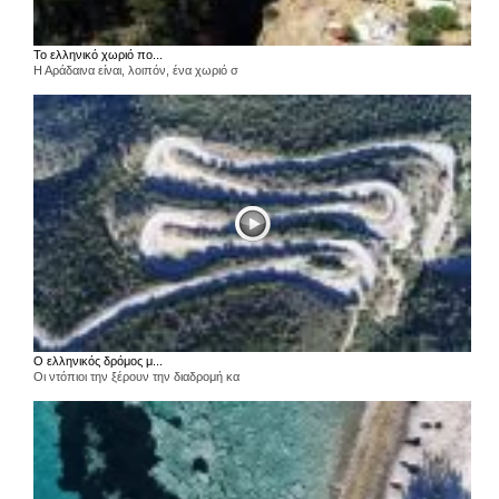
Το ελληνικό χωριό πο...
Η Αράδαινα είναι, λοιπόν, ένα χωριό σ
Ο ελληνικός δρόμος μ...
Οι ντόπιοι την ξέρουν την διαδρομή κα