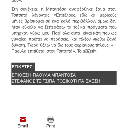
μου».
Στη συνέχεια, η Μπαντόσα αναφέρθηκε ξανά στον
Τσιτσιπά, λέγοντας: «Επιτέλους, εδώ και μερικούς
μήνες βρίσκομαι σε ένα καλό περιβάλλον, όμως δεν
ήταν εύκολο να ξεπεράσω τα τοξικά πράγματα που
υπήρχαν γύρω μου. Παρ’ όλα αυτά, είναι κάτι που ως
γυναίκα πρέπει να περάσεις, και πλέον νιώθω ξανά
δυνατή. Τώρα θέλω να δω τους αυριανούς τίτλους: «Η
Πάουλα επιτίθεται στον Τσιτσιπά». Το αξίζει!».
ΕΤΙΚΈΤΕΣ:
ΕΠΊΘΕΣΗ
ΠΆΟΥΛΑ ΜΠΑΝΤΌΣΑ
ΣΤΈΦΑΝΟΣ ΤΣΙΤΣΙΠΆ
ΤΟΞΙΚΌΤΗΤΑ
ΣΧΈΣΗ
Email
Print