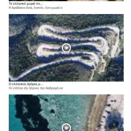
Το ελληνικό χωριό πο...
Η Αράδαινα είναι, λοιπόν, ένα χωριό σ
Ο ελληνικός δρόμος μ...
Οι ντόπιοι την ξέρουν την διαδρομή κα