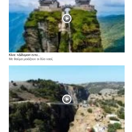
Κίνα: «Δίδυμοι» εντυ...
Με θαύμα μοιάζουν οι δύο ναοί,