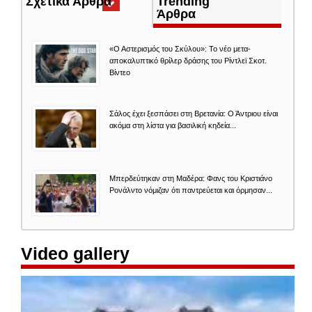
Σχετικά Άρθρα
(ενεργή
Trending
καρτέλα)
Άρθρα
«Ο Αστερισμός του Σκύλου»: Το νέο μετα-
αποκαλυπτικό θρίλερ δράσης του Ρίντλεϊ Σκοτ.
Βίντεο
Σάλος έχει ξεσπάσει στη Βρετανία: Ο Άντριου είναι
ακόμα στη λίστα για βασιλική κηδεία...
Μπερδεύτηκαν στη Μαδέρα: Φανς του Κριστιάνο
Ρονάλντο νόμιζαν ότι παντρεύεται και όρμησαν...
Video gallery