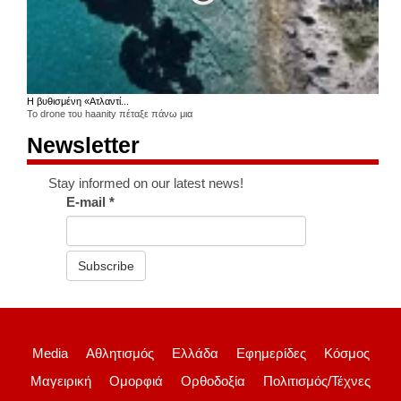
Η βυθισμένη «Ατλαντί...
Το drone του haanity πέταξε πάνω μια
Newsletter
Stay informed on our latest news!
E-mail
*
Subscribe
Media
Αθλητισμός
Ελλάδα
Εφημερίδες
Κόσμος
Μαγειρική
Ομορφιά
Ορθοδοξία
Πολιτισμός/Τέχνες