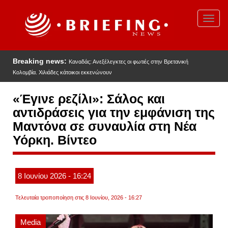
Παράκαμψη
προς
Toggl
το
navig
κυρίως
περιεχόμενο
Breaking news:
Καναδάς: Ανεξέλεγκτες οι φωτιές στην Βρετανική
Κολομβία. Χιλιάδες κάτοικοι εκκενώνουν
«Έγινε ρεζίλι»: Σάλος και
αντιδράσεις για την εμφάνιση της
Μαντόνα σε συναυλία στη Νέα
Υόρκη. Βίντεο
8
Ιουνίου
2026
- 16:24
Τελευταία τροποποίηση στις 8 Ιουνίου, 2026 - 16:27
Media