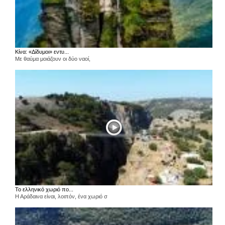
Κίνα: «Δίδυμοι» εντυ...
Με θαύμα μοιάζουν οι δύο ναοί,
Το ελληνικό χωριό πο...
Η Αράδαινα είναι, λοιπόν, ένα χωριό σ