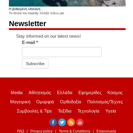
Η βυθισμένη «Ατλαντί...
Το drone του haanity πέταξε πάνω μια
Newsletter
Stay informed on our latest news!
E-mail
*
Subscribe
Media
Αθλητισμός
Ελλάδα
Εφημερίδες
Κόσμος
Μαγειρική
Ομορφιά
Ορθοδοξία
Πολιτισμός/Τέχνες
Συμβουλές & Tips
Ταξίδια
Τεχνολογία
Υγεία
FAQ
Privacy policy
Terms & Conditions
Επικοινωνία