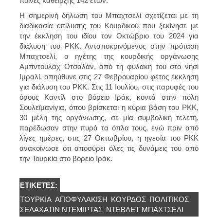
ποινές κάθειρξης 142 ετών.
Η σημερινή δήλωση του Μπαχτσελί σχετίζεται με τη
διαδικασία επίλυσης του Κουρδικού που ξεκίνησε με
την έκκληση του ιδίου τον Οκτώβριο του 2024 για
διάλυση του ΡΚΚ. Ανταποκρινόμενος στην πρόταση
Μπαχτσελί, ο ηγέτης της κουρδικής οργάνωσης
Αμπντουλάχ Οτσαλάν, από τη φυλακή του στο νησί
Ιμραλί, απηύθυνε στις 27 Φεβρουαρίου φέτος έκκληση
για διάλυση του ΡΚΚ. Στις 11 Ιουλίου, στις παρυφές του
όρους Καντίλ στο βόρειο Ιράκ, κοντά στην πόλη
Σουλεϊμανίγια, όπου βρίσκεται η κύρια βάση του ΡΚΚ,
30 μέλη της οργάνωσης, σε μία συμβολική τελετή,
παρέδωσαν στην πυρά τα όπλα τους, ενώ πριν από
λίγες ημέρες, στις 27 Οκτωβρίου, η ηγεσία του PKK
ανακοίνωσε ότι αποσύρει όλες τις δυνάμεις του από
την Τουρκία στο βόρειο Ιράκ.
ΕΤΙΚΈΤΕΣ:
ΤΟΥΡΚΊΑ
ΑΠΟΦΥΛΆΚΙΣΗ
ΚΟΥΡΔΟΣ
ΠΟΛΙΤΙΚΌΣ
ΣΕΛΑΧΑΤΊΝ ΝΤΕΜΙΡΤΆΣ
ΝΤΕΒΛΈΤ ΜΠΑΧΤΣΕΛΊ