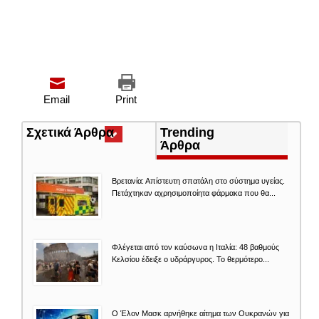
Email
Print
Σχετικά Άρθρα
(ενεργή
Trending
καρτέλα)
Άρθρα
Βρετανία: Απίστευτη σπατάλη στο σύστημα υγείας.
Πετάχτηκαν αχρησιμοποίητα φάρμακα που θα...
Φλέγεται από τον καύσωνα η Ιταλία: 48 βαθμούς
Κελσίου έδειξε ο υδράργυρος. Το θερμότερο...
O Έλον Mασκ αρνήθηκε αίτημα των Ουκρανών για