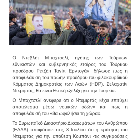
Ο Ντεβλέτ Μπαχτσελί, ηγέτης των Τούρκων
εθνικιστών και κυβερνητικός εταίρος του Τούρκου
προέδρου Ρετζέπ Ταγίπ Ερντογάν, δήλωσε πως η
αποφυλάκιση του πρώην προέδρου του φιλοκουρδικού
Κόμματος Δημοκρατίας των Λαών (HDP), Σελαχατίν
Ντεμιρτάς, θα είναι θετική εξέλιξη για την Τουρκία.
Ο Μπαχτσελί ανέφερε ότι ο Ντεμιρτάς «έχει επιτύχει
αποτέλεσμα μέσω νομικών οδών» και πως η
αποφυλάκισή του «θα ωφελήσει τη χώρα».
Το Ευρωπαϊκό Δικαστήριο Δικαιωμάτων του Ανθρώπου
(ΕΔΔΑ) αποφάσισε στις 8 Ιουλίου ότι η κράτηση του
Ντεμιρτάς για την υπόθεση Κομπάνι -τις συγκρούσεις