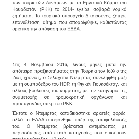
των τουρκικών δυνάμεων με το Εργατικό Κόμμα του
Κουρδιστάν (PKK) το 2014- εγείρει σοβαρά νομικά
ζητήματα. Το τουρκικό υπουργείο Δικαιοσύνης ζήτησε
επανεξέταση, αίτημα που απορρίφθηκε, καθιστώντας
οριστική την απόφαση του ΕΔΔΑ.
Στις 4 Νοεμβρίου 2016, λίγους μήνες μετά την
απόπειρα πραξικοπήματος στην Τουρκία τον Ιούλιο της
ίδιας χρονιάς, ο Σελαχατίν Ντεμιρτάς συνελήφθη μαζί
με τη συμπρόεδρο του HDP, τη Φιγκέν Γιουκσέκταγ, και
άλλους βουλευτές του κόμματος, με την κατηγορία της
συμμετοχής σε τρομοκρατική οργάνωση και
προπαγάνδας υπέρ του PKK.
Έκτοτε ο Ντεμιρτάς καταδικάστηκε αρκετές φορές,
αλλά το ΕΔΔΑ αποφάνθηκε υπέρ της αποφυλάκισής
του. Ο Ντεμιρτάς βρίσκεται αντιμέτωπος με
περισσότερες από εκατό κατηγορίες που επισύρουν