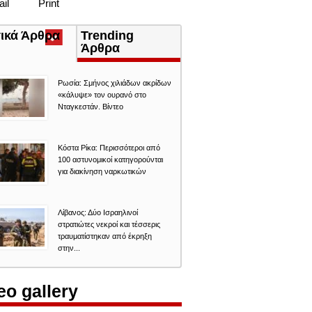
il
Print
τικά Άρθρα
(ενεργή
Trending
καρτέλα)
Άρθρα
Ρωσία: Σμήνος χιλιάδων ακρίδων
«κάλυψε» τον ουρανό στο
Νταγκεστάν. Βίντεο
Κόστα Ρίκα: Περισσότεροι από
100 αστυνομικοί κατηγορούνται
για διακίνηση ναρκωτικών
Λίβανος: Δύο Ισραηλινοί
στρατιώτες νεκροί και τέσσερις
τραυματίστηκαν από έκρηξη
στην...
eo gallery