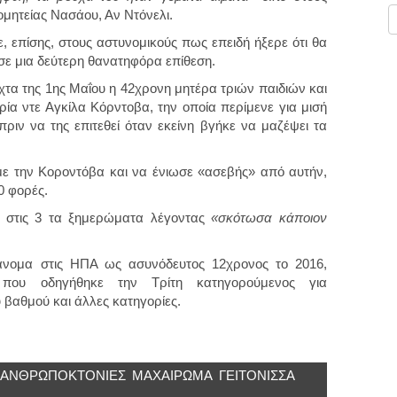
ομητείας Νασάου, Αν Ντόνελι.
ε, επίσης, στους αστυνομικούς πως επειδή ήξερε ότι θα
ασε μια δεύτερη θανατηφόρα επίθεση.
υχτα της 1ης Μαΐου η 42χρονη μητέρα τριών παιδιών και
α ντε Αγκίλα Κόρντοβα, την οποία περίμενε για μισή
ιν να της επιτεθεί όταν εκείνη βγήκε να μαζέψει τα
ε την Κοροντόβα και να ένιωσε «ασεβής» από αυτήν,
0 φορές.
α στις 3 τα ξημερώματα λέγοντας
«σκότωσα κάποιον
ράνομα στις ΗΠΑ ως ασυνόδευτος 12χρονος το 2016,
που οδηγήθηκε την Τρίτη κατηγορούμενος για
βαθμού και άλλες κατηγορίες.
ΑΝΘΡΩΠΟΚΤΟΝΙΕΣ
ΜΑΧΑΙΡΩΜΑ
ΓΕΙΤΌΝΙΣΣΑ