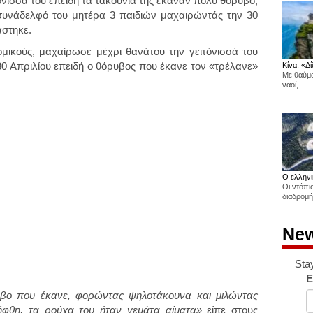
νισσά του επειδή τα τακούνια της έκαναν πολύ θόρυβο,
συνάδελφό του μητέρα 3 παιδιών μαχαιρώντάς την 30
άστηκε.
μικούς, μαχαίρωσε μέχρι θανάτου την γειτόνισσά του
30 Απριλίου
επειδή ο θόρυβος που έκανε τον «τρέλανε»
Κίνα: «Δί
Με θαύμα
ναοί,
Ο ελληνι
Οι ντόπι
διαδρομή
New
Sta
E
υβο που έκανε, φορώντας ψηλοτάκουνα και μιλώντας
φθη, τα ρούχα του ήταν γεμάτα αίματα»
είπε στους