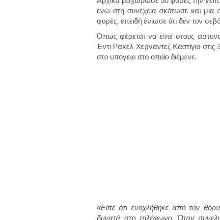
Αρχικά μαχαίρωσε 50 φορές την γειτό
ενώ στη συνέχεια σκότωσε και μια 
φορές, επειδή ένιωσε ότι δεν τον σεβ
Όπως φέρεται να είπε στους αστυνο
Έντι Ρακέλ Χερνάντεζ Καστίγιο στις 
στο υπόγειο στο οποίο διέμενε.
«Είπε ότι ενοχλήθηκε από τον θόρ
δυνατά στο τηλέφωνο. Όταν συνελή