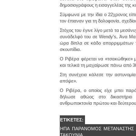
δημοσιογράφους η εισαγγελέας της κ
Σύμφωνα με την ίδια ο 22χρονος
είπ
τον έπιαναν για τη δολοφονία, σχεδί
Στόχος του έγινε λίγο μετά τα μεσάν
συνάδελφό του σε Wendy’s,
Άνα Μαρί
ώρα δίπλα σε κάδο απορριμμάτων πρ
σκουπίδια.
Ο Ριβέρα φέρεται να «τσακώθηκε» μ
και τελικά τη μαχαίρωσε πάνω από 3
Στη συνέχεια κάλεσε την αστυνομί
απόψε».
Ο Ριβέρα, ο οποίος είχε μπει πα
δήλωσε αθώος στο δικαστήριο 
ανθρωποκτονία πρώτου και δεύτερου 
ΕΤΙΚΈΤΕΣ:
ΗΠΑ
ΠΑΡΑΝΟΜΟΣ
ΜΕΤΑΝΆΣΤΗΣ
ΤΑΚΟΎΝΙΑ