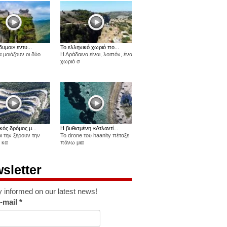
δυμοι» εντυ...
Το ελληνικό χωριό πο...
 μοιάζουν οι δύο
Η Αράδαινα είναι, λοιπόν, ένα
χωριό σ
κός δρόμος μ...
Η βυθισμένη «Ατλαντί...
οι την ξέρουν την
Το drone του haanity πέταξε
 κα
πάνω μια
sletter
y informed on our latest news!
-mail
*