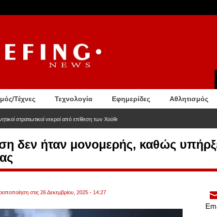
σμός/Τέχνες
Τεχνολογία
Εφημερίδες
Αθλητισμός
ητικοί στρατιωτικοί νεκροί από επίθεση των Χούθι
ση δεν ήταν μονομερής, καθώς υπήρξ
ίας
τροποποίηση στις 26 Δεκεμβρίου, 2025 - 14:27
Ema