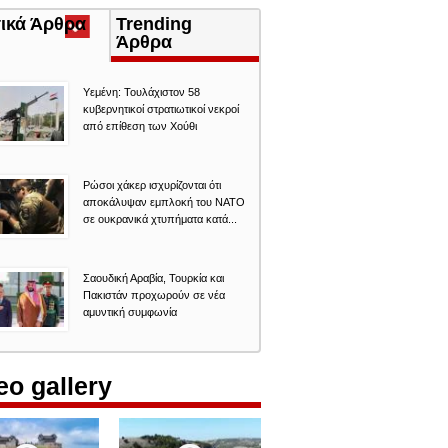
τικά Άρθρα
(ενεργή
Trending
καρτέλα)
Άρθρα
Υεμένη: Τουλάχιστον 58
κυβερνητικοί στρατιωτικοί νεκροί
από επίθεση των Χούθι
Ρώσοι χάκερ ισχυρίζονται ότι
αποκάλυψαν εμπλοκή του ΝΑΤΟ
σε ουκρανικά χτυπήματα κατά...
Σαουδική Αραβία, Τουρκία και
Πακιστάν προχωρούν σε νέα
αμυντική συμφωνία
eo gallery