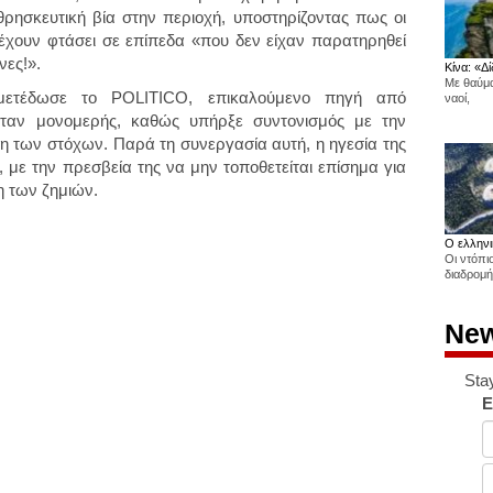
ρησκευτική βία στην περιοχή, υποστηρίζοντας πως οι
έχουν φτάσει σε επίπεδα «που δεν είχαν παρατηρηθεί
νες!».
Κίνα: «Δί
Με θαύμα
ετέδωσε το POLITICO, επικαλούμενο πηγή από
ναοί,
ήταν μονομερής, καθώς υπήρξε συντονισμός με την
ξη των στόχων. Παρά τη συνεργασία αυτή, η ηγεσία της
, με την πρεσβεία της να μην τοποθετείται επίσημα για
η των ζημιών.
Ο ελληνι
Οι ντόπι
διαδρομή
New
Sta
E