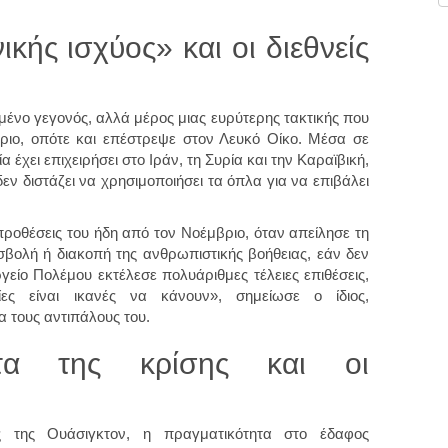
κής ισχύος» και οι διεθνείς
μένο γεγονός, αλλά μέρος μιας ευρύτερης τακτικής που
ριο, οπότε και επέστρεψε στον Λευκό Οίκο. Μέσα σε
 έχει επιχειρήσει στο Ιράν, τη Συρία και την Καραϊβική,
εν διστάζει να χρησιμοποιήσει τα όπλα για να επιβάλει
προθέσεις του ήδη από τον Νοέμβριο, όταν απείλησε τη
ισβολή ή διακοπή της ανθρωπιστικής βοήθειας, εάν δεν
γείο Πολέμου εκτέλεσε πολυάριθμες τέλειες επιθέσεις,
ες είναι ικανές να κάνουν», σημείωσε ο ίδιος,
 τους αντιπάλους του.
τα της κρίσης και οι
ς της Ουάσιγκτον, η πραγματικότητα στο έδαφος