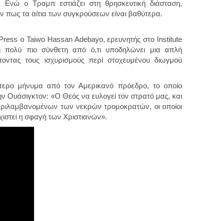
. Ενώ ο Τραμπ εστιάζει στη θρησκευτική διάσταση,
ν πως τα αίτια των συγκρούσεων είναι βαθύτερα.
ress ο Taiwo Hassan Adebayo, ερευνητής στο Institute
ναι πολύ πιο σύνθετη από ό,τι υποδηλώνει μια απλή
τοντας τους ισχυρισμούς περί στοχευμένου διωγμού
ίτερο μήνυμα από τον Αμερικανό πρόεδρο, το οποίο
ν Ουάσιγκτον: «Ο Θεός να ευλογεί τον στρατό μας, και
εριλαμβανομένων των νεκρών τρομοκρατών, οι οποίοι
εχιστεί η σφαγή των Χριστιανών».