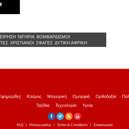
ΧΕΙΡΗΣΗ
ΝΙΓΗΡΊΑ
ΒΟΜΒΑΡΔΙΣΜΟΊ
ΣΤΈΣ
ΧΡΙΣΤΙΑΝΟΊ
ΣΦΑΓΈΣ
ΔΥΤΙΚΉ ΑΦΡΙΚΉ
Εφημερίδες
Κόσμος
Μαγειρική
Ομορφιά
Ορθοδοξία
Πολ
Ταξίδια
Τεχνολογία
Υγεία
FAQ
Privacy policy
Terms & Conditions
Επικοινωνία