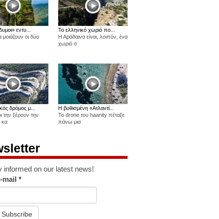
δυμοι» εντυ...
Το ελληνικό χωριό πο...
 μοιάζουν οι δύο
Η Αράδαινα είναι, λοιπόν, ένα
χωριό σ
κός δρόμος μ...
Η βυθισμένη «Ατλαντί...
οι την ξέρουν την
Το drone του haanity πέταξε
 κα
πάνω μια
sletter
y informed on our latest news!
-mail
*
Subscribe