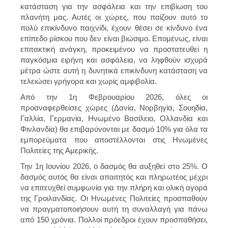
κατάσταση για την ασφάλεια και την επιβίωση του
πλανήτη μας. Αυτές οι χώρες, που παίζουν αυτό το
πολύ επικίνδυνο παιχνίδι, έχουν θέσει σε κίνδυνο ένα
επίπεδο ρίσκου που δεν είναι βιώσιμο. Επομένως, είναι
επιτακτική ανάγκη, προκειμένου να προστατευθεί η
παγκόσμια ειρήνη και ασφάλεια, να ληφθούν ισχυρά
μέτρα ώστε αυτή η δυνητικά επικίνδυνη κατάσταση να
τελειώσει γρήγορα και χωρίς αμφιβολία.
Από την 1η Φεβρουαρίου 2026, όλες οι
προαναφερθείσες χώρες (Δανία, Νορβηγία, Σουηδία,
Γαλλία, Γερμανία, Ηνωμένο Βασίλειο, Ολλανδία και
Φινλανδία) θα επιβαρύνονται με δασμό 10% για όλα τα
εμπορεύματα που αποστέλλονται στις Ηνωμένες
Πολιτείες της Αμερικής.
Την 1η Ιουνίου 2026, ο δασμός θα αυξηθεί στο 25%. Ο
δασμός αυτός θα είναι απαιτητός και πληρωτέος μέχρι
να επιτευχθεί συμφωνία για την πλήρη και ολική αγορά
της Γροιλανδίας. Οι Ηνωμένες Πολιτείες προσπαθούν
να πραγματοποιήσουν αυτή τη συναλλαγή για πάνω
από 150 χρόνια. Πολλοί πρόεδροι έχουν προσπαθήσει,