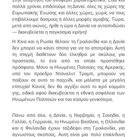
πολλά χρόνια, επιδοτούμε τη Δανία, όλες τις χώρες της
Ευρωπαϊκής Ένωσης και άλλες χώρες, χωρίς να τους
επιβάλλουμε δασμούς ή άλλες μορφές αμοιβής. Τώρα,
μετά από αιώνες, ήρθε η ώρα η Δανία να ανταποδώσει
— διακυβεύεται η παγκόσμια ειρήνη!
Η Κίνα και η Ρωσία θέλουν τη Γροιλανδία και η Δανία
δεν μπορεί να κάνει τίποτα για να το αποτρέψει. Αυτή
τη στιγμή διαθέτουν δύο έλκηθρα με σκύλους για
προστασία, το ένα από τα οποία προστέθηκε
πρόσφατα. Μόνο οι Ηνωμένες Πολιτείες της Αμερικής,
υπό τον πρόεδρο Ντόναλντ Τραμπ, μπορούν να
παίξουν σε αυτό το παιχνίδι, και μάλιστα με μεγάλη
επιτυχία! Κανείς δεν θα αγγίξει αυτό το ιερό κομμάτι
γης, ειδικά αφού διακυβεύεται η εθνική ασφάλεια των
Ηνωμένων Πολιτειών και του κόσμου γενικότερα.
Πάνω από όλα, η Δανία, η Νορβηγία, η Σουηδία, η
Γαλλία, η Γερμανία, το Ηνωμένο Βασίλειο, η Ολλανδία
και η Φινλανδία έχουν ταξιδέψει στη Γροιλανδία, για
άγνωστους σκοπούς. Αυτή είναι μια πολύ επικίνδυνη