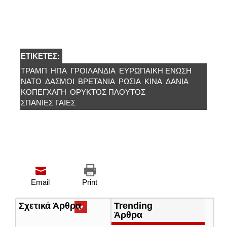
ΕΤΙΚΈΤΕΣ:
ΤΡΑΜΠ
ΗΠΑ
ΓΡΟΙΛΑΝΔΊΑ
ΕΥΡΩΠΑΙΚΉ ΈΝΩΣΗ
ΝΑΤΟ
ΔΑΣΜΟΙ
ΒΡΕΤΑΝΊΑ
ΡΩΣΊΑ
ΚΙΝΑ
ΔΑΝΊΑ
ΚΟΠΕΓΧΆΓΗ
ΟΡΥΚΤΌΣ ΠΛΟΎΤΟΣ
ΣΠΆΝΙΕΣ ΓΑΊΕΣ
Email
Print
Σχετικά Άρθρα
(ενεργή
Trending
καρτέλα)
Άρθρα