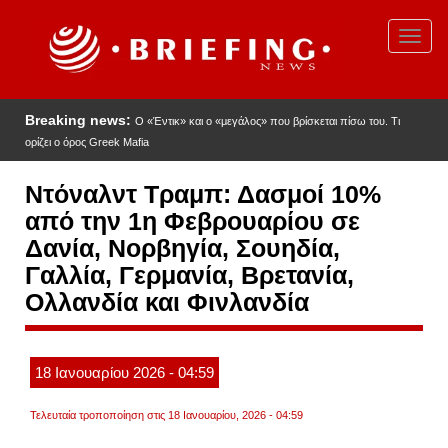
Παράκαμψη
προς
Toggl
το
navig
κυρίως
περιεχόμενο
Breaking news:
Ο «Έντικ» και ο «μεγάλος» που βρίσκεται πίσω του. Τι
ορίζει ο όρος Greek Mafia
Ντόναλντ Τραμπ: Δασμοί 10%
από την 1η Φεβρουαρίου σε
Δανία, Νορβηγία, Σουηδία,
Γαλλία, Γερμανία, Βρετανία,
Ολλανδία και Φινλανδία
18
Ιανουαρίου
2026
- 04:59
Τελευταία τροποποίηση στις 18 Ιανουαρίου, 2026 - 04:59