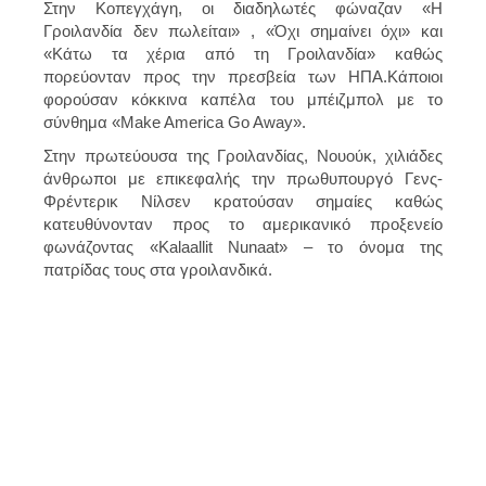
Στην Κοπεγχάγη, οι διαδηλωτές φώναζαν «Η
Γροιλανδία δεν πωλείται» , «Όχι σημαίνει όχι» και
«Κάτω τα χέρια από τη Γροιλανδία» καθώς
πορεύονταν προς την πρεσβεία των ΗΠΑ.Κάποιοι
φορούσαν κόκκινα καπέλα του μπέιζμπολ με το
σύνθημα «Make America Go Away».
Στην πρωτεύουσα της Γροιλανδίας, Νουούκ, χιλιάδες
άνθρωποι με επικεφαλής την πρωθυπουργό Γενς-
Φρέντερικ Νίλσεν κρατούσαν σημαίες καθώς
κατευθύνονταν προς το αμερικανικό προξενείο
φωνάζοντας «Kalaallit Nunaat» – το όνομα της
πατρίδας τους στα γροιλανδικά.