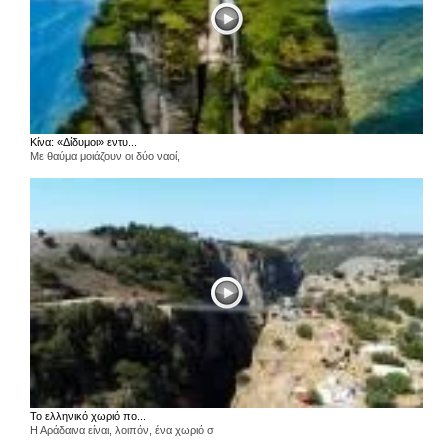
Κίνα: «Δίδυμοι» εντυ...
Με θαύμα μοιάζουν οι δύο ναοί,
Το ελληνικό χωριό πο...
Η Αράδαινα είναι, λοιπόν, ένα χωριό σ