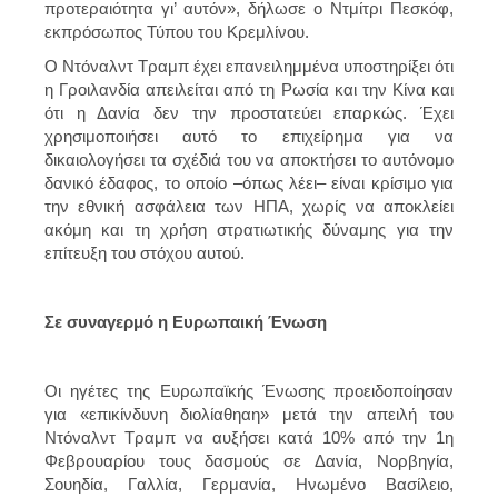
προτεραιότητα γι’ αυτόν», δήλωσε ο Ντμίτρι Πεσκόφ,
εκπρόσωπος Τύπου του Κρεμλίνου.
Ο Ντόναλντ Τραμπ έχει επανειλημμένα υποστηρίξει ότι
η Γροιλανδία απειλείται από τη Ρωσία και την Κίνα και
ότι η Δανία δεν την προστατεύει επαρκώς. Έχει
χρησιμοποιήσει αυτό το επιχείρημα για να
δικαιολογήσει τα σχέδιά του να αποκτήσει το αυτόνομο
δανικό έδαφος, το οποίο –όπως λέει– είναι κρίσιμο για
την εθνική ασφάλεια των ΗΠΑ, χωρίς να αποκλείει
ακόμη και τη χρήση στρατιωτικής δύναμης για την
επίτευξη του στόχου αυτού.
Σε συναγερμό η Ευρωπαική Ένωση
Οι ηγέτες της Ευρωπαϊκής Ένωσης προειδοποίησαν
για «επικίνδυνη διολίαθηαη» μετά την απειλή του
Ντόναλντ Τραμπ να αυξήσει κατά 10% από την 1η
Φεβρουαρίου τους δασμούς σε
Δανία, Νορβηγία,
Σουηδία, Γαλλία, Γερμανία, Ηνωμένο Βασίλειο,