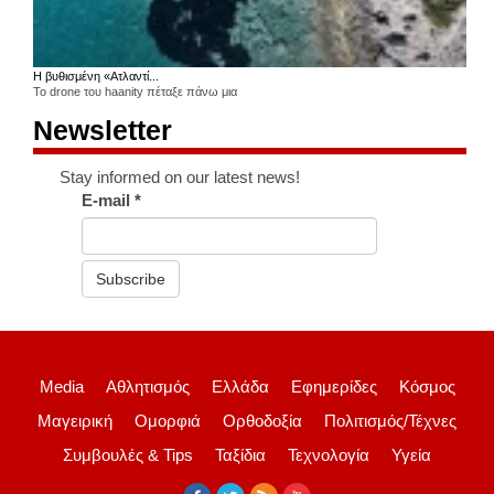
Η βυθισμένη «Ατλαντί...
Το drone του haanity πέταξε πάνω μια
Newsletter
Stay informed on our latest news!
E-mail
*
Subscribe
Media
Αθλητισμός
Ελλάδα
Εφημερίδες
Κόσμος
Μαγειρική
Ομορφιά
Ορθοδοξία
Πολιτισμός/Τέχνες
Συμβουλές & Tips
Ταξίδια
Τεχνολογία
Υγεία