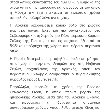
στρατιωτικές δυνατότητες του ΝΑΤΟ –, η κλίμακα της
στρατιωτικής της παρουσίας και ο ρυθμός με τον οποίο
η Μόσχα την έχει επεκτείνει τα τελευταία χρόνια
αποτελούν σοβαρό λόγο ανησυχίας.
Η Αρκτική διαδραματίζει καίριο ρόλο στο ρωσικό
πυρηνικό δόγμα. Εκεί, και πιο συγκεκριμένα στο
Σεβερομόρσκ, στη Χερσόνησο Κόλα, εδρεύει ο Βόρειος
Στόλος της Ρωσίας, ο οποίος επιχειρεί έξι από τα
δώδεκα υποβρύχια της χώρας που φέρουν πυρηνικά
όπλα.
Η Ρωσία διατηρεί επίσης υψηλό επίπεδο ετοιμότητας
στον χώρο πυρηνικών δοκιμών της στη Νόβαγια
Ζεμλιά, αρχιπέλαγος της Αρκτικής, όπου τον
περασμένο Οκτώβριο δοκιμάστηκε ο πυρηνοκίνητος
πύραυλος κρουζ Burevestnik.
Παράλληλα, προωθεί τη χρήση της Βόρειας
Θαλάσσιας Οδού, η οποία περνά βόρεια της
ηπειρωτικής Ρωσίας, μέσα από τον Αρκτικό Ωκεανό,
και προσφέρει τη δυνατότητα σημαντικά
συντομότερων χρόνων ναυσιπλοΐας μεταξύ Κίνας και