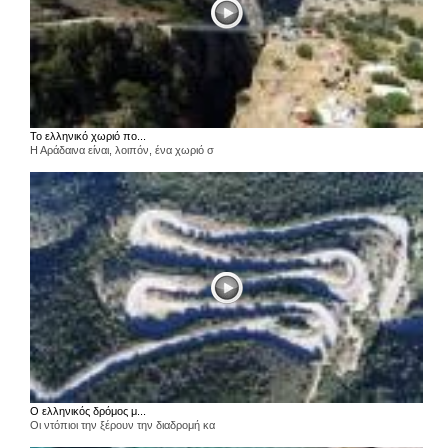
Το ελληνικό χωριό πο...
Η Αράδαινα είναι, λοιπόν, ένα χωριό σ
Ο ελληνικός δρόμος μ...
Οι ντόπιοι την ξέρουν την διαδρομή κα