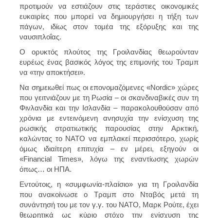
προτιμούν να εστιάζουν στις τεράστιες οικονομικές
ευκαιρίες που μπορεί να δημιουργήσει η τήξη των
πάγων, ιδίως στον τομέα της εξόρυξης και της
ναυσιπλοΐας.
Ο ορυκτός πλούτος της Γροιλανδίας θεωρούνταν
ευρέως ένας βασικός λόγος της επιμονής του Τραμπ
να «την αποκτήσει».
Να σημειωθεί πως οι επονομαζόμενες «Nordic» χώρες
που γειτνιάζουν με τη Ρωσία – οι σκανδιναβικές συν τη
Φινλανδία και την Ισλανδία – παρακολουθούσαν από
χρόνια με εντεινόμενη ανησυχία την ενίσχυση της
ρωσικής στρατιωτικής παρουσίας στην Αρκτική,
καλώντας το ΝΑΤΟ να εμπλακεί περισσότερο, χωρίς
όμως ιδιαίτερη επιτυχία – εν μέρει, εξηγούν οι
«Financial Times», λόγω της εναντίωσης χωρών
όπως… οι ΗΠΑ.
Εντούτοις, η «συμφωνία-πλαίσιο» για τη Γροιλανδία
που ανακοίνωσε ο Τραμπ στο Νταβός μετά τη
συνάντησή του με τον γ.γ. του ΝΑΤΟ, Μαρκ Ρούτε, έχει
θεωρητικά ως κύριο στόχο την ενίσχυση της