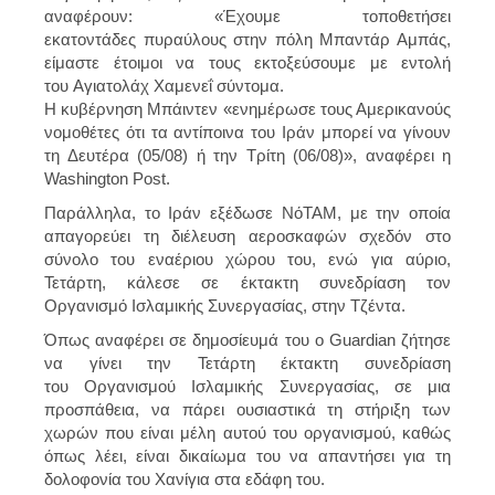
αναφέρουν: «Έχουμε τοποθετήσει
εκατοντάδες πυραύλους στην πόλη Μπαντάρ Αμπάς,
είμαστε έτοιμοι να τους εκτοξεύσουμε με εντολή
του Αγιατολάχ Χαμενεΐ σύντομα.
Η κυβέρνηση
Μπάιντεν
«ενημέρωσε τους Αμερικανούς
νομοθέτες ότι τα αντίποινα του Ιράν μπορεί να γίνουν
τη Δευτέρα (05/08) ή την Τρίτη (06/08)», αναφέρει η
Washington Post.
Παράλληλα, το Ιράν εξέδωσε ΝόΤΑΜ, με την οποία
απαγορεύει τη διέλευση αεροσκαφών σχεδόν στο
σύνολο του εναέριου χώρου του, ενώ για αύριο,
Τετάρτη, κάλεσε σε έκτακτη συνεδρίαση τον
Οργανισμό Ισλαμικής Συνεργασίας, στην Τζέντα.
Όπως αναφέρει σε δημοσίευμά του ο Guardian ζήτησε
να γίνει την
Τετάρτη
έκτακτη συνεδρίαση
του
Οργανισμού Ισλαμικής Συνεργασίας
, σε μια
προσπάθεια, να πάρει ουσιαστικά τη στήριξη των
χωρών που είναι μέλη αυτού του οργανισμού, καθώς
όπως λέει, είναι δικαίωμα του να απαντήσει για τη
δολοφονία του Χανίγια στα εδάφη του.