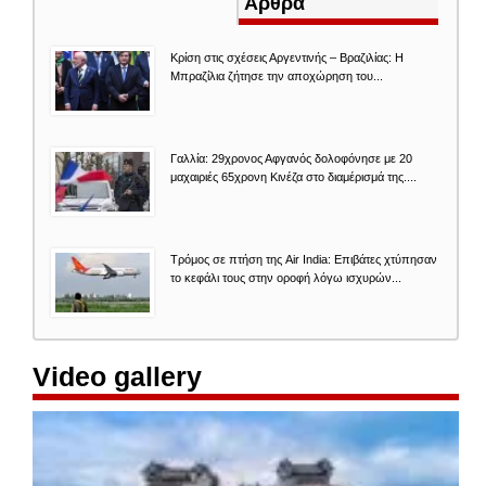
καρτέλα)
Άρθρα
Κρίση στις σχέσεις Αργεντινής – Βραζιλίας: Η
Μπραζίλια ζήτησε την αποχώρηση του...
Γαλλία: 29χρονος Αφγανός δολοφόνησε με 20
μαχαιριές 65χρονη Κινέζα στο διαμέρισμά της....
Τρόμος σε πτήση της Air India: Επιβάτες χτύπησαν
το κεφάλι τους στην οροφή λόγω ισχυρών...
Video gallery