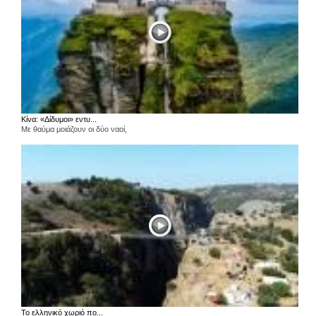
Κίνα: «Δίδυμοι» εντυ...
Με θαύμα μοιάζουν οι δύο ναοί,
Το ελληνικό χωριό πο...