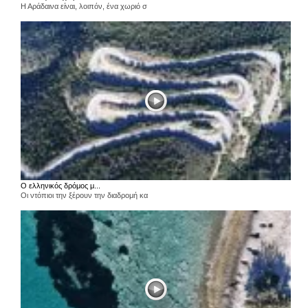
Η Αράδαινα είναι, λοιπόν, ένα χωριό σ
Ο ελληνικός δρόμος μ...
Οι ντόπιοι την ξέρουν την διαδρομή κα