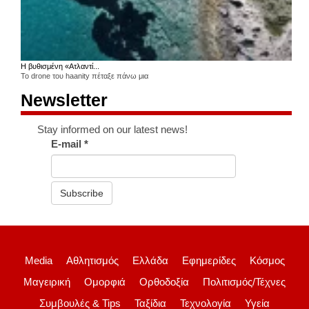
Η βυθισμένη «Ατλαντί...
Το drone του haanity πέταξε πάνω μια
Newsletter
Stay informed on our latest news!
E-mail
*
Subscribe
Media
Αθλητισμός
Ελλάδα
Εφημερίδες
Κόσμος
Μαγειρική
Ομορφιά
Ορθοδοξία
Πολιτισμός/Τέχνες
Συμβουλές & Tips
Ταξίδια
Τεχνολογία
Υγεία