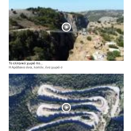
Το ελληνικό χωριό πο...
Η Αράδαινα είναι, λοιπόν, ένα χωριό σ