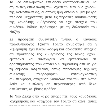
Το νέο διπλωματικό επεισόδιο αντιπροσωπεύει μια
σημαντική επιδείνωση των σχέσεων των δύο χωρών
της Κοινοπολιτείας, οι οποίες ήδη διανύουν μια μακρά
περίοδο ψυχρότητας, μετά τις περσινές ανακοινώσεις
της καναδικής κυβέρνησης ότι είχε στοιχεία που
συνδέουν Ινδούς πράκτορες με τη δολοφονία του
Νιτζάρ.
Σε πρόσφατη συνέντευξη τύπου, ο Καναδός
πρωθυπουργός Τζάστιν Τριντό ισχυρίστηκε ότι η
κυβέρνηση έχει πλέον «σαφή και αδιάσειστα στοιχεία
ότι πράκτορες της κυβέρνησης της Ινδίας έχουν
εμπλακεί και συνεχίζουν να εμπλέκονται σε
δραστηριότητες που αποτελούν σημαντική απειλή για
τη δημόσια ασφάλεια», όπως παράνομες τεχνικές
συλλογής πληροφοριών, καταναγκαστική
συμπεριφορά, στόχευση Καναδών πολιτών στη Νότια
Ασία και εμπλοκή σε περισσότερες από δέκα
απειλητικές και βίαιες πράξεις.
Το Νέο Δελχί από καιρό απορρίπτει τους καναδικούς
ισχυρισμούς και κατηγορεί τον Τριντό ότι κάνει αυτές