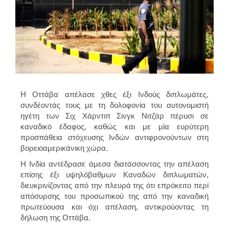
Η Οττάβα απέλασε χθες έξι Ινδούς διπλωμάτες,
συνδέοντάς τους με τη δολοφονία του αυτονομιστή
ηγέτη των Σιχ Χάρντιπ Σινγκ Νιτζάρ πέρυσι σε
καναδικό έδαφος, καθώς και με μία ευρύτερη
προσπάθεια στόχευσης Ινδών αντιφρονούντων στη
βορειοαμερικάνικη χώρα.
Η Ινδία αντέδρασε άμεσα διατάσσοντας την απέλαση
επίσης έξι υψηλόβαθμων Καναδών διπλωματών,
διευκρινίζοντας από την πλευρά της ότι επρόκειτο περί
απόσυρσης του προσωπικού της από την καναδική
πρωτεύουσα και όχι απέλαση, αντικρούοντας τη
δήλωση της Οττάβα.