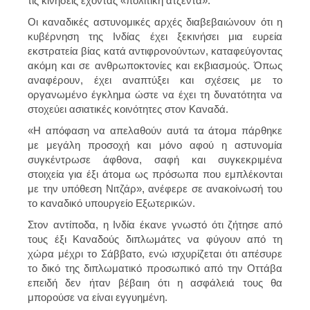
τις κινήσεις έχοντας «πολιτική ατζέντα».
Οι καναδικές αστυνομικές αρχές διαβεβαιώνουν ότι η
κυβέρνηση της Ινδίας έχει ξεκινήσει μια ευρεία
εκστρατεία βίας κατά αντιφρονούντων, καταφεύγοντας
ακόμη και σε ανθρωποκτονίες και εκβιασμούς. Όπως
αναφέρουν, έχει αναπτύξει και σχέσεις με το
οργανωμένο έγκλημα ώστε να έχει τη δυνατότητα να
στοχεύει ασιατικές κοινότητες στον Καναδά.
«Η απόφαση να απελαθούν αυτά τα άτομα πάρθηκε
με μεγάλη προσοχή και μόνο αφού η αστυνομία
συγκέντρωσε άφθονα, σαφή και συγκεκριμένα
στοιχεία για έξι άτομα ως πρόσωπα που εμπλέκονται
με την υπόθεση Νιτζάρ», ανέφερε σε ανακοίνωσή του
το καναδικό υπουργείο Εξωτερικών.
Στον αντίποδα, η Ινδία έκανε γνωστό ότι ζήτησε από
τους έξι Καναδούς διπλωμάτες να φύγουν από τη
χώρα μέχρι το Σάββατο, ενώ ισχυρίζεται ότι απέσυρε
το δικό της διπλωματικό προσωπικό από την Οττάβα
επειδή δεν ήταν βέβαιη ότι η ασφάλειά τους θα
μπορούσε να είναι εγγυημένη.