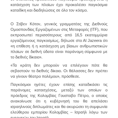
κατάσχεση των πλοίων έχει προκαλέσει παγκόσμια
καταδίκη και διαδηλώσεις σε όλο τον κόσμο.
Ο Στίβεν Κότον, γενικός γραμματέας της Διεθνούς
Ομοσπονδίας Εργαζομένων στις Μεταφορές (ITF), που
εκπροσωπεί περισσότερους από 16,5 εκατομμύρια
εργαζόμενους παγκοσμίως, δήλωσε στο Al Jazeera ότι
«η επίθεση ή η κατάσχεση μη βίαιων ανθρωπιστικών
πλοίων σε διεθνή ύδατα είναι παράνομη σύμφωνα με
το διεθνές δίκαιο».
«Τα κράτη δεν μπορούν να επιλέγουν πότε θα
σεβαστούν το διεθνές δίκαιο. Οι θάλασσες δεν πρέπει
να γίνουν θέατρο πολέμου», πρόσθεσε.
Παγκόσμιοι ηγέτες έχουν επίσης καταδικάσει τις
παράνομες κατασχέσεις, μεταξύ των οποίων ο
πρόεδρος της Κολομβίας Γουσταβο Πέτρο, ο οποίος
ανακοίνωσε ότι η κυβέρνησή του θα απελάσει
ισραηλινούς διπλωμάτες και θα ακυρώσει τη συμφωνία
ελεύθερου εμπορίου Κολομβίας – Ισραήλ λόγω των
ενεργειών του Ισραήλ.