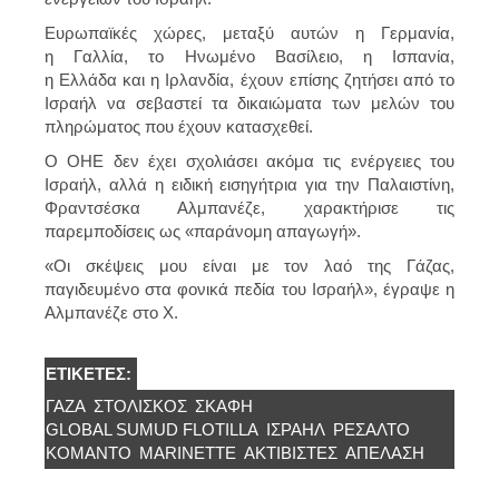
Ευρωπαϊκές χώρες, μεταξύ αυτών η Γερμανία,
η Γαλλία, το Ηνωμένο Βασίλειο, η Ισπανία,
η Ελλάδα και η Ιρλανδία, έχουν επίσης ζητήσει από το
Ισραήλ να σεβαστεί τα δικαιώματα των μελών του
πληρώματος που έχουν κατασχεθεί.
Ο ΟΗΕ δεν έχει σχολιάσει ακόμα τις ενέργειες του
Ισραήλ, αλλά η ειδική εισηγήτρια για την Παλαιστίνη,
Φραντσέσκα Αλμπανέζε, χαρακτήρισε τις
παρεμποδίσεις ως «παράνομη απαγωγή».
«Οι σκέψεις μου είναι με τον λαό της Γάζας,
παγιδευμένο στα φονικά πεδία του Ισραήλ», έγραψε η
Αλμπανέζε στο X.
ΕΤΙΚΈΤΕΣ:
ΓΆΖΑ
ΣΤΟΛΊΣΚΟΣ
ΣΚΑΦΗ
GLOBAL SUMUD FLOTILLA
ΙΣΡΑΉΛ
ΡΕΣΆΛΤΟ
ΚΟΜΑΝΤΟ
MARINETTE
ΑΚΤΙΒΙΣΤΈΣ
ΑΠΕΛΑΣΗ