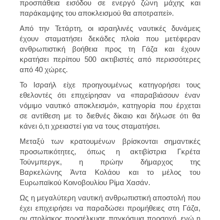
προσπάθεια εισόδου σε ενεργό ζώνη μάχης και
παράκαμψης του αποκλεισμού θα αποτραπεί».
Από την Τετάρτη, οι ισραηλινές ναυτικές δυνάμεις
έχουν σταματήσει δεκάδες πλοία που μετέφεραν
ανθρωπιστική βοήθεια προς τη Γάζα και έχουν
κρατήσει περίπου 500 ακτιβιστές από περισσότερες
από 40 χώρες.
Το Ισραήλ είχε προηγουμένως κατηγορήσει τους
εθελοντές ότι επιχείρησαν να «παραβιάσουν έναν
νόμιμο ναυτικό αποκλεισμό», κατηγορία που έρχεται
σε αντίθεση με το διεθνές δίκαιο και δήλωσε ότι θα
κάνει ό,τι χρειαστεί για να τους σταματήσει.
Μεταξύ των κρατουμένων βρίσκονται σημαντικές
προσωπικότητες, όπως η ακτιβίστρια Γκρέτα
Τούνμπεργκ, η πρώην δήμαρχος της
Βαρκελώνης Άντα Κολάου και το μέλος του
Ευρωπαϊκού Κοινοβουλίου Ρίμα Χασάν.
Ως η μεγαλύτερη ναυτική ανθρωπιστική αποστολή που
έχει επιχειρήσει να παραδώσει προμήθειες στη Γάζα,
ον στολίσκος προσέλκυσε παγκόσμια προσοχή, ενώ η