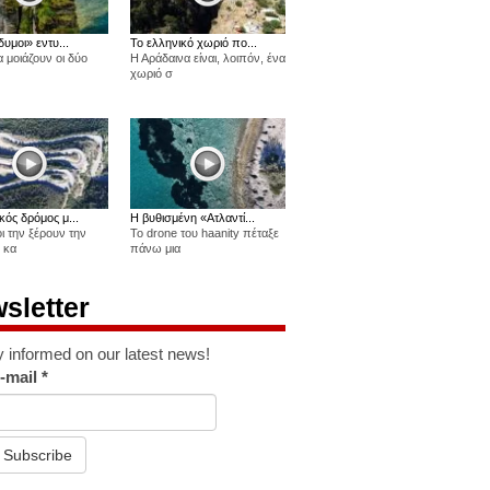
δυμοι» εντυ...
Το ελληνικό χωριό πο...
 μοιάζουν οι δύο
Η Αράδαινα είναι, λοιπόν, ένα
χωριό σ
κός δρόμος μ...
Η βυθισμένη «Ατλαντί...
οι την ξέρουν την
Το drone του haanity πέταξε
 κα
πάνω μια
sletter
y informed on our latest news!
-mail
*
Subscribe