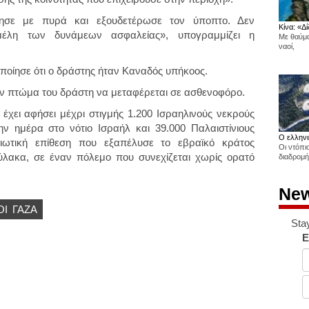
ησε με πυρά και εξουδετέρωσε τον ύποπτο. Δεν
Κίνα: «Δί
μέλη των δυνάμεων ασφαλείας», υπογραμμίζει η
Με θαύμα
ναοί,
οίησε ότι ο δράστης ήταν Καναδός υπήκοος.
αν πτώμα του δράστη να μεταφέρεται σε ασθενοφόρο.
χει αφήσει μέχρι στιγμής 1.200 Ισραηλινούς νεκρούς
ν ημέρα στο νότιο Ισραήλ και 39.000 Παλαιστίνιους
Ο ελληνι
ιωτική επίθεση που εξαπέλυσε το εβραϊκό κράτος
Οι ντόπι
ύλακα, σε έναν πόλεμο που συνεχίζεται χωρίς ορατό
διαδρομή
New
ΟΙ
ΓΆΖΑ
Sta
E