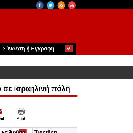
Σύνδεση ή Εγγραφή
 σε ισραηλινή πόλη
il
Print
τικά Άρθρα
(ενεργή
Trending