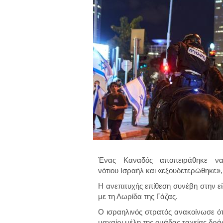
Ένας Καναδός αποπειράθηκε να
νότιου Ισραήλ και «εξουδετερώθηκε»,
Η ανεπιτυχής επίθεση συνέβη στην ε
με τη Λωρίδα της Γάζας.
Ο ισραηλινός στρατός ανακοίνωσε ότ
μαχαίρι μέλη της ομάδας ταχείας δρά