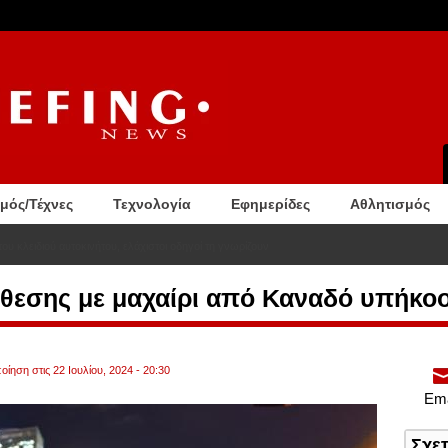
σμός/Τέχνες
Τεχνολογία
Εφημερίδες
Αθλητισμός
ου κλειδιού αυτοκινήτου, ελάχιστοι οδηγοί τη γνωρίζουν
ίθεσης με μαχαίρι από Καναδό υπήκοο
ίηση στις 22 Ιουλίου, 2024 - 20:30
Ema
Σχε