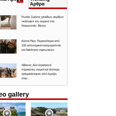
καρτέλα)
Άρθρα
Ρωσία: Σμήνος χιλιάδων ακρίδων
«κάλυψε» τον ουρανό στο
Νταγκεστάν. Βίντεο
Κόστα Ρίκα: Περισσότεροι από
100 αστυνομικοί κατηγορούνται
για διακίνηση ναρκωτικών
Λίβανος: Δύο Ισραηλινοί
στρατιώτες νεκροί και τέσσερις
τραυματίστηκαν από έκρηξη
στην...
eo gallery