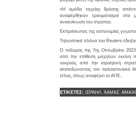
«Η ομάδα ταχείας δράσης απάντ
αναφέρθηκαν τραυματισμοί στα 
ανακοίνωση του στρατού.
Εκπρόσωπος της αστυνομίας γνωστοπ
Τηλεοπτικά πλάνα του Reuters έδειξ
Ο πόλεμος της 7ης Οκτωβρίου 2023 έ
από την επίθεση μαχητών εκείνη τη
νεκρούς από την ισραηλινή στρατ
ισοπεδώνοντας τον παλαιστινιακό θ
τέλος, όπως αναφέρει το ΑΠΕ.
ΕΤΙΚΈΤΕΣ:
ΙΣΡΑΉΛ
ΧΑΜΑΣ
ΆΜΑΧ