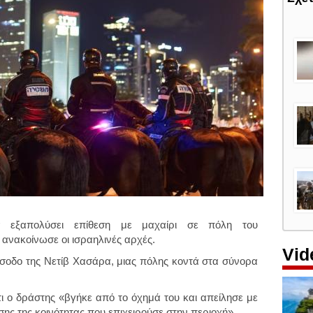
 εξαπολύσει επίθεση με μαχαίρι σε πόλη του
 ανακοίνωσε οι ισραηλινές αρχές.
Vid
ίσοδο της Νετίβ Χασάρα, μιας πόλης κοντά στα σύνορα
ι ο δράστης «βγήκε από το όχημά του και απείλησε με
σης της κοινότητας που επιχειρούσε στην περιοχή».