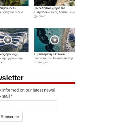
δυμοι» εντυ...
Το ελληνικό χωριό πο...
 μοιάζουν οι δύο
Η Αράδαινα είναι, λοιπόν, ένα
χωριό σ
κός δρόμος μ...
Η βυθισμένη «Ατλαντί...
οι την ξέρουν την
Το drone του haanity πέταξε
 κα
πάνω μια
sletter
y informed on our latest news!
-mail
*
Subscribe