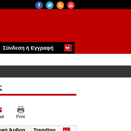
Σύνδεση ή Εγγραφή
ς
il
Print
τικά Άρθρα
Trending