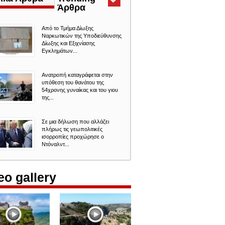
Άρθρα
(ενεργή
καρτέλα)
Από το Τμήμα Δίωξης
Ναρκωτικών της Υποδιεύθυνσης
Δίωξης και Εξιχνίασης
Εγκλημάτων...
Ανατροπή καταγράφεται στην
υπόθεση του θανάτου της
54χρονης γυναίκας και του γιου
της...
Σε μια δήλωση που αλλάζει
πλήρως τις γεωπολιτικές
ισορροπίες προχώρησε ο
Ντόναλντ...
eo gallery