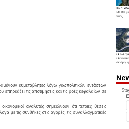
Κίνα: «Δί
Με θαύμα
ναοί,
Ο ελληνι
Οι ντόπι
διαδρομή
New
παραμένουν ευμετάβλητες λόγω γεωπολιτικών εντάσεων
Sta
υ επηρεάζει τις αποτιμήσεις και τις ροές κεφαλαίων σε
E
οικονομικοί αναλυτές σημειώνουν ότι τέτοιες θέσεις
γα με τις συνθήκες στις αγορές, τις συναλλαγματικές