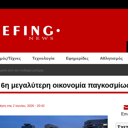
σμός/Τέχνες
Τεχνολογία
Εφημερίδες
Αθλητισμός
σματα από την επιδημία χολέρας
η 6η μεγαλύτερη οικονομία παγκοσμίω
ηση στις 2 Ιουνίου, 2026 - 20:42
Ema
Σχε