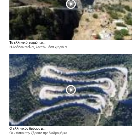
Το ελληνικό χωριό πο...
Η Αράδαινα είναι, λοιπόν, ένα χωριό σ
Ο ελληνικός δρόμος μ...
Οι ντόπιοι την ξέρουν την διαδρομή κα