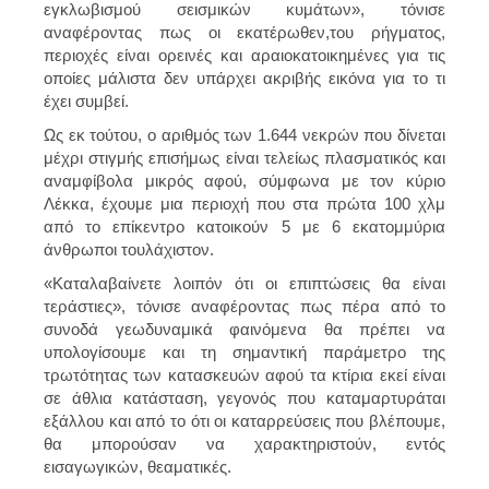
εγκλωβισμού σεισμικών κυμάτων», τόνισε
αναφέροντας πως οι εκατέρωθεν,του ρήγματος,
περιοχές είναι ορεινές και αραιοκατοικημένες για τις
οποίες μάλιστα δεν υπάρχει ακριβής εικόνα για το τι
έχει συμβεί.
Ως εκ τούτου, ο αριθμός των 1.644 νεκρών που δίνεται
μέχρι στιγμής επισήμως είναι τελείως πλασματικός και
αναμφίβολα μικρός αφού, σύμφωνα με τον κύριο
Λέκκα, έχουμε μια περιοχή που στα πρώτα 100 χλμ
από το επίκεντρο κατοικούν 5 με 6 εκατομμύρια
άνθρωποι τουλάχιστον.
«Καταλαβαίνετε λοιπόν ότι οι επιπτώσεις θα είναι
τεράστιες», τόνισε αναφέροντας πως πέρα από το
συνοδά γεωδυναμικά φαινόμενα θα πρέπει να
υπολογίσουμε και τη σημαντική παράμετρο της
τρωτότητας των κατασκευών αφού τα κτίρια εκεί είναι
σε άθλια κατάσταση, γεγονός που καταμαρτυράται
εξάλλου και από το ότι οι καταρρεύσεις που βλέπουμε,
θα μπορούσαν να χαρακτηριστούν, εντός
εισαγωγικών, θεαματικές.