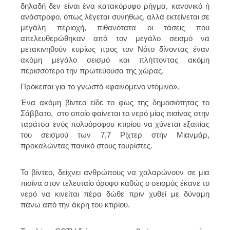
δηλαδή δεν είναι ένα κατακόρυφο ρήγμα, κανονικό ή
ανάστροφο, όπως λέγεται συνήθως, αλλά εκτείνεται σε
μεγάλη περιοχή, πιθανότατα οι τάσεις που
απελευθερώθηκαν από τον μεγάλο σεισμό να
μετακινηθούν κυρίως προς τον Νότο δίνοντας έναν
ακόμη μεγάλο σεισμό και πλήττοντας ακόμη
περισσότερο την πρωτεύουσα της χώρας.
Πρόκειται για το γνωστό «φαινόμενο ντόμινο».
Ένα ακόμη βίντεο είδε το φως της δημοσιότητας το
Σάββατο, στο οποίο φαίνεται το νερό μίας πισίνας στην
ταράτσα ενός πολυόροφου κτιρίου να χύνεται εξαιτίας
του σεισμού των 7,7 Ρίχτερ στην Μιανμάρ,
προκαλώντας πανικό στους τουρίστες.
Το βίντεο, δείχνει ανθρώπους να χαλαρώνουν σε μια
πισίνα στον τελευταίο όροφο καθώς ο σεισμός έκανε το
νερό να κινείται πέρα ​​δώθε πριν χυθεί με δύναμη
πάνω από την άκρη του κτιρίου.