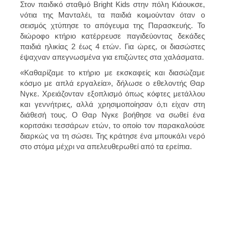
Στον παιδικό σταθμό Bright Kids στην πόλη Κιάουκσε,
νότια της Μανταλέι, τα παιδιά κοιμούνταν όταν ο
σεισμός χτύπησε το απόγευμα της Παρασκευής. Το
διώροφο κτήριο κατέρρευσε παγιδεύοντας δεκάδες
παιδιά ηλικίας 2 έως 4 ετών. Για ώρες, οι διασώστες
έψαχναν απεγνωσμένα για επιζώντες στα χαλάσματα.
«Καθαρίζαμε το κτήριο με εκσκαφείς και διασώζαμε
κόσμο με απλά εργαλεία», δήλωσε ο εθελοντής Θαρ
Νγκε. Χρειάζονταν εξοπλισμό όπως κόφτες μετάλλου
και γεννήτριες, αλλά χρησιμοποίησαν ό,τι είχαν στη
διάθεσή τους. Ο Θαρ Νγκε βοήθησε να σωθεί ένα
κοριτσάκι τεσσάρων ετών, το οποίο τον παρακαλούσε
διαρκώς να τη σώσει. Της κράτησε ένα μπουκάλι νερό
στο στόμα μέχρι να απελευθερωθεί από τα ερείπια.