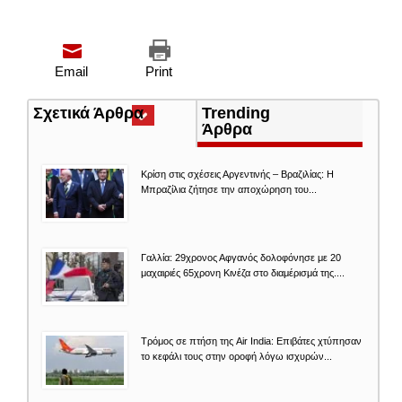
Email
Print
Σχετικά Άρθρα
(ενεργή
Trending
καρτέλα)
Άρθρα
Κρίση στις σχέσεις Αργεντινής – Βραζιλίας: Η
Μπραζίλια ζήτησε την αποχώρηση του...
Γαλλία: 29χρονος Αφγανός δολοφόνησε με 20
μαχαιριές 65χρονη Κινέζα στο διαμέρισμά της....
Τρόμος σε πτήση της Air India: Επιβάτες χτύπησαν
το κεφάλι τους στην οροφή λόγω ισχυρών...