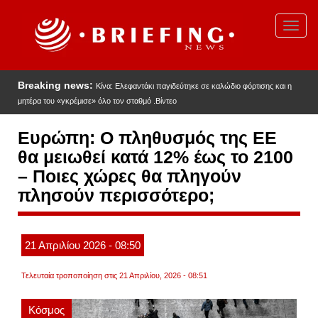
Παράκαμψη
προς
Toggl
το
navig
κυρίως
περιεχόμενο
Breaking news:
Κίνα: Ελεφαντάκι παγιδεύτηκε σε καλώδιο φόρτισης και η
μητέρα του «γκρέμισε» όλο τον σταθμό .Βίντεο
Ευρώπη: Ο πληθυσμός της ΕΕ
θα μειωθεί κατά 12% έως το 2100
– Ποιες χώρες θα πληγούν
πλησούν περισσότερο;
21
Απριλίου
2026
- 08:50
Τελευταία τροποποίηση στις 21 Απριλίου, 2026 - 08:51
Κόσμος