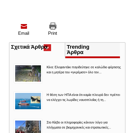
Email
Print
Σχετικά Άρθρα
(ενεργή
Trending
καρτέλα)
Άρθρα
Κίνα: Ελεφαντάκι παγιδεύτηκε σε καλώδιο φόρτισης
και η μητέρα του «γκρέμισε» όλο τον...
Η θέση των ΗΠΑ είναι ότι καμία πλευρά δεν πρέπει
να ελέγχει τις λωρίδες ναυσιπλοΐας ή τη...
Στο Κίεβο οι πληροφορίες κάνουν λόγο για
πλήγματα σε βιομηχανικές και στρατιωτικές...