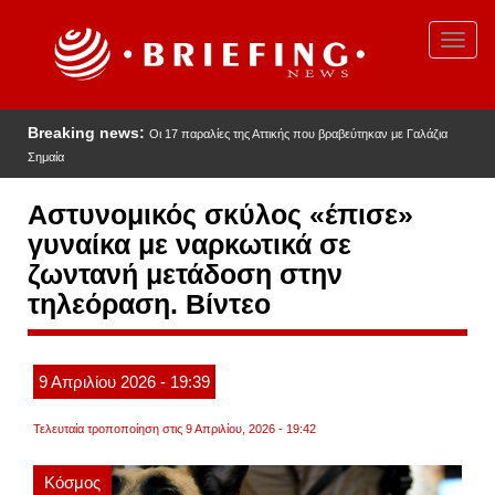
Παράκαμψη
προς
Toggl
το
navig
κυρίως
περιεχόμενο
Breaking news:
Οι 17 παραλίες της Αττικής που βραβεύτηκαν με Γαλάζια
Σημαία
Αστυνομικός σκύλος «έπισε»
γυναίκα με ναρκωτικά σε
ζωντανή μετάδοση στην
τηλεόραση. Βίντεο
9
Απριλίου
2026
- 19:39
Τελευταία τροποποίηση στις 9 Απριλίου, 2026 - 19:42
Κόσμος