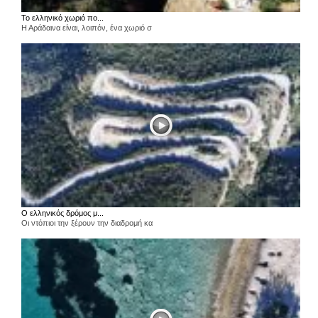
Το ελληνικό χωριό πο...
Η Αράδαινα είναι, λοιπόν, ένα χωριό σ
Ο ελληνικός δρόμος μ...
Οι ντόπιοι την ξέρουν την διαδρομή κα