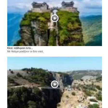
Κίνα: «Δίδυμοι» εντυ...
Με θαύμα μοιάζουν οι δύο ναοί,