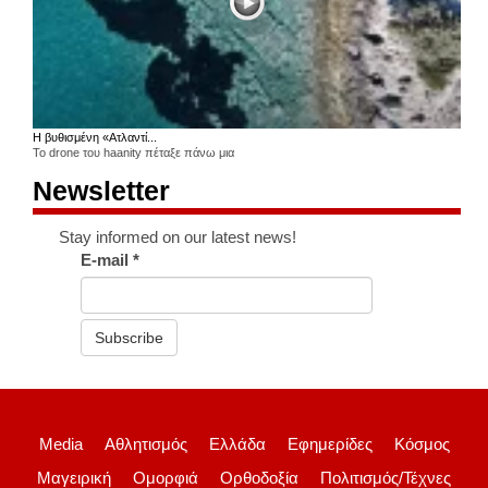
Η βυθισμένη «Ατλαντί...
Το drone του haanity πέταξε πάνω μια
Newsletter
Stay informed on our latest news!
E-mail
*
Subscribe
Media
Αθλητισμός
Ελλάδα
Εφημερίδες
Κόσμος
Μαγειρική
Ομορφιά
Ορθοδοξία
Πολιτισμός/Τέχνες