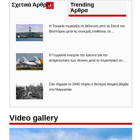
Σχετικά Άρθρα
(ενεργή
Trending
καρτέλα)
Άρθρα
Η Τουρκία περιορίζει τη διέλευση από τα Στενά του
Βοσπόρου μετά τις συνεχείς επιθέσεις σε...
Η Γερμανία ενισχύει την έρευνα για την
αντιμετώπιση των drones μετά το περιστατικό σε...
Σαν σήμερα το 1945 πέφτει η δεύτερη ατομική βόμβα
στο Ναγκασάκι
Video gallery