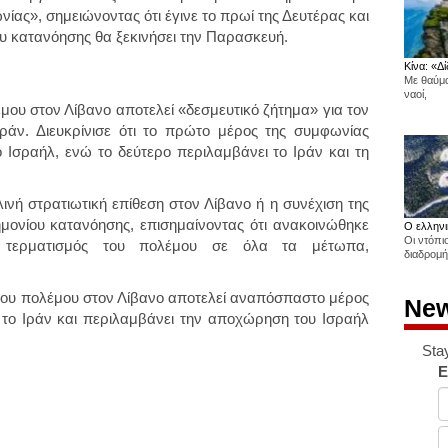
ίας», σημειώνοντας ότι έγινε το πρωί της Δευτέρας και
ου κατανόησης θα ξεκινήσει την Παρασκευή.
Κίνα: «Δί
Με θαύμα
ναοί,
μου στον Λίβανο αποτελεί «δεσμευτικό ζήτημα» για τον
Ιράν
. Διευκρίνισε ότι το πρώτο μέρος της συμφωνίας
ο Ισραήλ, ενώ το δεύτερο περιλαμβάνει το Ιράν και τη
λινή στρατιωτική επίθεση στον Λίβανο ή η συνέχιση της
μονίου κατανόησης, επισημαίνοντας ότι ανακοινώθηκε
Ο ελληνι
Οι ντόπι
» τερματισμός του πολέμου σε όλα τα μέτωπα,
διαδρομή
του πολέμου στον Λίβανο αποτελεί αναπόσπαστο μέρος
New
 το Ιράν και περιλαμβάνει την αποχώρηση του Ισραήλ
Sta
E