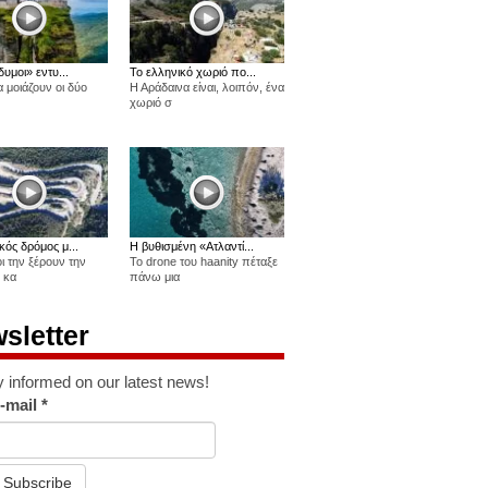
δυμοι» εντυ...
Το ελληνικό χωριό πο...
 μοιάζουν οι δύο
Η Αράδαινα είναι, λοιπόν, ένα
χωριό σ
κός δρόμος μ...
Η βυθισμένη «Ατλαντί...
οι την ξέρουν την
Το drone του haanity πέταξε
 κα
πάνω μια
sletter
y informed on our latest news!
-mail
*
Subscribe