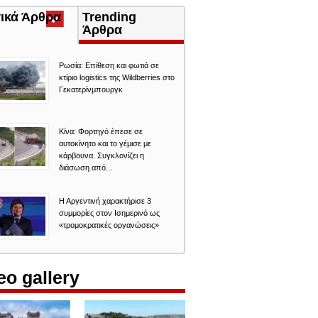
τικά Άρθρα
(ενεργή
Trending
καρτέλα)
Άρθρα
Ρωσία: Επίθεση και φωτιά σε
κτίριο logistics της Wildberries στο
Γεκατερίνμπουργκ
Κίνα: Φορτηγό έπεσε σε
αυτοκίνητο και το γέμισε με
κάρβουνα. Συγκλονίζει η
διάσωση από...
Η Αργεντινή χαρακτήρισε 3
συμμορίες στον Ισημερινό ως
«τρομοκρατικές οργανώσεις»
eo gallery