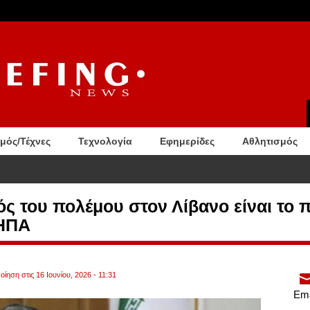
σμός/Τέχνες
Τεχνολογία
Εφημερίδες
Αθλητισμός
νητο και το γέμισε με κάρβουνα. Συγκλονίζει η διάσωση από στρατιώτη. Βίντεο
ός του πολέμου στον Λίβανο είναι το 
 ΗΠΑ
ίηση στις 16 Ιουνίου, 2026 - 11:31
Ema