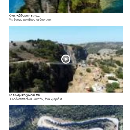
Κίνα: «Δίδυμοι» εντυ...
Με θαύμα μοιάζουν οι δύο ναοί,
Το ελληνικό χωριό πο...
Η Αράδαινα είναι, λοιπόν, ένα χωριό σ