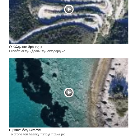
Ο ελληνικός δρόμος μ...
Οι ντόπιοι την ξέρουν την διαδρομή κα
Η βυθισμένη «Ατλαντί...
Το drone του haanity πέταξε πάνω μια