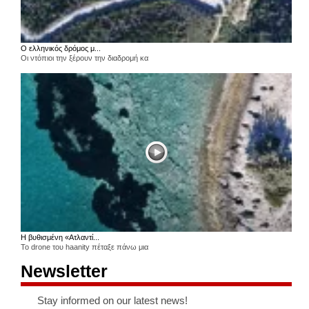
Ο ελληνικός δρόμος μ...
Οι ντόπιοι την ξέρουν την διαδρομή κα
Η βυθισμένη «Ατλαντί...
Το drone του haanity πέταξε πάνω μια
Newsletter
Stay informed on our latest news!