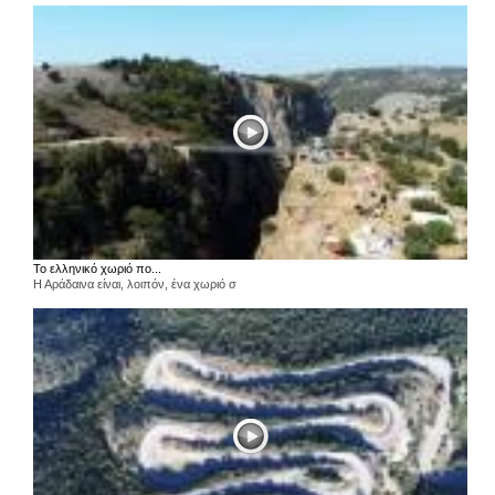
Το ελληνικό χωριό πο...
Η Αράδαινα είναι, λοιπόν, ένα χωριό σ