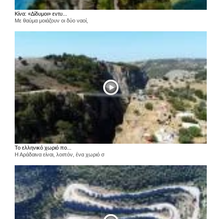
Κίνα: «Δίδυμοι» εντυ...
Με θαύμα μοιάζουν οι δύο ναοί,
Το ελληνικό χωριό πο...
Η Αράδαινα είναι, λοιπόν, ένα χωριό σ