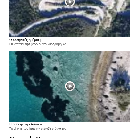
Ο ελληνικός δρόμος μ...
Οι ντόπιοι την ξέρουν την διαδρομή κα
Η βυθισμένη «Ατλαντί...
Το drone του haanity πέταξε πάνω μια