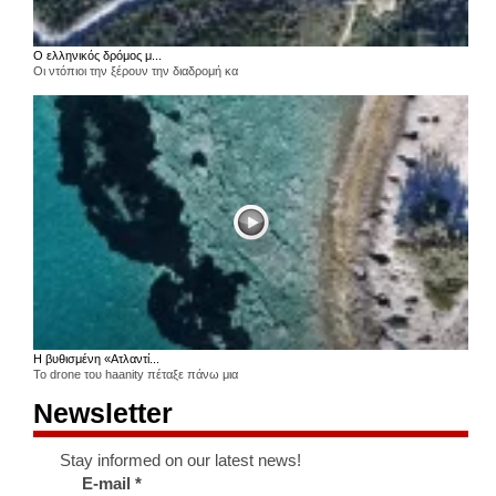
Ο ελληνικός δρόμος μ...
Οι ντόπιοι την ξέρουν την διαδρομή κα
Η βυθισμένη «Ατλαντί...
Το drone του haanity πέταξε πάνω μια
Newsletter
Stay informed on our latest news!
E-mail
*