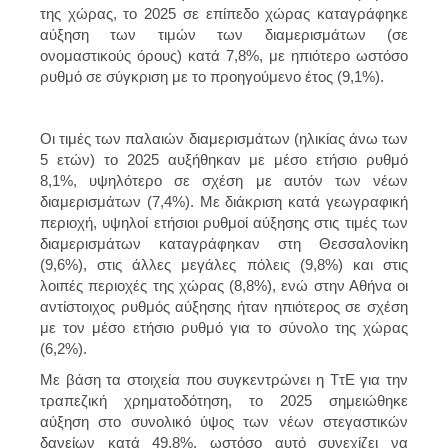
της χώρας, το 2025 σε επίπεδο χώρας καταγράφηκε
αύξηση των τιμών των διαμερισμάτων (σε
ονομαστικούς όρους) κατά 7,8%, με ηπιότερο ωστόσο
ρυθμό σε σύγκριση με το προηγούμενο έτος (9,1%).
Οι τιμές των παλαιών διαμερισμάτων (ηλικίας άνω των
5 ετών) το 2025 αυξήθηκαν με μέσο ετήσιο ρυθμό
8,1%, υψηλότερο σε σχέση με αυτόν των νέων
διαμερισμάτων (7,4%). Με διάκριση κατά γεωγραφική
περιοχή, υψηλοί ετήσιοι ρυθμοί αύξησης στις τιμές των
διαμερισμάτων καταγράφηκαν στη Θεσσαλονίκη
(9,6%), στις άλλες μεγάλες πόλεις (9,8%) και στις
λοιπές περιοχές της χώρας (8,8%), ενώ στην Αθήνα οι
αντίστοιχος ρυθμός αύξησης ήταν ηπιότερος σε σχέση
με τον μέσο ετήσιο ρυθμό για το σύνολο της χώρας
(6,2%).
Με βάση τα στοιχεία που συγκεντρώνει η ΤτΕ για την
τραπεζική χρηματοδότηση, το 2025 σημειώθηκε
αύξηση στο συνολικό ύψος των νέων στεγαστικών
δανείων κατά 49,8%, ωστόσο αυτό συνεχίζει να