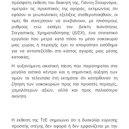
πρόσφατη έκθεση του διοικητή της, Γιάννη Στουρνάρα,
«μετρά» τις προοπτικές της αγοράς, εκτιμώντας ότι
εφόσον οι γεωπολιτικές εξελίξεις σταθεροποιηθούν, οι
τιμές θα συνεχίσουν να ανεβαίνουν, με ηπιότερους
ρυθμούς ενώ εισάγει τον Δείκτη Ικανότητας
Στεγαστικής Χρηματοδότησης (ΔΙΣΧ), ένα στατιστικό
εργαλείο που μετρά κατά πόσο το μέσο νοικοκυριό
μιας χώρας ή περιοχής έχει το απαραίτητο εισόδημα
για να ανταπεξέλθει στο κόστος αγοράς μιας μέσης
κατοικίας.
Η αυξανόμενη οικιστική πίεση που παρατηρείται στα
μεγάλα αστικά κέντρα και η σημαντική αύξηση των
τιμών τα τελευταία έτη εκτιμάται ότι κατηύθυναν τη
ζήτηση των νοικοκυριών προς πιο προσιτές περιοχές,
χαμηλότερων αξιών, αλλά και προς παλαιότερα
ακίνητα.
Η έκθεση της ΤτΕ σημειώνει ότι η δυσκολία εύρεσης
προσιτής στέγης δεν αφορά ή δεν εμφανίζεται με την