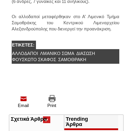
(6 άνδρες, 7 γυναίκες και 11 ανήλικους).
Οι αλλοδαποί μεταφέρθηκαν στο Α’ Λιμενικό Τμήμα
Σαμοθράκης του Κεντρικού Λιμεναρχείου
Αλεξανδρούπολης που διενεργεί την προανάκριση.
ΕΤΙΚΈΤΕΣ:
ΑΛΛΟΔΑΠΟΊ
ΛΜΑΝΙΚΌ ΣΏΜΑ
ΔΙΆΣΩΣΗ
ΦΟΥΣΚΩΤΌ ΣΚΆΦΟΣ
ΣΑΜΟΘΡΆΚΗ
Email
Print
Σχετικά Άρθρα
(ενεργή
Trending
καρτέλα)
Άρθρα