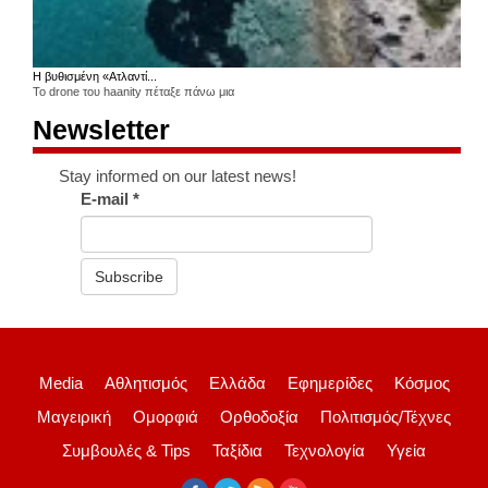
Η βυθισμένη «Ατλαντί...
Το drone του haanity πέταξε πάνω μια
Newsletter
Stay informed on our latest news!
E-mail
*
Subscribe
Media
Αθλητισμός
Ελλάδα
Εφημερίδες
Κόσμος
Μαγειρική
Ομορφιά
Ορθοδοξία
Πολιτισμός/Τέχνες
Συμβουλές & Tips
Ταξίδια
Τεχνολογία
Υγεία