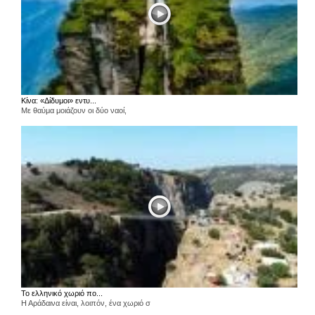
Κίνα: «Δίδυμοι» εντυ...
Με θαύμα μοιάζουν οι δύο ναοί,
Το ελληνικό χωριό πο...
Η Αράδαινα είναι, λοιπόν, ένα χωριό σ