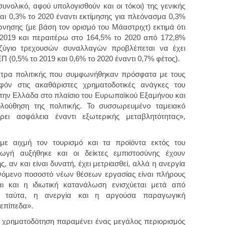
υνολικό, αφού υπολογισθούν και οι τόκοι) της γενικής
ι 0,3% το 2020 έναντι εκτίμησης για πλεόνασμα 0,3%
έρνησης (με βάση τον ορισμό του Μάαστριχτ) εκτιμά ότι
 2019 και περαιτέρω στο 164,5% το 2020 από 172,8%
οζύγιο τρεχουσών συναλλαγών προβλέπεται να έχει
Π (0,5% το 2019 και 0,6% το 2020 έναντι 0,7% φέτος).
έτρα πολιτικής που συμφωνήθηκαν πρόσφατα με τους
όν στις ακαθάριστες χρηματοδοτικές ανάγκες του
την Ελλάδα στο πλαίσιο του Ευρωπαϊκού Εξαμήνου και
λούθηση της πολιτικής. Το συσσωρευμένο ταμειακό
ει ασφάλεια έναντι εξωτερικής μεταβλητότητας»,
με αιχμή τον τουρισμό και τα προϊόντα εκτός του
ωγή αυξήθηκε και οι δείκτες εμπιστοσύνης έχουν
 αν και είναι δυνατή, έχει μετριασθεί, αλλά η ανεργία
ανόμενο ποσοστό νέων θέσεων εργασίας είναι πλήρους
αι και η ιδιωτική κατανάλωση ενισχύεται μετά από
ά ταύτα, η ανεργία και η αργούσα παραγωγική
επίπεδα».
ς χρηματοδότηση παραμένει ένας μεγάλος περιορισμός