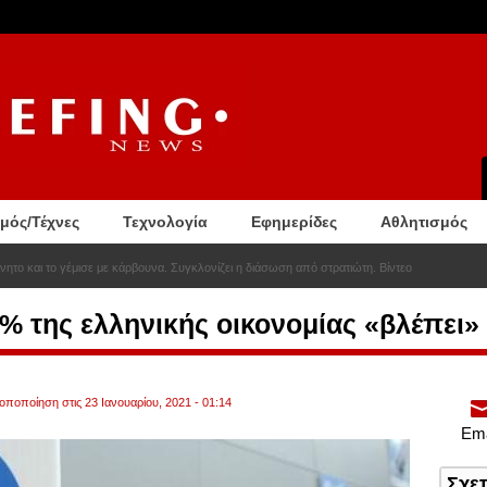
σμός/Τέχνες
Τεχνολογία
Εφημερίδες
Αθλητισμός
νητο και το γέμισε με κάρβουνα. Συγκλονίζει η διάσωση από στρατιώτη. Βίντεο
% της ελληνικής οικονομίας «βλέπει
ροποποίηση στις 23 Ιανουαρίου, 2021 - 01:14
Ema
Σχε