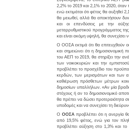
2,2% το 2019 και 2,1% το 2020, όταν 
ενώ εκτιμάται ότι φέτος θα αυξηθεί
θα μειωθεί, αλλά θα αποκτήσουν δυ
και οι επενδύσεις με την αύξη
μεταρρυθμιστικού προγράμματος της 
και είναι ακόμη υψηλή, θα συνεχίσει 
Ο ΟΟΣΑ εκτιμά ότι θα επιτευχθούν ο
και σημειώνει ότι η δημοσιονομική 
του ΑΕΠ το 2019, θα στηρίξει την α
των νοικοκυριών και την εμπιστοσ
προβλέπει το προσχέδιο του προϋπολ
κερδών, των μερισμάτων και των α
καθιέρωση πρόσθετων μέτρων κοιν
δημοσίων υπαλλήλων. «Αν μία βραδύτ
στόχους ή αν το δημοσιονομικό αποτ
θα πρέπει να δώσει προτεραιότητα σε
υποδομές και να συνεχίσει τη διεύρυ
O
ΟΟΣΑ
προβλέπει ότι η ανεργία θ
από 19,5% φέτος, ενώ για τον πλη
προβλέπει αύξηση στο 1,3% και το