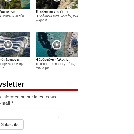
δυμοι» εντυ...
Το ελληνικό χωριό πο...
 μοιάζουν οι δύο
Η Αράδαινα είναι, λοιπόν, ένα
χωριό σ
κός δρόμος μ...
Η βυθισμένη «Ατλαντί...
οι την ξέρουν την
Το drone του haanity πέταξε
 κα
πάνω μια
sletter
y informed on our latest news!
-mail
*
Subscribe