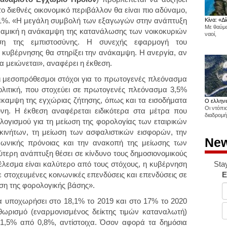
το διεθνές οικονομικό περιβάλλον θα είναι πιο αδύναμο,
 2,1%. «Η μεγάλη συμβολή των εξαγωγών στην ανάπτυξη
Κίνα: «Δί
Με θαύμα
ναμική η ανάκαμψη της κατανάλωσης των νοικοκυριών
ναοί,
ση της εμπιστοσύνης. Η συνεχής εφαρμογή του
κυβέρνησης θα στηρίξει την ανάκαμψη. Η ανεργία, αν
να μειώνεται», αναφέρει η έκθεση.
ι μεσοπρόθεσμοι στόχοι για το πρωτογενές πλεόνασμα
πολιτική, που στοχεύει σε πρωτογενές πλεόνασμα 3,5%
νάκαμψη της εγχώριας ζήτησης, όπως και τα εισοδήματα
Ο ελληνι
Οι ντόπι
ύνη. Η έκθεση αναφέρεται ειδικότερα στα μέτρα που
διαδρομή
ογισμού για τη μείωση της φορολογίας των εταιρικών
κινήτων, τη μείωση των ασφαλιστικών εισφορών, την
New
ωνικής πρόνοιας και την ανακοπή της μείωσης των
ερη ανάπτυξη θέσει σε κίνδυνο τους δημοσιονομικούς
Sta
έλεσμα είναι καλύτερο από τους στόχους, η κυβέρνηση
E
 στοχευμένες κοινωνικές επενδύσεις και επενδύσεις σε
νση της φορολογικής βάσης».
α υποχωρήσει στο 18,1% το 2019 και στο 17% το 2020
θωρισμό (εναρμονισμένος δείκτης τιμών καταναλωτή)
 1,5% από 0,8%, αντίστοιχα. Όσον αφορά τα δημόσια