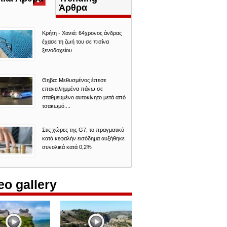
καρτέλα)
Άρθρα
Κρήτη - Χανιά: 64χρονος άνδρας
έχασε τη ζωή του σε πισίνα
ξενοδοχείου
Θηβα: Μεθυσμένος έπεσε
επανειλημμένα πάνω σε
σταθμευμένο αυτοκίνητο μετά από
τσακωμό....
Στις χώρες της G7, το πραγματικό
κατά κεφαλήν εισόδημα αυξήθηκε
συνολικά κατά 0,2%
eo gallery