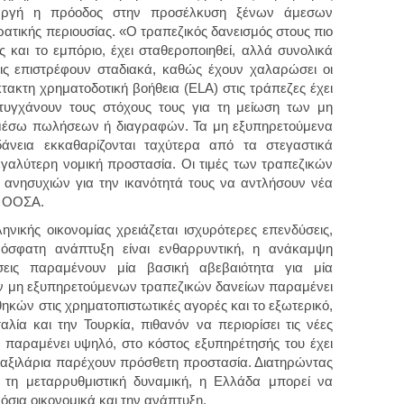
αι αργή η πρόοδος στην προσέλκυση ξένων άμεσων
ρατικής περιουσίας. «Ο τραπεζικός δανεισμός στους πιο
ς και το εμπόριο, έχει σταθεροποιηθεί, αλλά συνολικά
εις επιστρέφουν σταδιακά, καθώς έχουν χαλαρώσει οι
τακτη χρηματοδοτική βοήθεια (ELA) στις τράπεζες έχει
ιτυγχάνουν τους στόχους τους για τη μείωση των μη
 μέσω πωλήσεων ή διαγραφών. Τα μη εξυπηρετούμενα
δάνεια εκκαθαρίζονται ταχύτερα από τα στεγαστικά
εγαλύτερη νομική προστασία. Οι τιμές των τραπεζικών
ανησυχιών για την ικανότητά τους να αντλήσουν νέα
ο ΟΟΣΑ.
νικής οικονομίας χρειάζεται ισχυρότερες επενδύσεις,
όσφατη ανάπτυξη είναι ενθαρρυντική, η ανάκαμψη
σεις παραμένουν μία βασική αβεβαιότητα για μία
ν μη εξυπηρετούμενων τραπεζικών δανείων παραμένει
ηκών στις χρηματοπιστωτικές αγορές και το εξωτερικό,
λία και την Τουρκία, πιθανόν να περιορίσει τις νέες
ς παραμένει υψηλό, στο κόστος εξυπηρέτησής του έχει
μαξιλάρια παρέχουν πρόσθετη προστασία. Διατηρώντας
ι τη μεταρρυθμιστική δυναμική, η Ελλάδα μπορεί να
μόσια οικονομικά και την ανάπτυξη.