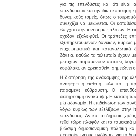
για τις επενδύσεις και ότι είν
επενδύσεων και την ιδιωτικοποίηση κ
δυναμικούς τομείς, όπως ο τουρισμό
συνεχίζει να μειώνεται. Οι καταθέσ
έλεγχοι στην κίνηση κεφαλαίων. Η έκ
σχεδόν εξαλειφθεί. Οι τράπεζες επ
εξυπηρετούμενων δανείων, κυρίως
επιχειρηματικά και καταναλωτικά 
δάνεια, καθώς τα τελευταία έχουν μ
μετοχών παραμένουν άστατες λόγω 
κεφάλαια, αν χρειασθεί», σημειώνει 
Η διατήρηση της ανάκαμψης της ελλη
αναφέρει η έκθεση. «Αν και η πρ
παραμένει εύθραυστη. Οι επενδύ
διατηρήσιμη ανάκαμψη. Η έκταση τω
μία αδυναμία. Η επιδείνωση των συνθ
λόγω κυρίως των εξελίξεων στην Ιτα
επενδύσεις. Αν και το δημόσιο χρέο
τεθεί τώρα πλαφόν και τα ταμειακά 
βιώσιμη δημοσιονομική πολιτική κα
περιορίσει νέους κινδύνους για τα δη