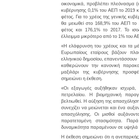
οικονομικά, προβλέπει πλεόνασμα (σ
κυβέρνησης 0,1% του ΑΕΠ το 2019 κα
φέτος. Για το χρέος της γενικής κυβ
θα μειωθεί στο 168,9% του ΑΕΠ το
φέτος και 176,1% το 2017. Το ισ
έλλειμμα μικρότερο από το 1% του ΑΕ
«Η ελάφρυνση του χρέους και τα μ
Ευρωπαίους εταίρους βάζουν πλαφ
ελληνικού δημοσίου, επανεντάσσουν 
καθιερώνουν την κανονική παρακο
μαξιλάρι της κυβέρνησης προσφέρ
σημειώνει η έκθεση.
«Οι εξαγωγές αυξήθηκαν ισχυρά, 
πετρελαίου. Η βιομηχανική παραγ
βελτιωθεί. Η αύξηση της απασχόλησης,
συνεχίζει να μειώνεται και ένα αυξ
απασχόλησης. Οι μισθοί αυξάνοντ
παρατεταμένη στασιμότητα. Παρ
δυναμικότητα παραμένουν σε υψηλά 
Η έκθεση σημειώνει ότι η ανεπαρκή