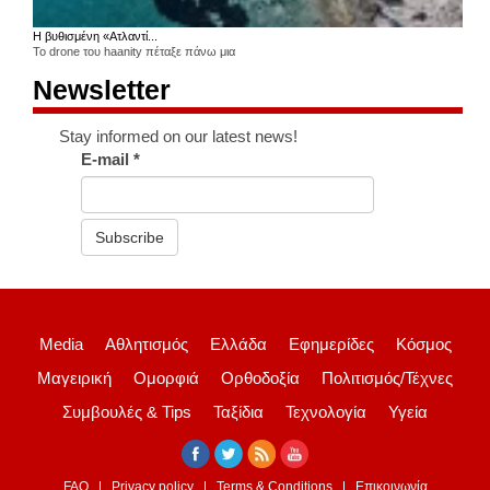
Η βυθισμένη «Ατλαντί...
Το drone του haanity πέταξε πάνω μια
Newsletter
Stay informed on our latest news!
E-mail
*
Subscribe
Media
Αθλητισμός
Ελλάδα
Εφημερίδες
Κόσμος
Μαγειρική
Ομορφιά
Ορθοδοξία
Πολιτισμός/Τέχνες
Συμβουλές & Tips
Ταξίδια
Τεχνολογία
Υγεία
FAQ
Privacy policy
Terms & Conditions
Επικοινωνία