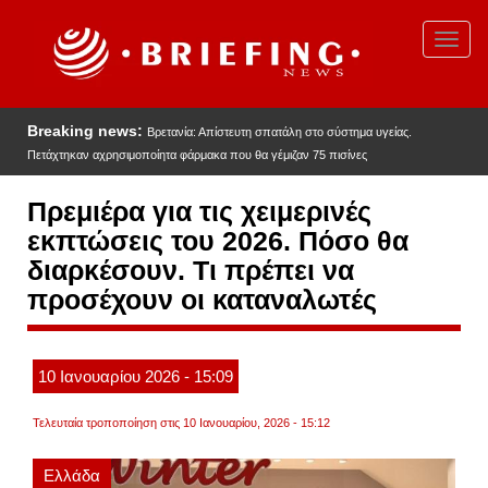
Παράκαμψη
προς
Toggl
το
navig
κυρίως
περιεχόμενο
Breaking news:
Βρετανία: Απίστευτη σπατάλη στο σύστημα υγείας.
Πετάχτηκαν αχρησιμοποίητα φάρμακα που θα γέμιζαν 75 πισίνες
Πρεμιέρα για τις χειμερινές
εκπτώσεις του 2026. Πόσο θα
διαρκέσουν. Τι πρέπει να
προσέχουν οι καταναλωτές
10
Ιανουαρίου
2026
- 15:09
Τελευταία τροποποίηση στις 10 Ιανουαρίου, 2026 - 15:12
Ελλάδα