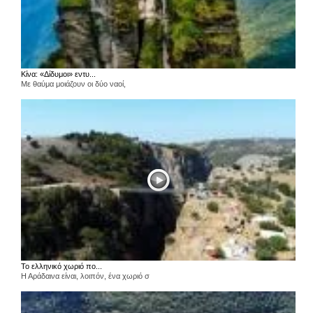
Κίνα: «Δίδυμοι» εντυ...
Με θαύμα μοιάζουν οι δύο ναοί,
Το ελληνικό χωριό πο...
Η Αράδαινα είναι, λοιπόν, ένα χωριό σ