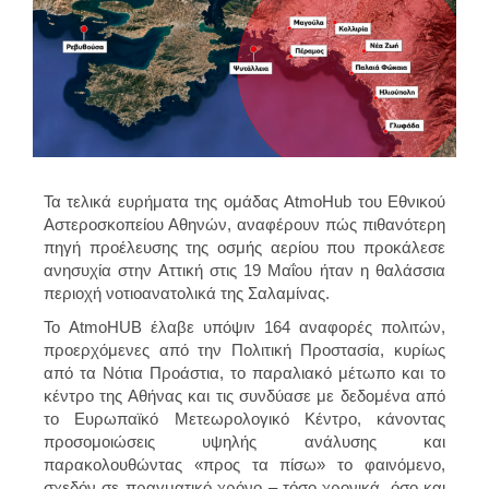
Τα τελικά ευρήματα της ομάδας AtmoHub του Εθνικού
Αστεροσκοπείου Αθηνών, αναφέρουν πώς πιθανότερη
πηγή προέλευσης της οσμής αερίου που προκάλεσε
ανησυχία στην Αττική στις 19 Μαΐου ήταν η θαλάσσια
περιοχή νοτιοανατολικά της Σαλαμίνας.
Το AtmoHUB έλαβε υπόψιν 164 αναφορές πολιτών,
προερχόμενες από την Πολιτική Προστασία, κυρίως
από τα Νότια Προάστια, το παραλιακό μέτωπο και το
κέντρο της Αθήνας και τις συνδύασε με δεδομένα από
το Ευρωπαϊκό Μετεωρολογικό Κέντρο, κάνοντας
προσομοιώσεις υψηλής ανάλυσης και
παρακολουθώντας «προς τα πίσω» το φαινόμενο,
σχεδόν σε πραγματικό χρόνο – τόσο χρονικά, όσο και