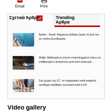
Email
Print
Σχετικά Άρθρα
(ενεργή
Trending
καρτέλα)
Άρθρα
Κρήτη - Χανιά: 64χρονος άνδρας έχασε τη ζωή του
σε πισίνα ξενοδοχείου
Θηβα: Μεθυσμένος έπεσε επανειλημμένα πάνω σε
σταθμευμένο αυτοκίνητο μετά από τσακωμό....
Στις χώρες της G7, το πραγματικό κατά κεφαλήν
εισόδημα αυξήθηκε συνολικά κατά 0,2%
Video gallery