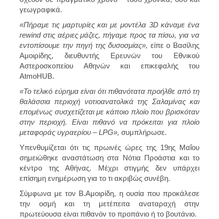
γεωγραφικά.
«Πήραμε τις μαρτυρίες και με μοντέλα 3D κάναμε ένα
rewind στις αέριες μάζες, πήγαμε προς τα πίσω, για να
εντοπίσουμε την πηγή της δυσοσμίας»,
είπε ο Βασίλης
Αμοιρίδης, διευθυντής Ερευνών του Εθνικού
Αστεροσκοπείου Αθηνών και επικεφαλής του
AtmoHUB.
«Το τελικό εύρημα είναι ότι πιθανότατα προήλθε από τη
θαλάσσια περιοχή νοτιοανατολικά της Σαλαμίνας και
επομένως συσχετίζεται με κάποιο πλοίο που βρισκόταν
στην περιοχή. Είναι πιθανό να πρόκειται για πλοίο
μεταφοράς υγραερίου – LPG»,
συμπλήρωσε.
Υπενθυμίζεται ότι τις πρωινές ώρες της 19ης Μαΐου
σημειώθηκε αναστάτωση στα Νότια Προάστια και το
κέντρο της Αθήνας.
Μέχρι στιγμής δεν υπάρχει
επίσημη ενημέρωση για το τι ακριβώς συνέβη.
Σύμφωνα με τον Β.Αμοιρίδη, η ουσία που προκάλεσε
την οσμή και τη μετέπειτα αναταραχή στην
πρωτεύουσα είναι πιθανόν το προπάνιο ή το βουτάνιο.