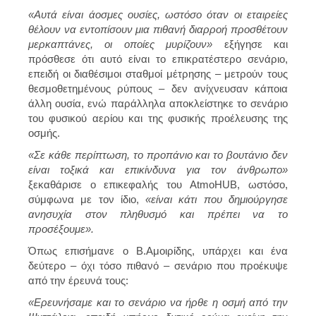
«Αυτά είναι άοσμες ουσίες, ωστόσο όταν οι εταιρείες
θέλουν να εντοπίσουν μια πιθανή διαρροή προσθέτουν
μερκαπτάνες, οι οποίες μυρίζουν»
εξήγησε και
πρόσθεσε ότι αυτό είναι το επικρατέστερο σενάριο,
επειδή οι διαθέσιμοι σταθμοί μέτρησης – μετρούν τους
θεσμοθετημένους ρύπους – δεν ανίχνευσαν κάποια
άλλη ουσία, ενώ παράλληλα αποκλείστηκε το σενάριο
του φυσικού αερίου και της φυσικής προέλευσης της
οσμής.
«Σε κάθε περίπτωση, το προπάνιο και το βουτάνιο δεν
είναι τοξικά και επικίνδυνα για τον άνθρωπο»
ξεκαθάρισε ο επικεφαλής του AtmoHUB, ωστόσο,
σύμφωνα με τον ίδιο,
«είναι κάτι που δημιούργησε
ανησυχία στον πληθυσμό και πρέπει να το
προσέξουμε».
Όπως επισήμανε ο Β.Αμοιρίδης, υπάρχει και ένα
δεύτερο – όχι τόσο πιθανό – σενάριο που προέκυψε
από την έρευνά τους:
«Ερευνήσαμε και το σενάριο να ήρθε η οσμή από την