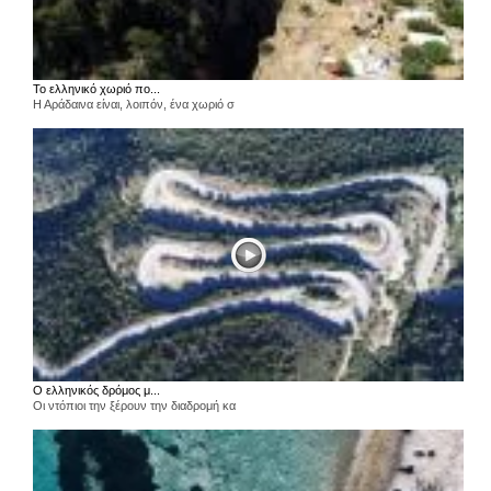
Το ελληνικό χωριό πο...
Η Αράδαινα είναι, λοιπόν, ένα χωριό σ
Ο ελληνικός δρόμος μ...
Οι ντόπιοι την ξέρουν την διαδρομή κα