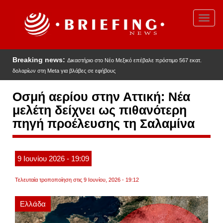
Παράκαμψη
προς
Toggl
το
navig
κυρίως
περιεχόμενο
Breaking news:
Δικαστήριο στο Νέο Μεξικό επέβαλε πρόστιμο 567 εκατ.
δολαρίων στη Meta για βλάβες σε εφήβους
Οσμή αερίου στην Αττική: Νέα
μελέτη δείχνει ως πιθανότερη
πηγή προέλευσης τη Σαλαμίνα
9
Ιουνίου
2026
- 19:09
Τελευταία τροποποίηση στις 9 Ιουνίου, 2026 - 19:12
Ελλάδα