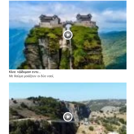
Κίνα: «Δίδυμοι» εντυ...
Με θαύμα μοιάζουν οι δύο ναοί,