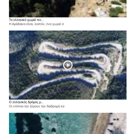
Το ελληνικό χωριό πο...
Η Αράδαινα είναι, λοιπόν, ένα χωριό σ
Ο ελληνικός δρόμος μ...
Οι ντόπιοι την ξέρουν την διαδρομή κα