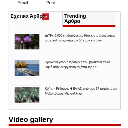
Email
Print
Σχετικά Άρθρα
(ενεργή
Trending
καρτέλα)
Άρθρα
ΔΥΠΑ: 8.000 επιδοτούμενες θέσεις στο πρόγραμμα
απασχόλησης ανέργων 55 ετών και άνω
Πρόκειται για ένα πρότζεκτ που βρίσκεται πολύ
ψηλά στην ενεργειακή ατζέντα της ΕΕ.
Κρήτη - Ρέθυμνο: Η ΕΛ.ΑΣ εντόπισε 17 φυτείες στον
Μυλοπόταμο. Μία σύλληψη
Video gallery