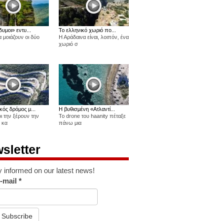
δυμοι» εντυ...
Το ελληνικό χωριό πο...
 μοιάζουν οι δύο
Η Αράδαινα είναι, λοιπόν, ένα
χωριό σ
κός δρόμος μ...
Η βυθισμένη «Ατλαντί...
οι την ξέρουν την
Το drone του haanity πέταξε
 κα
πάνω μια
sletter
y informed on our latest news!
-mail
*
Subscribe