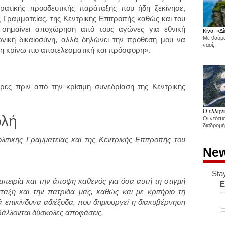
ρατικής προοδευτικής παράταξης που ήδη ξεκίνησε,
ς Γραμματείας, της Κεντρικής Επιτροπής καθώς και του
σημαίνει αποχώρηση από τους αγώνες για εθνική
Κίνα: «Δί
Με θαύμα
νωνική δικαιοσύνη, αλλά δηλώνει την πρόθεσή μου να
ναοί,
η κρίνω πιο αποτελεσματική και πρόσφορη».
ρες πριν από την κρίσιμη συνεδρίαση της Κεντρικής
Ο ελληνι
ολή
Οι ντόπι
διαδρομή
ιτικής Γραμματείας και της Κεντρικής Επιτροπής του
New
Sta
εμπειρία και την άποψη καθενός για όσα αυτή τη στιγμή
E
αξη και την πατρίδα μας, καθώς και με κριτήριο τη
 επικίνδυνα αδιέξοδα, που δημιουργεί η διακυβέρνηση
βάλλονται δύσκολες αποφάσεις.