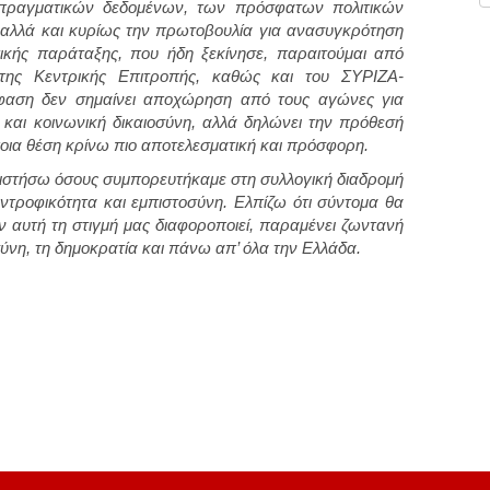
πραγματικών δεδομένων, των πρόσφατων πολιτικών
 αλλά και κυρίως την πρωτοβουλία για ανασυγκρότηση
ικής παράταξης, που ήδη ξεκίνησε, παραιτούμαι από
, της Κεντρικής Επιτροπής, καθώς και του ΣΥΡΙΖΑ-
όφαση δεν σημαίνει αποχώρηση από τους αγώνες για
α και κοινωνική δικαιοσύνη, αλλά δηλώνει την πρόθεσή
οια θέση κρίνω πιο αποτελεσματική και πρόσφορη.
ιστήσω όσους συμπορευτήκαμε στη συλλογική διαδρομή
ντροφικότητα και εμπιστοσύνη. Ελπίζω ότι σύντομα θα
ι αν αυτή τη στιγμή μας διαφοροποιεί, παραμένει ζωντανή
σύνη, τη δημοκρατία και πάνω απ’ όλα την Ελλάδα.