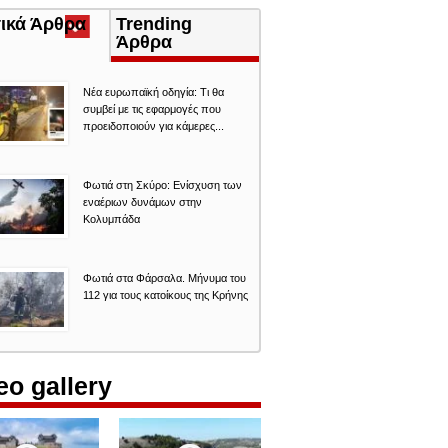
τικά Άρθρα
(ενεργή
Trending
καρτέλα)
Άρθρα
Νέα ευρωπαϊκή οδηγία: Τι θα
συμβεί με τις εφαρμογές που
προειδοποιούν για κάμερες...
Φωτιά στη Σκύρο: Ενίσχυση των
εναέριων δυνάμων στην
Κολυμπάδα
Φωτιά στα Φάρσαλα. Μήνυμα του
112 για τους κατοίκους της Κρήνης
eo gallery