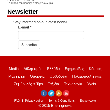
Το drone του haanity πέταξε πάνω μια
Newsletter
Stay informed on our latest news!
E-mail
*
Subscribe
Media
Αθλητισμός
Ελλάδα
Εφημερίδες
Κόσμος
Μαγειρική
Ομορφιά
Ορθοδοξία
Πολιτισμός/Τέχνες
Συμβουλές & Tips
Ταξίδια
Τεχνολογία
Υγεία
FAQ
Privacy policy
Terms & Conditions
Επικοινωνία
© 2015 Briefingnews