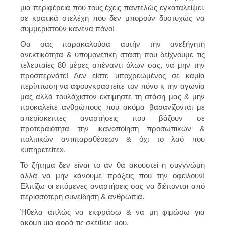
μια περιφέρεια που τους έχεις παντελώς εγκαταλείψει,
σε κρατικά στελέχη που δεν μπορούν δυστυχώς να
συμμεριστούν κανένα πόνο!
Θα σας παρακαλούσα αυτήν την ανεξήγητη
ανεκτικότητα & υπομονετική στάση που δείχνουμε τις
τελευταίες 80 μέρες απέναντι όλων σας, να μην την
προσπερνάτε! Δεν είστε υποχρεωμένος σε καμία
περίπτωση να αφουγκραστείτε τον πόνο κ την αγωνία
μας αλλά τουλάχιστον εκτιμήστε τη στάση μας & μην
προκαλείτε ανθρώπους που ακόμα βασανίζονται με
απερίσκεπτες αναρτήσεις που βάζουν σε
προτεραιότητα την ικανοποίηση προσωπικών &
πολιτικών αντιπαραθέσεων & όχι το λαό που
«υπηρετείτε».
Το ζήτημα δεν είναι το αν θα ακουστεί η συγγνώμη
αλλά να μην κάνουμε πράξεις που την οφείλουν!
Ελπίζω οι επόμενες αναρτήσεις σας να διέπονται από
περισσότερη συνείδηση & ανθρωπιά.
Ήθελα απλώς να εκφράσω & να μη φιμώσω για
ακόμη μια φορά τις σκέψεις μου.