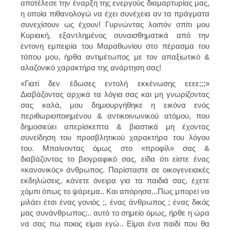
αποτέλεσε την έναρξη της ενεργούς διαμαρτυρίας μας,
η οποία πιθανολογώ να έχει συνέχεια αν τα πράγματα
συνεχίσουν ως έχουν! Γυρνώντας λοιπόν σπίτι μου
Κυριακή, εξαντλημένος συναισθηματικά από την
έντονη εμπειρία του Μαραθωνίου στο πέρασμα του
τόπου μου, ήρθα αντιμέτωπος με τον απαξιωτικό &
αλαζονικό χαρακτήρα της ανάρτηση σας!
«Γιατί δεν έδωσες εντολή εκκένωσης εεεε;;;»
Διαβάζοντας αρχικά τα λόγια σας και μη γνωρίζοντας
σας καλά, μου δημιουργήθηκε η εικόνα ενός
περιθωριοποιημένου & αντικοινωνικού ατόμου, που
δημοσιεύει απερίσκεπτα & βιαστικά μη έχοντας
συνείδηση του προσβλητικού χαρακτήρα του λόγου
του. Μπαίνοντας όμως στο «προφίλ» σας &
διαβάζοντας το βιογραφικό σας, είδα ότι είστε ένας
«κανονικός» άνθρωπος. Παρίσταστε σε οικογενειακές
εκδηλώσεις, κάνετε όνειρα για τα παιδιά σας, έχετε
χόμπι όπως το ψάρεμα.. Και απόρησα...Πως μπορεί να
μιλάει έτσι ένας γονιός ;, ένας άνθρωπος ; ένας δικός
μας συνάνθρωπος;.. αυτό το σημείο όμως, ήρθε η ώρα
να σας πω ποιος είμαι εγώ.. Είμαι ένα παιδί που θα