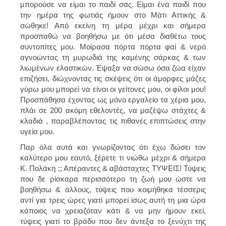
μπορούσε να είμαι το παιδί σας. Είμαι ένα παιδί που
την ημέρα της φωτιάς ήμουν στο Μάτι Αττικής &
σώθηκε! Από εκείνη τη μέρα μέχρι και σήμερα
προσπαθώ να βοηθήσω με ότι μέσα διαθέτω τους
συντοπίτες μου. Μοίρασα πόρτα πόρτα φαί & νερό
αγνοώντας τη μυρωδιά της καμένης σάρκας & των
λιωμένων ελαστικών. Έψαξα να σώσω όσα ζώα είχαν
επιζήσει, διώχνοντας τις σκέψεις ότι οι άμορφες μάζες
γύρω μου μπορεί να είναι οι γείτονες μου, οι φίλοι μου!
Προσπάθησα έχοντας ως μόνο εργαλείο τα χέρια μου,
πλάι σε 200 ακόμη εθελοντές, να μαζέψω στάχτες &
κλαδιά , παραβλέποντας τις πιθανές επιπτώσεις στην
υγεία μου.
Παρ όλα αυτά και γνωρίζοντας ότι έχω δώσει τον
καλύτερο μου εαυτό, ξέρετε τι νιώθω μέχρι & σήμερα
Κ. Πολάκη ;; Απέραντες & αβάσταχτες ΤΥΨΕΙΣ! Τύψεις
που δε ρίσκαρα περισσότερο τη ζωή μου ώστε να
βοηθήσω & άλλους, τύψεις που κοιμήθηκα τέσσερις
αντί για τρεις ώρες γιατί μπορεί ίσως αυτή τη μια ώρα
κάποιος να χρειαζόταν κάτι & να μην ήμουν εκεί,
τύψεις γιατί το βράδυ που δεν άντεξα το ξενύχτι της