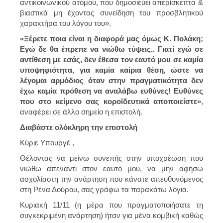
αντικοινωνικού ατόμου, που δημοσιεύει απερίσκεπτα &
βιαστικά μη έχοντας συνείδηση του προσβλητικού
χαρακτήρα του λόγου του».
«Ξέρετε ποια είναι η διαφορά μας όμως Κ. Πολάκη;
Εγώ δε θα έπρεπε να νιώθω τύψεις.. Γιατί εγώ σε
αντίθεση με εσάς, δεν έθεσα τον εαυτό μου σε καμία
υποψηφιότητα, για καμία καίρια θέση, ώστε να
λέγομαι αρμόδιος όταν στην πραγματικότητα δεν
έχω καμία πρόθεση να αναλάβω ευθύνες! Ευθύνες
που στο κείμενο σας κοροϊδευτικά αποποιείστε»
,
αναφέρει σε άλλο σημείο η επιστολή.
Διαβάστε ολόκληρη την επιστολή
Κύριε Υπουργέ ,
Θέλοντας να μείνω συνεπής στην υποχρέωση που
νιώθω απέναντι στον εαυτό μου, να μην αφήσω
ασχολίαστη την ανάρτηση που κάνατε απευθυνόμενος
στη Ρένα Δούρου, σας γράφω τα παρακάτω λόγια.
Κυριακή 11/11 (η μέρα που πραγματοποιήσατε τη
συγκεκριμένη ανάρτηση) ήταν για μένα κομβική καθώς