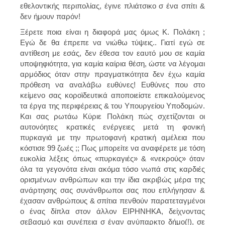
εθελοντικής περιπολίας, έγινε πλιάτσικο σ ένα σπίτι &
δεν ήμουν παρόν!
Ξέρετε ποια είναι η διαφορά μας όμως Κ. Πολάκη ;
Εγώ δε θα έπρεπε να νιώθω τύψεις.. Γιατί εγώ σε
αντίθεση με εσάς, δεν έθεσα τον εαυτό μου σε καμία
υποψηφιότητα, για καμία καίρια θέση, ώστε να λέγομαι
αρμόδιος όταν στην πραγματικότητα δεν έχω καμία
πρόθεση να αναλάβω ευθύνες! Ευθύνες που στο
κείμενο σας κοροϊδευτικά αποποιείστε επικαλούμενος
τα έργα της περιφέρειας & του Υπουργείου Υποδομών.
Και σας ρωτάω Κύριε Πολάκη πώς σχετίζονται οι
αυτονόητες κρατικές ενέργειες μετά τη φονική
πυρκαγιά με την πρωτοφανή κρατική αμέλεια που
κόστισε 99 ζωές ;; Πως μπορείτε να αναφέρετε με τόση
ευκολία λέξεις όπως «πυρκαγιές» & «νεκρούς» όταν
όλα τα γεγονότα είναι ακόμα τόσο νωπά στις καρδιές
ορισμένων ανθρώπων και την ίδια ακριβώς μέρα της
ανάρτησης σας συνάνθρωποι σας που επλήγησαν &
έχασαν ανθρώπους & σπίτια πενθούν παρατεταγμένοι
ο ένας δίπλα στον άλλον ΕΙΡΗΝΗΚΑ, δείχνοντας
σεβασμό και συνέπεια σ έναν ανύπαρκτο δήμο(!), σε