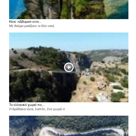
Κίνα: «Δίδυμοι» εντυ...
Με θαύμα μοιάζουν οι δύο ναοί,
Το ελληνικό χωριό πο...
Η Αράδαινα είναι, λοιπόν, ένα χωριό σ