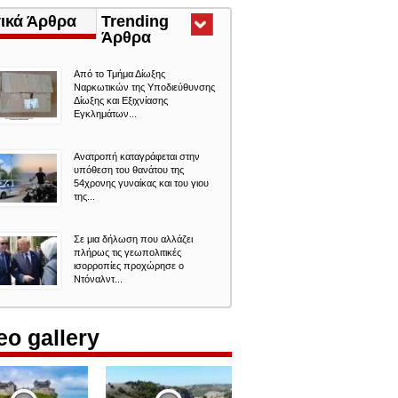
τικά Άρθρα
Trending
Άρθρα
(ενεργή
καρτέλα)
Από το Τμήμα Δίωξης
Ναρκωτικών της Υποδιεύθυνσης
Δίωξης και Εξιχνίασης
Εγκλημάτων...
Ανατροπή καταγράφεται στην
υπόθεση του θανάτου της
54χρονης γυναίκας και του γιου
της...
Σε μια δήλωση που αλλάζει
πλήρως τις γεωπολιτικές
ισορροπίες προχώρησε ο
Ντόναλντ...
eo gallery