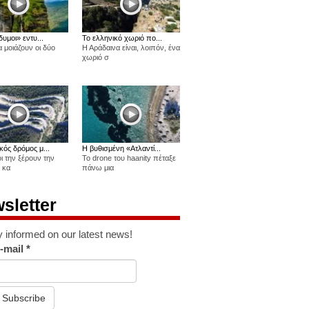
δυμοι» εντυ...
Το ελληνικό χωριό πο...
 μοιάζουν οι δύο
Η Αράδαινα είναι, λοιπόν, ένα
χωριό σ
κός δρόμος μ...
Η βυθισμένη «Ατλαντί...
οι την ξέρουν την
Το drone του haanity πέταξε
 κα
πάνω μια
sletter
y informed on our latest news!
-mail
*
Subscribe