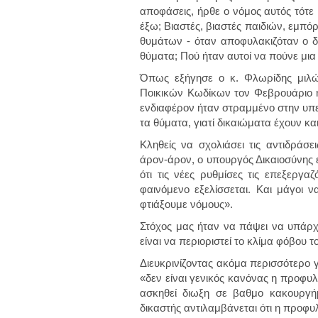
αποφάσεις, ήρθε ο νόμος αυτός τότε 
έξω; Βιαστές, βιαστές παιδιών, εμπό
θυμάτων - όταν αποφυλακιζόταν ο δ
θύματα; Πού ήταν αυτοί να πούνε μι
Όπως εξήγησε ο κ. Φλωρίδης μιλ
Ποικικών Κωδίκων τον Φεβρουάριο 
ενδιαφέρον ήταν στραμμένο στην υπ
τα θύματα, γιατί δικαιώματα έχουν κα
Κληθείς να σχολιάσει τις αντιδράσ
άρον-άρον, ο υπουργός Δικαιοσύνης εί
ότι τις νέες ρυθμίσες τις επεξεργ
φαινόμενο εξελίσσεται. Και μάγοι 
φτιάξουμε νόμους».
Στόχος μας ήταν να πάψει να υπάρχε
είναι να περιοριστεί το κλίμα φόβου
Διευκρινίζοντας ακόμα περισσότερο 
«δεν είναι γενικός κανόνας η προφυλ
ασκηθεί διωξη σε βαθμο κακουργή
δικαστής αντιλαμβάνεται ότι η προφυ