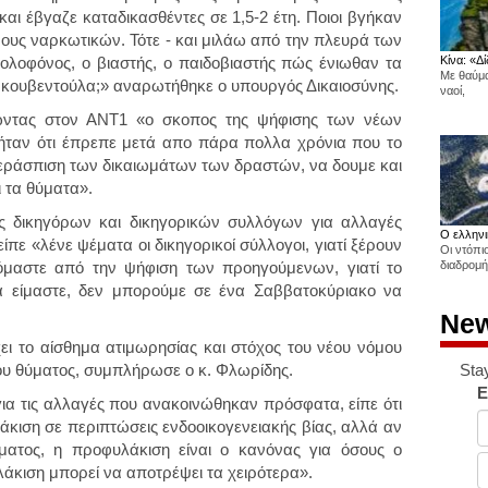
και έβγαζε καταδικασθέντες σε 1,5-2 έτη. Ποιοι βγήκαν
ρους ναρκωτικών. Τότε - και μιλάω από την πλευρά των
ολοφόνος, ο βιαστής, ο παιδοβιαστής πώς ένιωθαν τα
Κίνα: «Δί
Με θαύμα
α κουβεντούλα;» αναρωτήθηκε ο υπουργός Δικαιοσύνης.
ναοί,
ώντας στον ΑΝΤ1 «ο σκοπος της ψήφισης των νέων
ήταν ότι έπρεπε μετά απο πάρα πολλα χρόνια που το
εράσπιση των δικαιωμάτων των δραστών, να δουμε και
ι τα θύματα».
εις δικηγόρων και δικηγορικών συλλόγων για αλλαγές
Ο ελληνι
πε «λένε ψέματα οι δικηγορικοί σύλλογοι, γιατί ξέρουν
Οι ντόπι
αζόμαστε από την ψήφιση των προηγούμενων, γιατί το
διαδρομή
να είμαστε, δεν μπορούμε σε ένα Σαββατοκύριακο να
New
ι το αίσθημα ατιμωρησίας και στόχος του νέου νόμου
Sta
 του θύματος, συμπλήρωσε ο κ. Φλωρίδης.
E
για τις αλλαγές που ανακοινώθηκαν πρόσφατα, είπε ότι
άκιση σε περιπτώσεις ενδοοικογενειακής βίας, αλλά αν
ματος, η προφυλάκιση είναι ο κανόνας για όσους ο
λάκιση μπορεί να αποτρέψει τα χειρότερα».