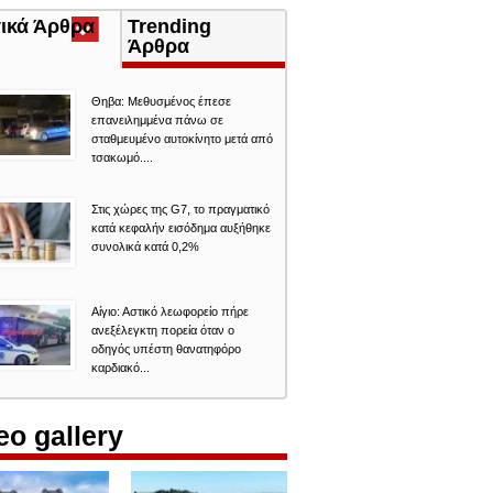
τικά Άρθρα
(ενεργή
Trending
καρτέλα)
Άρθρα
Θηβα: Μεθυσμένος έπεσε
επανειλημμένα πάνω σε
σταθμευμένο αυτοκίνητο μετά από
τσακωμό....
Στις χώρες της G7, το πραγματικό
κατά κεφαλήν εισόδημα αυξήθηκε
συνολικά κατά 0,2%
Αίγιο: Αστικό λεωφορείο πήρε
ανεξέλεγκτη πορεία όταν ο
οδηγός υπέστη θανατηφόρο
καρδιακό...
eo gallery