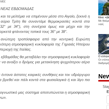
νει:
Σ ΝΕΑΣ ΕΒΔΟΜΑΔΑΣ
αι τα μελτέμια να επιμένουν μέσα στο Αιγαίο, ξεκινά η
Κίνα: «Δί
 αύριο Τρίτη θα συναντάμε θερμοκρασίες κοντά στα
Με θαύμα
ναοί,
32° με 34°), στη συνέχεια όμως και μέχρι και την
ρκετά φτάνοντας τοπικά τους 36° με 38°.
 ανώτερη τροπόσφαιρα από την κεντρική Ευρώπη
κότερη ατμοσφαιρική κυκλοφορία της Γηραιάς Ηπείρου
εριοχή της Ιταλίας.
ς εβδομάδας θα μεταβάλει την ατμοσφαιρική κυκλοφορία
Ο ελληνι
Οι ντόπι
 να ανοίξει ο δρόμος για μετακίνηση ψυχρότερου αέρα
διαδρομή
ε έντονα άστατες καιρικές συνθήκες και τον υδράργυρο
New
 βρεθεί και πάλι κοντά στα φυσιολογικά ή και λίγο πιο
Sta
E
ρογνωστικό μας σύστημα αποτυπώνεται η ατμοσφαιρική
νω».