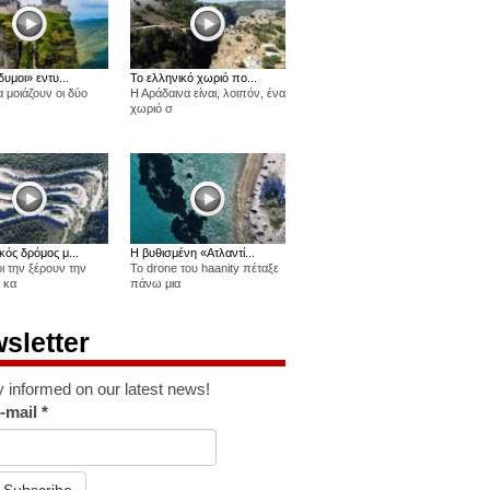
δυμοι» εντυ...
Το ελληνικό χωριό πο...
 μοιάζουν οι δύο
Η Αράδαινα είναι, λοιπόν, ένα
χωριό σ
κός δρόμος μ...
Η βυθισμένη «Ατλαντί...
οι την ξέρουν την
Το drone του haanity πέταξε
 κα
πάνω μια
sletter
y informed on our latest news!
-mail
*
Subscribe