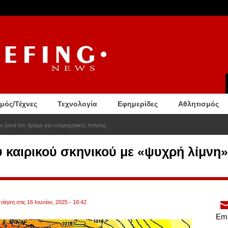
σμός/Τέχνες
Τεχνολογία
Εφημερίδες
Αθλητισμός
υν ξανά τον δρόμο για υπερηχητικές πτήσεις
 καιρικού σκηνικού με «ψυχρή λίμνη»
ίηση στις 16 Ιουνίου, 2025 - 18:42
Ema