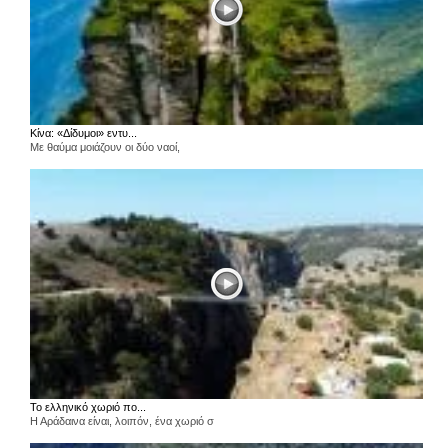
Κίνα: «Δίδυμοι» εντυ...
Με θαύμα μοιάζουν οι δύο ναοί,
Το ελληνικό χωριό πο...
Η Αράδαινα είναι, λοιπόν, ένα χωριό σ