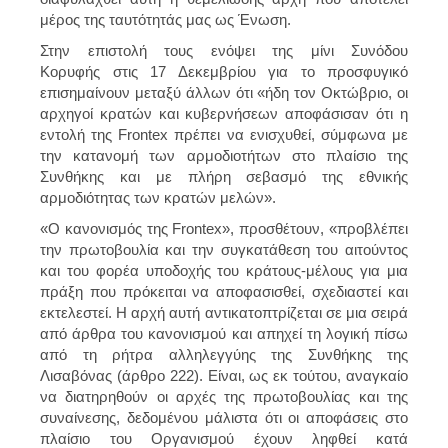
μέρος της ταυτότητάς μας ως Ένωση.
Στην επιστολή τους ενόψει της μίνι Συνόδου
Κορυφής στις 17 Δεκεμβρίου για το προσφυγικό
επισημαίνουν μεταξύ άλλων ότι «ήδη τον Οκτώβριο, οι
αρχηγοί κρατών και κυβερνήσεων αποφάσισαν ότι η
εντολή της Frontex πρέπει να ενισχυθεί, σύμφωνα με
την κατανομή των αρμοδιοτήτων στο πλαίσιο της
Συνθήκης και με πλήρη σεβασμό της εθνικής
αρμοδιότητας των κρατών μελών».
«Ο κανονισμός της Frontex», προσθέτουν, «προβλέπει
την πρωτοβουλία και την συγκατάθεση του αιτούντος
και του φορέα υποδοχής του κράτους-μέλους για μια
πράξη που πρόκειται να αποφασισθεί, σχεδιαστεί και
εκτελεστεί. Η αρχή αυτή αντικατοπτρίζεται σε μια σειρά
από άρθρα του κανονισμού και απηχεί τη λογική πίσω
από τη ρήτρα αλληλεγγύης της Συνθήκης της
Λισαβόνας (άρθρο 222). Είναι, ως εκ τούτου, αναγκαίο
να διατηρηθούν οι αρχές της πρωτοβουλίας και της
συναίνεσης, δεδομένου μάλιστα ότι οι αποφάσεις στο
πλαίσιο του Οργανισμού έχουν ληφθεί κατά