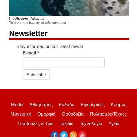
Η βυθισμένη «Ατλαντί...
Το drone του haanity πέταξε πάνω μια
Newsletter
Stay informed on our latest news!
E-mail
*
Subscribe
Media
Αθλητισμός
Ελλάδα
Εφημερίδες
Κόσμος
Μαγειρική
Ομορφιά
Ορθοδοξία
Πολιτισμός/Τέχνες
Συμβουλές & Tips
Ταξίδια
Τεχνολογία
Υγεία