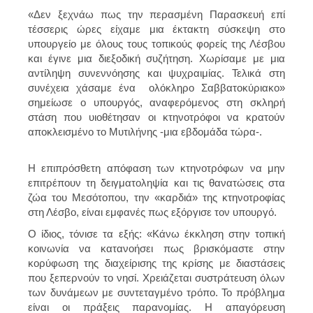
«Δεν ξεχνάω πως την περασμένη Παρασκευή επί
τέσσερις ώρες είχαμε μια έκτακτη σύσκεψη στο
υπουργείο με όλους τους τοπικούς φορείς της Λέσβου
και έγινε μια διεξοδική συζήτηση. Χωρίσαμε με μια
αντίληψη συνεννόησης και ψυχραιμίας. Τελικά στη
συνέχεια χάσαμε ένα ολόκληρο Σαββατοκύριακο»
σημείωσε ο υπουργός, αναφερόμενος στη σκληρή
στάση που υιοθέτησαν οι κτηνοτρόφοι να κρατούν
αποκλεισμένο το Μυτιλήνης -μια εβδομάδα τώρα-.
Η επιπρόσθετη απόφαση των κτηνοτρόφων να μην
επιτρέπουν τη δειγματοληψία και τις θανατώσεις στα
ζώα του Μεσότοπου, την «καρδιά» της κτηνοτροφίας
στη Λέσβο, είναι εμφανές πως εξόργισε τον υπουργό.
Ο ίδιος, τόνισε τα εξής: «Κάνω έκκληση στην τοπική
κοινωνία να κατανοήσει πως βρισκόμαστε στην
κορύφωση της διαχείρισης της κρίσης με διαστάσεις
που ξεπερνούν το νησί. Χρειάζεται συστράτευση όλων
των δυνάμεων με συντεταγμένο τρόπο. Το πρόβλημα
είναι οι πράξεις παρανομίας. Η απαγόρευση