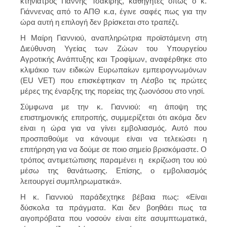
κτηνίατρος Γιάννης Τσακίρης, καθηγητές όπως ο κ.
Γιάννενας από το ΑΠΘ κ.α, έγινε σαφές πως για την
ώρα αυτή η επιλογή δεν βρίσκεται στο τραπέζι.
Η Μαίρη Γιαννιού, αναπληρώτρια προϊστάμενη στη
Διεύθυνση Υγείας των Ζώων του Υπουργείου
Αγροτικής Ανάπτυξης και Τροφίμων, αναφέρθηκε στο
κλιμάκιο των ειδικών Ευρωπαίων εμπειρογνωμόνων
(EU VET) που επισκέφτηκαν τη Λέσβο τις πρώτες
μέρες της έναρξης της πορείας της ζωονόσου στο νησί.
Σύμφωνα με την κ. Γιαννιού: «
η άποψη της
επιστημονικής επιτροπής, συμμερίζεται ότι ακόμα δεν
είναι η ώρα για να γίνει εμβολιασμός
. Aυτό που
προσπαθούμε να κάνουμε είναι να τελειώσει η
επιτήρηση για να δούμε σε ποιο σημείο βρισκόμαστε. Ο
τρόπος αντιμετώπισης παραμένει η εκρίζωση του ιού
μέσω της θανάτωσης. Επίσης, ο εμβολιασμός
λειτουργεί συμπληρωματικά».
Η κ. Γιαννιού παράδεχτηκε βέβαια πως: «Είναι
δύσκολα τα πράγματα. Και δεν βοηθάει πως τα
αιγοπρόβατα που νοσούν είναι είτε ασυμπτωματικά,