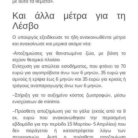
με αυτά τα θέματα».
Και άλλα μέτρα για τη
Λέσβο
Ο υπουργός εξειδίκευσε τα ήδη ανακοινωθέντα μέτρα
και ανακοίνωσε και μερικά ακόμα νέα:
-Αποζημιώσεις για θανατωμένα ζώα, με βάση το
ισχύον θεσμικό πλαίσιο
Ενίσχυση για απώλεια εισοδήματος, που φτάνει τα 70
ευρώ για αιγοπρόβατα άνω των 6 μηνών, 35 ευρώ για
αμνούς ή ερίφια έως 6 μηνών και 35 ευρώ για κριούς ή
τράγους αναπαραγωγής άνω των 6 μηνών.
–
Στήριξη για το αυξημένο κόστος ζωοτροφών, μέσω
ενισχύσεων de minimis
–
Πρόσθετη αποζημίωση για το γάλα
(εκτός από τα 8
εκ. ευρώ που ανακοινώθηκαν την περασμένη
εβδομάδα για την περίοδο 15 Μαρτίου- 5 Απριλίου) που
δεν παράγεται ή καταστρέφεται λόγω των
περιορισμών. Αυτή η πρόσθετη αποζημίωση