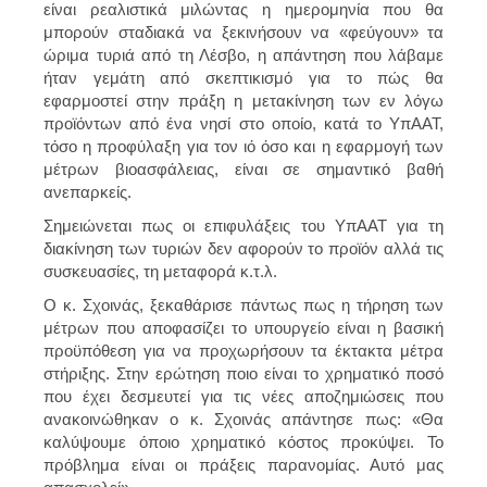
είναι ρεαλιστικά μιλώντας η ημερομηνία που θα
μπορούν σταδιακά να ξεκινήσουν να «φεύγουν» τα
ώριμα τυριά από τη Λέσβο, η απάντηση που λάβαμε
ήταν γεμάτη από σκεπτικισμό για το πώς θα
εφαρμοστεί στην πράξη η μετακίνηση των εν λόγω
προϊόντων από ένα νησί στο οποίο, κατά το ΥπΑΑΤ,
τόσο η προφύλαξη για τον ιό όσο και η εφαρμογή των
μέτρων βιοασφάλειας, είναι σε σημαντικό βαθή
ανεπαρκείς.
Σημειώνεται πως οι επιφυλάξεις του ΥπΑΑΤ για τη
διακίνηση των τυριών δεν αφορούν το προϊόν αλλά τις
συσκευασίες, τη μεταφορά κ.τ.λ.
Ο κ. Σχοινάς, ξεκαθάρισε πάντως πως η τήρηση των
μέτρων που αποφασίζει το υπουργείο είναι η βασική
προϋπόθεση για να προχωρήσουν τα έκτακτα μέτρα
στήριξης. Στην ερώτηση ποιο είναι το χρηματικό ποσό
που έχει δεσμευτεί για τις νέες αποζημιώσεις που
ανακοινώθηκαν ο κ. Σχοινάς απάντησε πως: «Θα
καλύψουμε όποιο χρηματικό κόστος προκύψει. Το
πρόβλημα είναι οι πράξεις παρανομίας. Αυτό μας