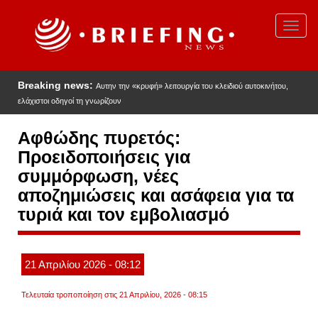
Παράκαμψη
προς
Toggl
το
navig
κυρίως
περιεχόμενο
Breaking news:
Αυτην την «κρυφή» λειτουργία του κλειδιού αυτοκινήτου,
ελάχιστοι οδηγοί τη γνωρίζουν
Αφθώδης πυρετός:
Προειδοποιήσεις για
συμμόρφωση, νέες
αποζημιώσεις και ασάφεια για τα
τυριά και τον εμβολιασμό
21
Απριλίου
2026
- 08:12
Τελευταία τροποποίηση στις 21 Απριλίου, 2026 - 08:15