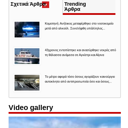
Σχετικά Άρθρα
(ενεργή
Trending
καρτέλα)
Άρθρα
Κομοτηνή: Ανήλικος μεταφέρθηκε στο νοσοκομείο
μετά από αλκοόλ. Συνελήφθη υπάλληλος...
43χρονος εντοπίστηκε και ανασύρθηκε νεκρός από
τη θάλασσα ανάμεσα σε Αγκίστρι και Αίγινα
Το μέτρο αφορά τόσο όσους αγοράζουν καινούργιο
αυτοκίνητο από αντιπροσωπεία όσο και όσους...
Video gallery