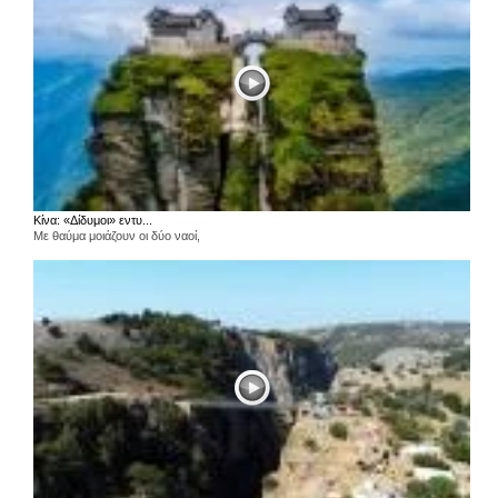
Κίνα: «Δίδυμοι» εντυ...
Με θαύμα μοιάζουν οι δύο ναοί,