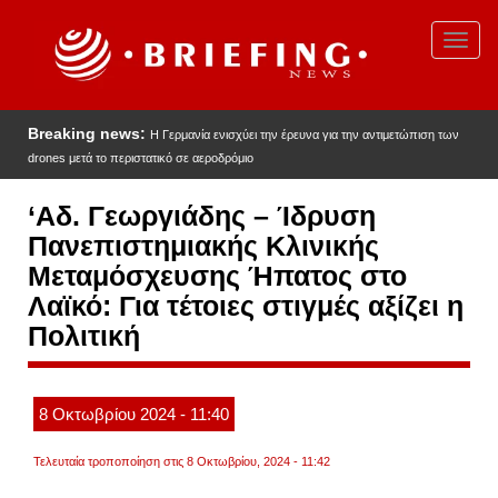
Παράκαμψη
προς
Toggl
το
navig
κυρίως
περιεχόμενο
Breaking news:
Η Γερμανία ενισχύει την έρευνα για την αντιμετώπιση των
drones μετά το περιστατικό σε αεροδρόμιο
‘Αδ. Γεωργιάδης – Ίδρυση
Πανεπιστημιακής Κλινικής
Μεταμόσχευσης Ήπατος στο
Λαϊκό: Για τέτοιες στιγμές αξίζει η
Πολιτική
8
Οκτωβρίου
2024
- 11:40
Τελευταία τροποποίηση στις 8 Οκτωβρίου, 2024 - 11:42