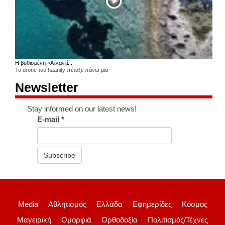
Η βυθισμένη «Ατλαντί...
Το drone του haanity πέταξε πάνω μια
Newsletter
Stay informed on our latest news!
E-mail
*
Subscribe
Media
Αθλητισμός
Ελλάδα
Εφημερίδες
Κόσμος
Μαγειρική
Ομορφιά
Ορθοδοξία
Πολιτισμός/Τέχνες