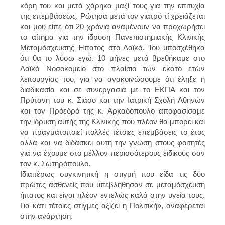
κόρη του
και μετά χάρηκα μαζί τους για την επιτυχία
της επεμβάσεως. Ρώτησα μετά τον γιατρό τί χρειάζεται
και μου είπε ότι 20 χρόνια αναμένουν να προχωρήσει
το αίτημα για την ίδρυση
Πανεπιστημιακής Κλινικής
Μεταμόσχευσης Ήπατος στο Λαϊκό
. Του υποσχέθηκα
ότι θα το λύσω εγώ. 10 μήνες μετά βρεθήκαμε στο
Λαϊκό Νοσοκομείο στο πλαίσιο των εκατό ετών
λειτουργίας του, για να ανακοινώσουμε ότι έληξε η
διαδικασία και σε συνεργασία με το ΕΚΠΑ και τον
Πρύτανη του κ. Σιάσο και την Ιατρική Σχολή Αθηνών
και τον Πρόεδρό της κ. Αρκαδόπουλο αποφασίσαμε
την ίδρυση αυτής της Κλινικής που πλέον θα μπορεί και
να πραγματοποιεί πολλές τέτοιες επεμβάσεις το έτος
αλλά και να διδάσκει αυτή την γνώση στους φοιτητές
για να έχουμε στο μέλλον περισσότερους ειδικούς σαν
τον κ. Σωτηρόπουλο.
Ιδιαιτέρως συγκινητική η στιγμή που είδα τις δύο
πρώτες ασθενείς που υπεβλήθησαν σε μεταμόσχευση
ήπατος και είναι πλέον εντελώς καλά στην υγεία τους.
Για κάτι τέτοιες στιγμές αξίζει η Πολιτική», αναφέρεται
στην ανάρτηση.