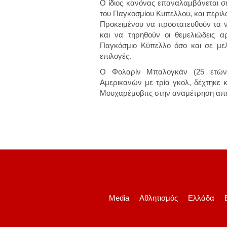
Ο ίδιος κανόνας επαναλαμβάνεται σ
του Παγκοσμίου Κυπέλλου, και περιλ
Προκειμένου να προστατευθούν τα
και να τηρηθούν οι θεμελιώδεις α
Παγκόσμιο Κύπελλο όσο και σε μελλ
επιλογές.
Ο Φολαρίν Μπαλογκάν (25 ετών
Αμερικανών με τρία γκολ, δέχτηκε κ
Μουχαρέμοβιτς στην αναμέτρηση απέ
Media
Αθλητισμός
Ελλάδα