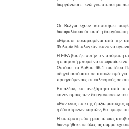
διοργάνωσης
, ενώ γνωστοποίησε πως 
Οι Βέλγοι έχουν καταστήσει σαφ
διασφαλίσουν ότι αυτή η διοργάνωση 
«Είμαστε σοκαρισμένοι από την α
Φολαρίν Μπαλογκάν ικανό να αγωνισ
Η FIFA βασίζει αυτήν την απόφαση στο
η επιτροπή μπορεί να αποφασίσει να 
Ωστόσο, το Άρθρο 66.4 του ίδιου Πε
οδηγεί αυτόματα σε αποκλεισμό γι
προηγούμενους αποκλεισμούς σε αυτ
Επιπλέον, και ανεξάρτητα από τα
κανονισμούς των διοργανώσεων του 
«Εάν ένας παίκτης ή αξιωματούχος ο
ή δύο κίτρινων καρτών, θα τιμωρείτα
Η αυτόματη φύση μιας τέτοιας αποβο
διανεμήθηκε σε όλες τις συμμετέχουσ