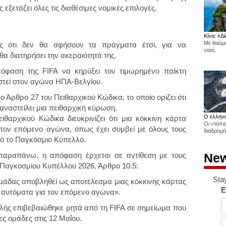
εξετάζει όλες τις διαθέσιμες νομικές επιλογές.
Κίνα: «Δί
Με θαύμα
ές ότι δεν θα αφήσουν τα πράγματα έτσι, για να
ναοί,
θα διατηρήσει την ακεραιότητά της.
πόφαση της FIFA να κηρύξει τον τιμωρημένο παίκτη
τεί στον αγώνα ΗΠΑ-Βελγίου.
 Άρθρο 27 του Πειθαρχικού Κώδικα, το οποίο ορίζει ότι
αναστείλει μια πειθαρχική κύρωση.
Ο ελληνι
ιθαρχικού Κώδικα διευκρινίζει ότι
μια κόκκινη κάρτα
Οι ντόπι
α τον επόμενο αγώνα
, όπως έχει συμβεί με όλους τους
διαδρομή
ό το Παγκόσμιο Κύπελλο.
New
 παραπάνω, η απόφαση έρχεται σε αντίθεση με τους
Παγκοσμίου Κυπέλλου 2026, Άρθρο 10.5:
Sta
μάδας αποβληθεί ως αποτέλεσμα μιας κόκκινης κάρτας
E
ι αυτόματα για τον επόμενο αγώνα».
λής επιβεβαιώθηκε ρητά από τη FIFA σε σημείωμα που
ες ομάδες στις 12 Μαΐου.