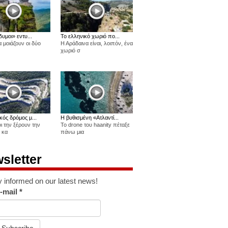
δυμοι» εντυ...
Το ελληνικό χωριό πο...
 μοιάζουν οι δύο
Η Αράδαινα είναι, λοιπόν, ένα
χωριό σ
κός δρόμος μ...
Η βυθισμένη «Ατλαντί...
οι την ξέρουν την
Το drone του haanity πέταξε
 κα
πάνω μια
sletter
y informed on our latest news!
-mail
*
Subscribe