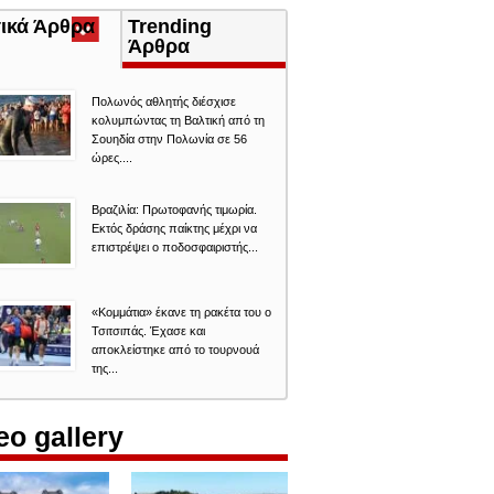
τικά Άρθρα
(ενεργή
Trending
καρτέλα)
Άρθρα
Πολωνός αθλητής διέσχισε
κολυμπώντας τη Βαλτική από τη
Σουηδία στην Πολωνία σε 56
ώρες....
Βραζιλία: Πρωτοφανής τιμωρία.
Εκτός δράσης παίκτης μέχρι να
επιστρέψει ο ποδοσφαιριστής...
«Κομμάτια» έκανε τη ρακέτα του ο
Τσιτσιπάς. Έχασε και
αποκλείστηκε από το τουρνουά
της...
eo gallery