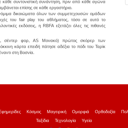
ε κάθε συντονιστική συνάντηση, πριν από κάθε αγώνα
αμβάνεται επίσης σε κάθε εργαστήριο.
 νόμιμα δικαιώματα όλων των συμμετεχουσών ομάδων
ρχές του fair play του αθλήματος, τόσο σε αυτό το
οντικές εκδόσεις, η RBFA εξετάζει όλες τις πιθανές
, σέντερ φορ, AS Μονακό) πρώτος σκόρερ των
όκκινη κάρτα επειδή πάτησε αδέξια το πόδι του Ταρίκ
ναντι στη Βοσνία.
Εφημερίδες
Κόσμος
Μαγειρική
Ομορφιά
Ορθοδοξία
Πολ
Ταξίδια
Τεχνολογία
Υγεία