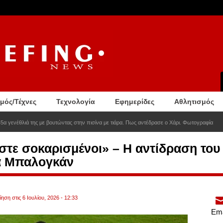
σμός/Τέχνες
Τεχνολογία
Εφημερίδες
Αθλητισμός
5α γενέθλιά της με βουτώντας στην πισίνα με τιάρα. Πως αντέδρασε ο Χάρι. Φωτογραφία
στε σοκαρισμένοι» – Η αντίδραση του
α Μπαλογκάν
ηση στις 6 Ιουλίου, 2026 - 12:33
Ema